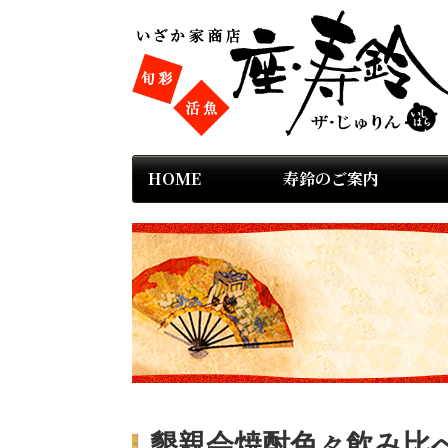
HOME
寿鈴のご案内
懇親会焼酎色々飲み比