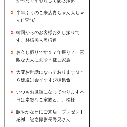
かったです心通じて記念撮影
半年ぶりのご来店青ちゃん大ちゃ
ん(^▽^)/
韓国からのお客様お久し振りで
す。朴様美人奥様達
お久し振りです１７年振り？ 素
敵な大人に㊗冷＊様ご家族
大変お世話になっておりますＭ＊
Ｃ様送別会イケオジ様集合
いつもお世話になっております本
日は素敵なご家族と。。松様
賑やかな日にご来店 プレゼント
感謝 記念撮影長野兄さん