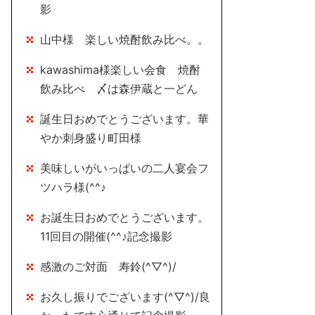
影
山中様 楽しい焼酎飲み比べ。。
kawashima様楽しい会食 焼酎
飲み比べ 〆は森伊蔵と一どん
誕生日おめでとうございます。華
やか刺身盛り町田様
美味しいがいっぱいの二人宴会フ
ツハラ様(^^♪
お誕生日おめでとうございます。
11回目の開催(^^♪記念撮影
感激のご対面 寿鈴(^▽^)/
お久し振りでございます(^▽^)/良