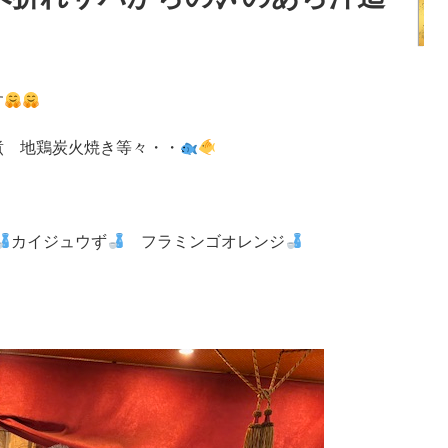
す
煮 地鶏炭火焼き等々・・
カイジュウず
フラミンゴオレンジ