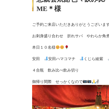
ME＊様
ご予約ご来店いただきありがとうございま
お刺身盛り合わせ 折れサバ やわらか角
本日１０名様
安田
安田ハマコマチ
くじら綾紫
４合瓶 飲み比べ飲み切り
御帰り間際 せっかくなので
✌