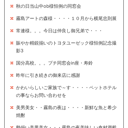
秋の日当山中ob様恒例の同窓会
霧島アートの森様・・・・１０月から横尾忠則展
常連様。。。今日は仲良し御兄弟で・・・
賑やか精鋭揃いのトヨタユーゼック様恒例記念撮
影3
国分高校。。。プチ同窓会in座・寿鈴
昨年に引き続きの御来店に感謝
かわいらしいご家族で～す・・・・ペットホテル
の事ならお問い合わせを
美男美女・・霧島の夜は・・・・新鮮な魚と希少
焼酎
勢揃い美男美女・・・霧島の夜美味しい食材満載