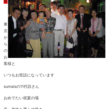
寿
東
京
か
ら
の
お
客様と
いつもお世話になっています
sumaisの11代目さん
おめでたい祝宴の場