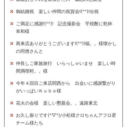
御結婚祝 楽しい仲間の祝賀会!(^^)!㊗祝
ご満足に感謝!(^^)! 記念撮影会 芋焼酎に乾杯
幸和様
再来店ありがとうございます!(^^)!福。。様懐かし
の同僚さんと
仲良しご家族旅行 いらっしゃいませ 楽しい時
間満喫村。。様
今年４回目ご来店関西から 出会いに感謝繋がり
がいっぱいＫｕｂｏ様
花火の会様 楽しい懇親会。。遠路東北
お久し振りです(^▽^)/小松様クロちゃんアフロ君
チーム様たち