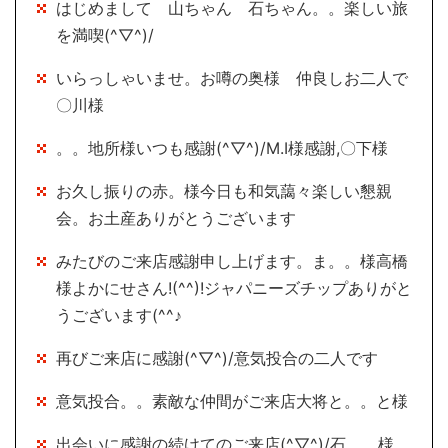
はじめまして 山ちゃん 石ちゃん。。楽しい旅
を満喫(^▽^)/
いらっしゃいませ。お噂の奥様 仲良しお二人で
〇川様
。。地所様いつも感謝(^▽^)/M.I様感謝,〇下様
お久し振りの赤。様今日も和気藹々楽しい懇親
会。お土産ありがとうございます
みたびのご来店感謝申し上げます。ま。。様高橋
様よかにせさん!(^^)!ジャパニーズチップありがと
うございます(^^♪
再びご来店に感謝(^▽^)/意気投合の二人です
意気投合。。素敵な仲間がご来店大将と。。と様
出会いに感謝の続けてのご来店(^▽^)/石。。様