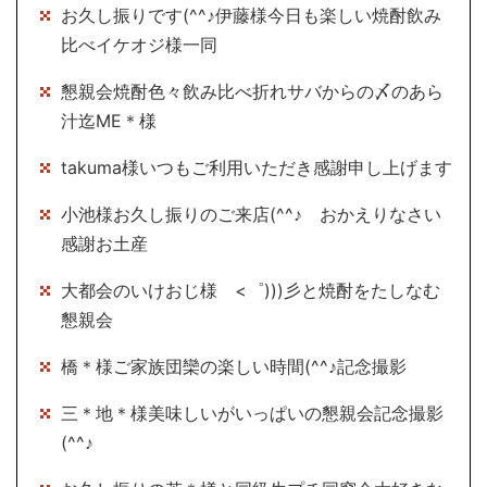
お久し振りです(^^♪伊藤様今日も楽しい焼酎飲み
比べイケオジ様一同
懇親会焼酎色々飲み比べ折れサバからの〆のあら
汁迄ME＊様
takuma様いつもご利用いただき感謝申し上げます
小池様お久し振りのご来店(^^♪ おかえりなさい
感謝お土産
大都会のいけおじ様 <゜)))彡と焼酎をたしなむ
懇親会
橋＊様ご家族団欒の楽しい時間(^^♪記念撮影
三＊地＊様美味しいがいっぱいの懇親会記念撮影
(^^♪