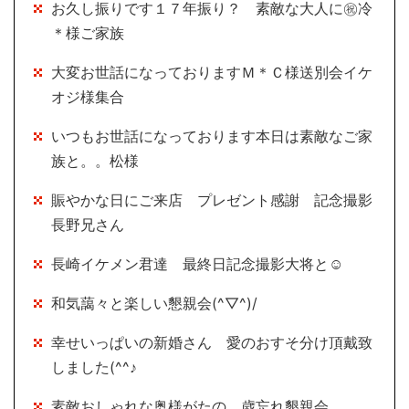
お久し振りです１７年振り？ 素敵な大人に㊗冷
＊様ご家族
大変お世話になっておりますＭ＊Ｃ様送別会イケ
オジ様集合
いつもお世話になっております本日は素敵なご家
族と。。松様
賑やかな日にご来店 プレゼント感謝 記念撮影
長野兄さん
長崎イケメン君達 最終日記念撮影大将と☺
和気藹々と楽しい懇親会(^▽^)/
幸せいっぱいの新婚さん 愛のおすそ分け頂戴致
しました(^^♪
素敵おしゃれな奥様がたの 歳忘れ懇親会