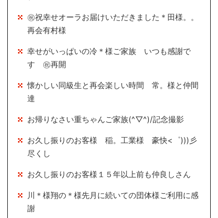
㊗祝幸せオーラお届けいただきました＊田様。。
再会有村様
幸せがいっぱいの冷＊様ご家族 いつも感謝で
す ㊗再開
懐かしい同級生と再会楽しい時間 常。様と仲間
達
お帰りなさい重ちゃんご家族(^▽^)/記念撮影
お久し振りのお客様 稲。工業様 豪快<゜)))彡
尽くし
お久し振りのお客様１５年以上前も仲良しさん
川＊様翔の＊様先月に続いての団体様ご利用に感
謝