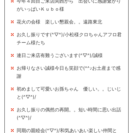
今年４回目ご来店関西から 出会いに感謝繋がり
がいっぱいＫｕｂｏ様
花火の会様 楽しい懇親会。。遠路東北
お久し振りです(^▽^)/小松様クロちゃんアフロ君
チーム様たち
連日ご来店有難うございます(^▽^)/誠様
お帰りなさい誠様今日も笑顔で(^^♪お土産まで感
謝
初めまして可愛いお孫ちゃん 優しい。。じいじ
と(^▽^)/
お久し振りの偶然の再開。。短い時間に思い出話
(^▽^)/
同期の親睦会(^▽^)/和気あいあい楽しい仲間と