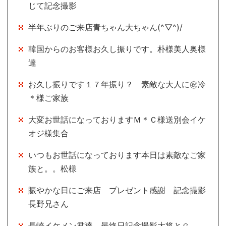
じて記念撮影
半年ぶりのご来店青ちゃん大ちゃん(^▽^)/
韓国からのお客様お久し振りです。朴様美人奥様
達
お久し振りです１７年振り？ 素敵な大人に㊗冷
＊様ご家族
大変お世話になっておりますＭ＊Ｃ様送別会イケ
オジ様集合
いつもお世話になっております本日は素敵なご家
族と。。松様
賑やかな日にご来店 プレゼント感謝 記念撮影
長野兄さん
長崎イケメン君達 最終日記念撮影大将と☺