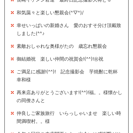
和気藹々と楽しい懇親会(^▽^)/
幸せいっぱいの新婚さん 愛のおすそ分け頂戴致
しました(^^♪
素敵おしゃれな奥様がたの 歳忘れ懇親会
御結婚祝 楽しい仲間の祝賀会!(^^)!㊗祝
ご満足に感謝!(^^)! 記念撮影会 芋焼酎に乾杯
幸和様
再来店ありがとうございます!(^^)!福。。様懐かし
の同僚さんと
仲良しご家族旅行 いらっしゃいませ 楽しい時
間満喫村。。様