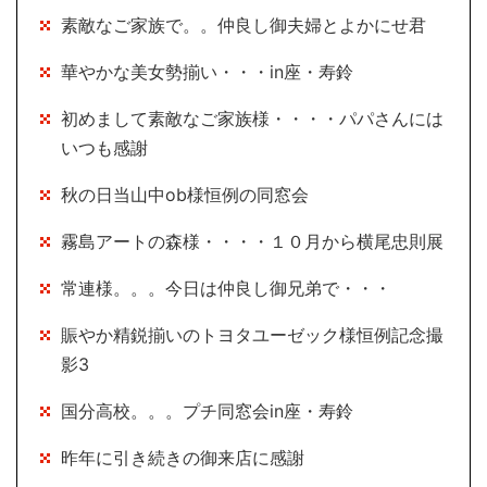
素敵なご家族で。。仲良し御夫婦とよかにせ君
華やかな美女勢揃い・・・in座・寿鈴
初めまして素敵なご家族様・・・・パパさんには
いつも感謝
秋の日当山中ob様恒例の同窓会
霧島アートの森様・・・・１０月から横尾忠則展
常連様。。。今日は仲良し御兄弟で・・・
賑やか精鋭揃いのトヨタユーゼック様恒例記念撮
影3
国分高校。。。プチ同窓会in座・寿鈴
昨年に引き続きの御来店に感謝