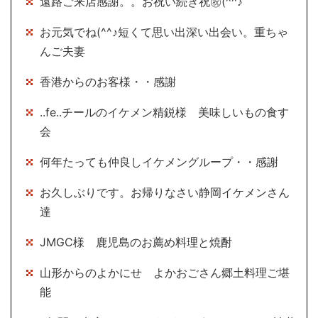
遠路ご来店感謝。。お祝い続き祝㊗(^^♪
お元気でね(^^♪短くて思い出深い出会い。重ちゃ
んご夫妻
香港からのお客様・・感謝
..fe..チールのイケメン精鋭様 美味しいもの食す
会
何年たっても仲良しイケメングループ・・感謝
お久しぶりです。お帰りなさい静岡イケメンさん
達
JMGC様 鹿児島のお薦め料理と焼酎
山形からのよかにせ よかおごさん郷土料理ご堪
能