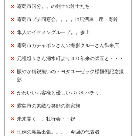
霧島市国分。。の剣士の紳士たち
霧島市プチ同窓会。。。。in居酒屋 座・寿鈴
隼人のイケメングループ。。参上
霧島市ガチャポンさんの撮影クルーさん御来店
元祖坦々さん湧水町より４０年来の師匠と・・・
賑やか精鋭揃いのトヨタユーゼック様恒例記念撮
影
かわいいお客様と優しいパパをパチリ
霧島市の素敵な笑顔の御家族
未来開く。。壮行会・・祝
恒例の霧島出張。。。。今回の代表者