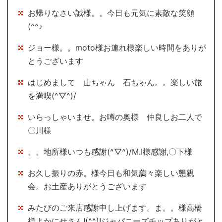
お帰りなさい誠様。。今日も元気に素敵な笑顔
(^^♪
ジョー様。。moto様お連れ様楽しい時間をありが
とうございます
はじめまして 山ちゃん 石ちゃん。。楽しい旅
を満喫(^▽^)/
いらっしゃいませ。お噂の奥様 仲良しお二人で
〇川様
。。地所様いつも感謝(^▽^)/M.I様感謝,〇下様
お久し振りの赤。様今日も和気藹々楽しい懇親
会。お土産ありがとうございます
みたびのご来店感謝申し上げます。ま。。様高橋
様よかにせさん!(^^)!ジャパニーズチップありがと