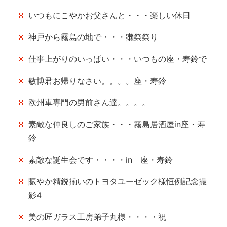
いつもにこやかお父さんと・・・楽しい休日
神戸から霧島の地で・・・獺祭祭り
仕事上がりのいっぱい・・・いつもの座・寿鈴で
敏博君お帰りなさい。。。。座・寿鈴
欧州車専門の男前さん達。。。。
素敵な仲良しのご家族・・・霧島居酒屋in座・寿
鈴
素敵な誕生会です・・・・in 座・寿鈴
賑やか精鋭揃いのトヨタユーゼック様恒例記念撮
影4
美の匠ガラス工房弟子丸様・・・・祝