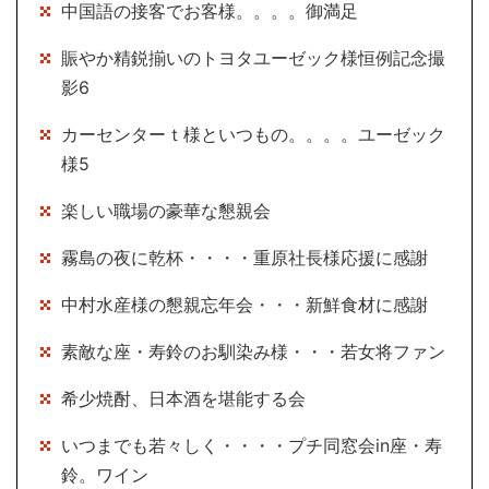
中国語の接客でお客様。。。。御満足
賑やか精鋭揃いのトヨタユーゼック様恒例記念撮
影6
カーセンターｔ様といつもの。。。。ユーゼック
様5
楽しい職場の豪華な懇親会
霧島の夜に乾杯・・・・重原社長様応援に感謝
中村水産様の懇親忘年会・・・新鮮食材に感謝
素敵な座・寿鈴のお馴染み様・・・若女将ファン
希少焼酎、日本酒を堪能する会
いつまでも若々しく・・・・プチ同窓会in座・寿
鈴。ワイン