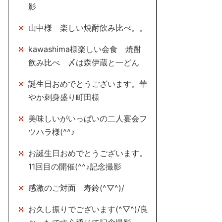
影
山中様 楽しい焼酎飲み比べ。。
kawashima様楽しい会食 焼酎
飲み比べ 〆は森伊蔵と一どん
誕生日おめでとうございます。華
やか刺身盛り町田様
美味しいがいっぱいの二人宴会フ
ツハラ様(^^♪
お誕生日おめでとうございます。
11回目の開催(^^♪記念撮影
感激のご対面 寿鈴(^▽^)/
お久し振りでございます(^▽^)/良