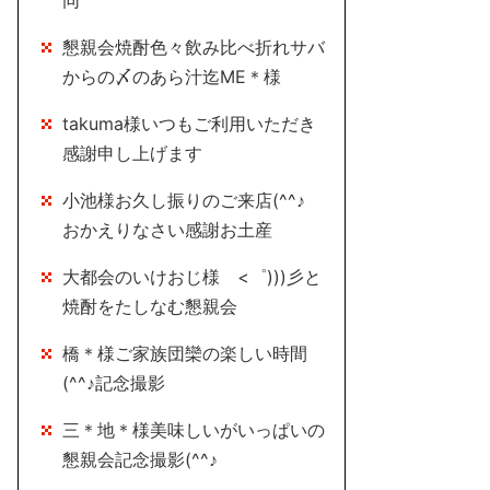
同
懇親会焼酎色々飲み比べ折れサバ
からの〆のあら汁迄ME＊様
takuma様いつもご利用いただき
感謝申し上げます
小池様お久し振りのご来店(^^♪
おかえりなさい感謝お土産
大都会のいけおじ様 <゜)))彡と
焼酎をたしなむ懇親会
橋＊様ご家族団欒の楽しい時間
(^^♪記念撮影
三＊地＊様美味しいがいっぱいの
懇親会記念撮影(^^♪