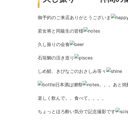
御予約のご来店ありがとうございま
若女将と同級生の皆様
久し振りの会食
石垣鯛の活き造り
しめ鯖、きびなごのおさしみ等々
日本酒は獺祭
。。。あと焼
楽しく飲んで。。食べて。。。。
ちょっとほろ酔い気分で記念撮影です