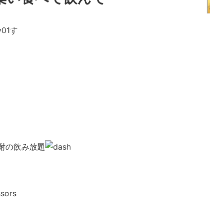
す
酎の飲み放題