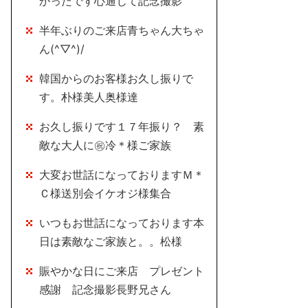
かったです心通じて記念撮影
半年ぶりのご来店青ちゃん大ちゃ
ん(^▽^)/
韓国からのお客様お久し振りで
す。朴様美人奥様達
お久し振りです１７年振り？ 素
敵な大人に㊗冷＊様ご家族
大変お世話になっておりますＭ＊
Ｃ様送別会イケオジ様集合
いつもお世話になっております本
日は素敵なご家族と。。松様
賑やかな日にご来店 プレゼント
感謝 記念撮影長野兄さん