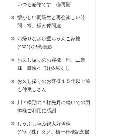
いつも感謝です ㊗再開
懐かしい同級生と再会楽しい時
間 常。様と仲間達
お帰りなさい重ちゃんご家族
(^▽^)/記念撮影
お久し振りのお客様 稲。工業
様 豪快<゜)))彡尽くし
お久し振りのお客様１５年以上前
も仲良しさん
川＊様翔の＊様先月に続いての団
体様ご利用に感謝
しゃぶしゃぶ鍋大好き様
(^^♪（株）タク。様一行様記念撮