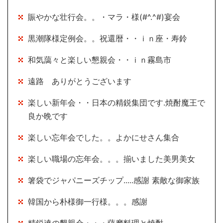
賑やかな壮行会。。・マラ・様(#^.^#)宴会
黒潮隊様定例会。。祝還暦・・ｉｎ座・寿鈴
和気藹々と楽しい懇親会・・ｉｎ霧島市
遠路 ありがとうございます
楽しい新年会・・日本の精鋭集団です.焼酎魔王で
良か晩です
楽しい忘年会でした。。よかにせさん集合
楽しい職場の忘年会。。。揃いました美男美女
箸袋でジャパニーズチップ.....感謝 素敵な御家族
韓国から朴様御一行様。。。感謝
精鋭達の懇親会・・・薩摩料理と焼酎