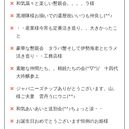
和気藹々と楽しい懇親会。。。。ラ様
黒潮隊様お揃いでの還暦祝いいつも仲良し(^^♪
・・産業様今宵も定番活き造り。。大きかったこ
と
豪華な懇親会 タラバ蟹そして伊勢海老とヒラメ
活き造り・・工務店様
素敵な仲間たち。。精鋭たちの会(^▽^)/ 十四代
大吟醸参上
ジャパニーズチップありがとうございます。山。
様ご夫妻 雲丹うにウニ(^^♪
和気あいあいと送別会(^^♪ちょっと涙・・
お誕生日おめでとうございます恒例のお姫様