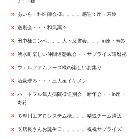
o・・様
あいら・科医師会様。。。。感謝：座・寿鈴
送別会・・・和気藹々
田中様コンペ。。。大・反省会。。。in座・寿鈴
湧水町楽しい仲間達懇親会・・サプライズ還暦祝
ウェルファムフーズ様の楽しいお集り
酒豪現る・・・三人衆イケメン
ハートフル隼人病院様送別会、新年会・・in座・
寿鈴
多摩川エアロシステム様。。。精鋭チーム溝辺
支店長さんお誕生日。。。。。祝祝サプライズ