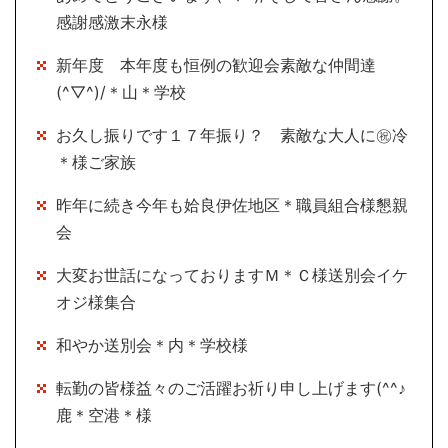
感謝感激末永様
新年度 本年度も恒例の歓迎会素敵な仲間達
(^▽^)/＊山＊学校
お久し振りです１７年振り？ 素敵な大人に㊗冷
＊様ご家族
昨年に続き今年も姶良伊佐地区＊職員組合様懇親
会
大変お世話になっておりますＭ＊Ｃ様送別会イケ
オジ様集合
和やか送別会＊内＊学校様
転勤の皆様益々のご活躍お祈り申し上げます(^^♪
鹿＊空港＊様