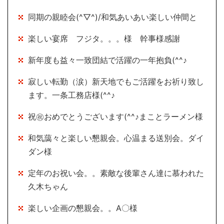
同期の親睦会(^▽^)/和気あいあい楽しい仲間と
楽しい宴席 フジタ。。。様 幹事様感謝
新年度も益々一致団結で活躍の一年抱負(^^♪
寂しい転勤（涙）新天地でもご活躍をお祈り致し
ます。一条工務店様(^^♪
祝㊗おめでとうございます(^^♪まことラーメン様
和気藹々と楽しい懇親会。心温まる送別会。ダイ
ダン様
定年のお祝い会。。素敵な後輩さん達に慕われた
久木ちゃん
楽しい企画の懇親会。。A〇様