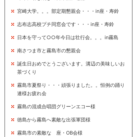
宮崎大学。。。部定期懇親会・・・in座・寿鈴
志布志高校プチ同窓会です・・・in座・寿鈴
日本を守って○○年今日は壮行会。。。in霧島
南さつま市と霧島市の懇親会
誕生日おめでとうございます。溝辺の美味しいお
茶づくり
霧島市夏祭り・・・頑張りました。。恒例の踊り
連様お疲れ会
霧島の混成合唱団グリーンエコー様
徳島から霧島へ素敵な出張軍団様
霧島市の素敵な 座・OB会様