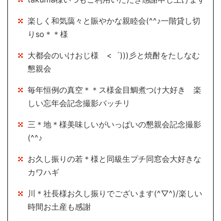
楽しく和気藹々と賑やかな親睦会(^^♪一階貸し切
りso＊＊様
大都会のいけおじ様 <゜)))彡と焼酎をたしなむ
懇親会
毎年恒例の真空＊＊ス様金目鯛煮つけ大好き 楽
しい忘年会記念撮影バッチリ
三＊地＊様美味しいがいっぱいの懇親会記念撮影
(^^♪
お久し振りの若＊様と同級生プチ同窓会大好きな
カワハギ
川＊社長様お久し振りでございます(^▽^)/楽しい
時間お土産も感謝