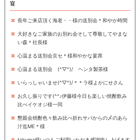
宴
長年ご来店頂く海老・・様の送別会＊和やか時間
大好きなご家族のお別れ会そして尊敬してやまな
い森＊社長様
心温まる送別会京セ＊様和やかな宴席
心温まる送別会 (^▽^)/ ヘンタ製茶様
いらっしゃいませ(^▽^)/＊＊ラ様よかにせさん
お久し振りです(^^♪伊藤様今日も楽しい焼酎飲み
比べイケオジ様一同
懇親会焼酎色々飲み比べ折れサバからの〆のあら
汁迄ME＊様
takuma様いつもご利用いただき感謝申し上げます