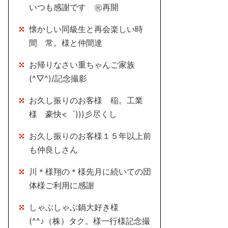
いつも感謝です ㊗再開
懐かしい同級生と再会楽しい時
間 常。様と仲間達
お帰りなさい重ちゃんご家族
(^▽^)/記念撮影
お久し振りのお客様 稲。工業
様 豪快<゜)))彡尽くし
お久し振りのお客様１５年以上前
も仲良しさん
川＊様翔の＊様先月に続いての団
体様ご利用に感謝
しゃぶしゃぶ鍋大好き様
(^^♪（株）タク。様一行様記念撮