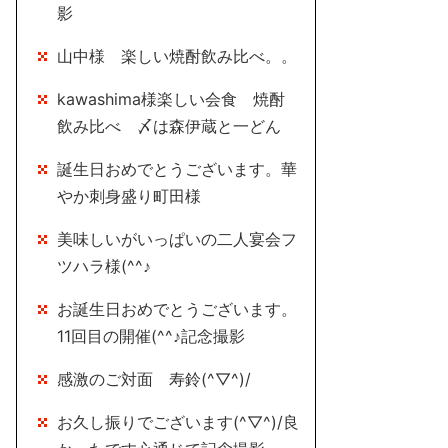
影
山中様 楽しい焼酎飲み比べ。。
kawashima様楽しい会食 焼酎
飲み比べ 〆は森伊蔵と一どん
誕生日おめでとうございます。華
やか刺身盛り町田様
美味しいがいっぱいの二人宴会フ
ツハラ様(^^♪
お誕生日おめでとうございます。
11回目の開催(^^♪記念撮影
感激のご対面 寿鈴(^▽^)/
お久し振りでございます(^▽^)/良