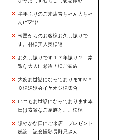
かったです心通じて記念撮影
半年ぶりのご来店青ちゃん大ちゃ
ん(^▽^)/
韓国からのお客様お久し振りで
す。朴様美人奥様達
お久し振りです１７年振り？ 素
敵な大人に㊗冷＊様ご家族
大変お世話になっておりますＭ＊
Ｃ様送別会イケオジ様集合
いつもお世話になっております本
日は素敵なご家族と。。松様
賑やかな日にご来店 プレゼント
感謝 記念撮影長野兄さん