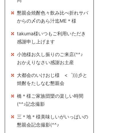
同
懇親会焼酎色々飲み比べ折れサバ
からの〆のあら汁迄ME＊様
takuma様いつもご利用いただき
感謝申し上げます
小池様お久し振りのご来店(^^♪
おかえりなさい感謝お土産
大都会のいけおじ様 <゜)))彡と
焼酎をたしなむ懇親会
橋＊様ご家族団欒の楽しい時間
(^^♪記念撮影
三＊地＊様美味しいがいっぱいの
懇親会記念撮影(^^♪