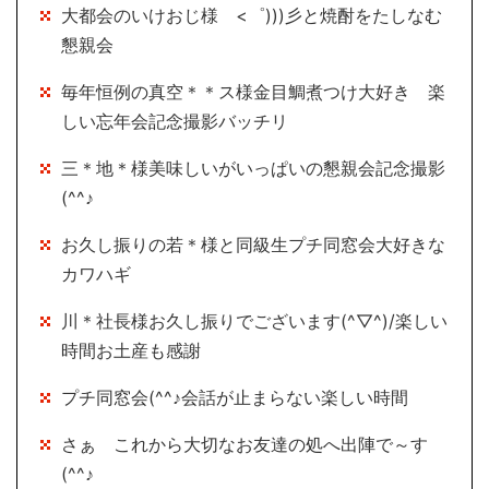
大都会のいけおじ様 <゜)))彡と焼酎をたしなむ
懇親会
毎年恒例の真空＊＊ス様金目鯛煮つけ大好き 楽
しい忘年会記念撮影バッチリ
三＊地＊様美味しいがいっぱいの懇親会記念撮影
(^^♪
お久し振りの若＊様と同級生プチ同窓会大好きな
カワハギ
川＊社長様お久し振りでございます(^▽^)/楽しい
時間お土産も感謝
プチ同窓会(^^♪会話が止まらない楽しい時間
さぁ これから大切なお友達の処へ出陣で～す
(^^♪