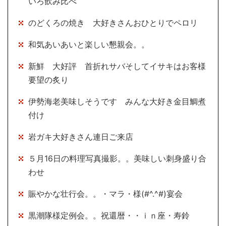
いろ飲み比べ
のどくろの焼き 大好きさんおひとりでペロリ
和気あいあいと楽しい懇親会。。
新鮮 大好評 首折れサバそしてイサキはお客様
要望の炙り
伊勢海老美味しそうです みんな大好き金目鯛煮
付け
岩ガキ大好きさん連日ご来店
５月16日の料理写真撮影。。美味しい刺身盛り合
わせ
賑やかな壮行会。。・マラ・様(#^.^#)宴会
黒潮隊様定例会。。祝還暦・・ｉｎ座・寿鈴