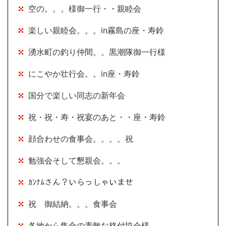
空の。。。様御一行・・親睦会
楽しい親睦会。。。in霧島の座・寿鈴
湧水町の釣り仲間。。黒潮隊御一行様
にこやか壮行会。。in座・寿鈴
国分で楽しい同志の新年会
祝・祝・寿・祝宴のあと・・座・寿鈴
顔合わせの食事会。。。。祝
勉強会そして懇親会。。。
ｶﾝﾅﾑさん？いらっしゃいませ
祝 御結納。。。食事会
各地から集合の素敵な格付協会様