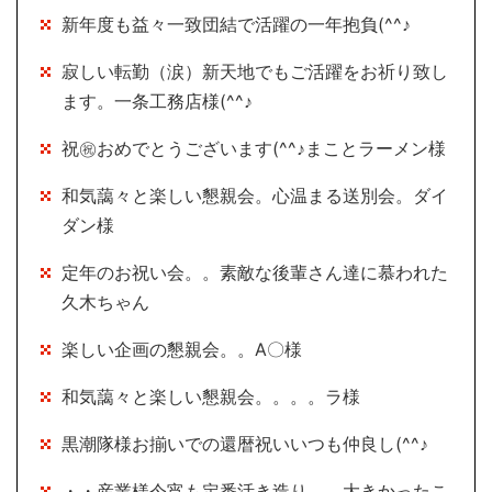
新年度も益々一致団結で活躍の一年抱負(^^♪
寂しい転勤（涙）新天地でもご活躍をお祈り致し
ます。一条工務店様(^^♪
祝㊗おめでとうございます(^^♪まことラーメン様
和気藹々と楽しい懇親会。心温まる送別会。ダイ
ダン様
定年のお祝い会。。素敵な後輩さん達に慕われた
久木ちゃん
楽しい企画の懇親会。。A〇様
和気藹々と楽しい懇親会。。。。ラ様
黒潮隊様お揃いでの還暦祝いいつも仲良し(^^♪
・・産業様今宵も定番活き造り。。大きかったこ