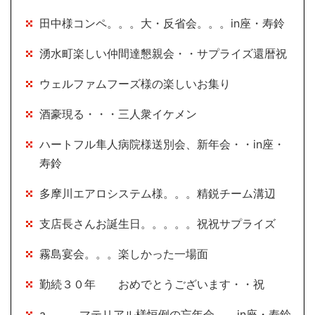
田中様コンペ。。。大・反省会。。。in座・寿鈴
湧水町楽しい仲間達懇親会・・サプライズ還暦祝
ウェルファムフーズ様の楽しいお集り
酒豪現る・・・三人衆イケメン
ハートフル隼人病院様送別会、新年会・・in座・
寿鈴
多摩川エアロシステム様。。。精鋭チーム溝辺
支店長さんお誕生日。。。。。祝祝サプライズ
霧島宴会。。。楽しかった一場面
勤続３０年 おめでとうございます・・祝
a。。。マテリアル様恒例の忘年会。。in座・寿鈴