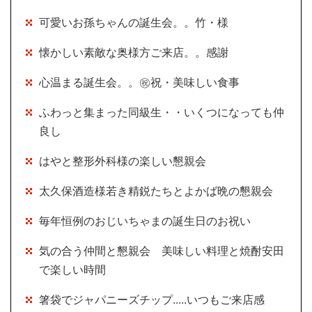
可愛いお孫ちゃんの誕生会。。竹・様
懐かしい素敵な奥様方ご来店。。感謝
心温まる誕生会。。㊗祝・美味しい食事
ふわっと集まった同級生・・いくつになっても仲
良し
はやと整形外科様の楽しい懇親会
太久保酒造様若き精鋭たちとよかば晩の懇親会
毎年恒例のおじいちゃまの誕生日のお祝い
気の合う仲間と懇親会 美味しい料理と焼酎安田
で楽しい時間
箸袋でジャパニーズチップ.....いつもご来店感