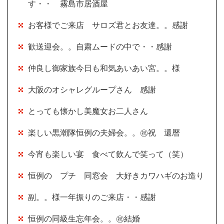
す・・ 霧島市居酒屋
お客様でご来店 サロズ君とお友達。。感謝
歓送迎会。。自粛ムードの中で・・感謝
仲良し御家族今日も和気あいあい宮。。様
大阪のオシャレグループさん 感謝
とっても懐かし美魔女お二人さん
楽しい黒潮隊恒例の夫婦会。。㊗祝 還暦
今宵も楽しい宴 食べて飲んで笑って（笑）
恒例の プチ 同窓会 大好きカワハギのお造り
副。。様一年振りのご来店・・感謝
恒例の同級生忘年会。。㊗結婚