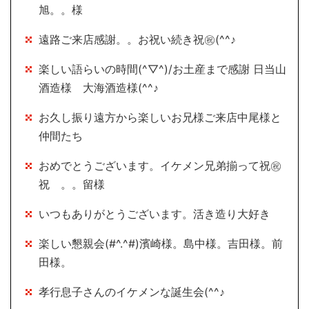
旭。。様
遠路ご来店感謝。。お祝い続き祝㊗(^^♪
楽しい語らいの時間(^▽^)/お土産まで感謝 日当山
酒造様 大海酒造様(^^♪
お久し振り遠方から楽しいお兄様ご来店中尾様と
仲間たち
おめでとうございます。イケメン兄弟揃って祝㊗
祝 。。留様
いつもありがとうございます。活き造り大好き
楽しい懇親会(#^.^#)濱崎様。島中様。吉田様。前
田様。
孝行息子さんのイケメンな誕生会(^^♪