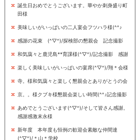
誕生日おめでとうございます。華やか刺身盛り町
田様
美味しいがいっぱいの二人宴会フツハラ様(^^♪
感謝の花束 (^▽^)/探検部の懇親会 記念撮影
和気藹々と鹿児島**育課様(^▽^)/記念撮影 感謝
楽しく美味しいがいっぱいの宴席(^▽^)/翔＊会様
寺。様和気藹々と楽しく懇親会とありがとうの会
京。。様クブキ様懇親会楽しい時間(^^♪記念撮影
あめでとうございます(^▽^)/そして皆さん感謝。
感謝感激末永様
新年度 本年度も恒例の歓迎会素敵な仲間達
(^▽^)/＊山＊学校