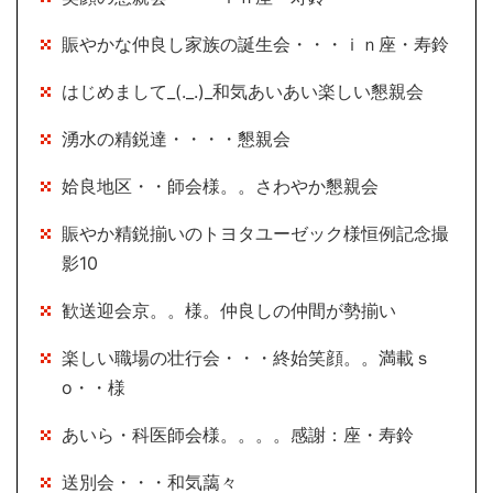
賑やかな仲良し家族の誕生会・・・ｉｎ座・寿鈴
はじめまして_(._.)_和気あいあい楽しい懇親会
湧水の精鋭達・・・・懇親会
姶良地区・・師会様。。さわやか懇親会
賑やか精鋭揃いのトヨタユーゼック様恒例記念撮
影10
歓送迎会京。。様。仲良しの仲間が勢揃い
楽しい職場の壮行会・・・終始笑顔。。満載ｓ
o・・様
あいら・科医師会様。。。。感謝：座・寿鈴
送別会・・・和気藹々