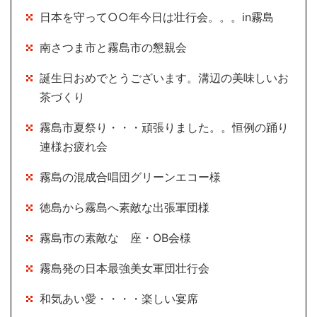
日本を守って○○年今日は壮行会。。。in霧島
南さつま市と霧島市の懇親会
誕生日おめでとうございます。溝辺の美味しいお
茶づくり
霧島市夏祭り・・・頑張りました。。恒例の踊り
連様お疲れ会
霧島の混成合唱団グリーンエコー様
徳島から霧島へ素敵な出張軍団様
霧島市の素敵な 座・OB会様
霧島発の日本最強美女軍団壮行会
和気あい愛・・・・楽しい宴席