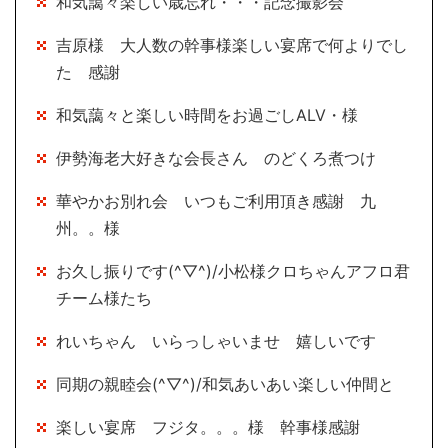
和気藹々楽しい歳忘れ・・・記念撮影会
吉原様 大人数の幹事様楽しい宴席で何よりでし
た 感謝
和気藹々と楽しい時間をお過ごしALV・様
伊勢海老大好きな会長さん のどくろ煮つけ
華やかお別れ会 いつもご利用頂き感謝 九
州。。様
お久し振りです(^▽^)/小松様クロちゃんアフロ君
チーム様たち
れいちゃん いらっしゃいませ 嬉しいです
同期の親睦会(^▽^)/和気あいあい楽しい仲間と
楽しい宴席 フジタ。。。様 幹事様感謝