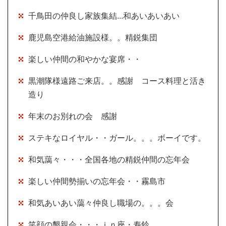
千鳥田の仲良し家族集結...和あいあいあい
鹿児島空港給油施設様。。精鋭集団
楽しい仲間の和やかな宴席・・
黒潮隊様遠路ご来店。。感謝 コース料理と活き
造り
年末のお別れの会 感謝
ステキなロイヤル・・ガール。。。ボーイです。
和気藹々・・・全国各地の精鋭仲間の忘年会
楽しい仲間勢揃いの忘年会・・霧島市
和気あいあい藹々仲良し職場の。。。会
笑顔の懇親会・・・ｉｎ座・寿鈴