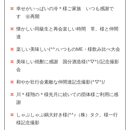
幸せがいっぱいの冷＊様ご家族 いつも感謝で
す ㊗再開
懐かしい同級生と再会楽しい時間 常。様と仲間
達
楽しい美味しい(^^♪いつものME・様飲み比べ大会
美味しい焼酎に感謝 国分酒造様(^▽^)/記念撮影
会
和やか壮行会素敵な仲間達記念撮影(^▽^)/
川＊様翔の＊様先月に続いての団体様ご利用に感
謝
しゃぶしゃぶ鍋大好き様(^^♪（株）タク。様一行
様記念撮影