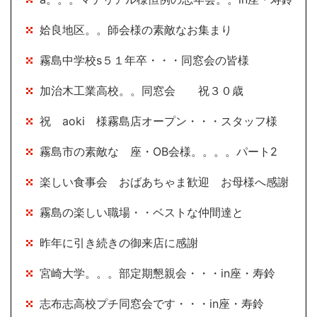
姶良地区。。師会様の素敵なお集まり
霧島中学校s５１年卒・・・同窓会の皆様
加治木工業高校。。同窓会 祝３０歳
祝 aoki 様霧島店オープン・・・スタッフ様
霧島市の素敵な 座・OB会様。。。。パート2
楽しい食事会 おばあちゃま歓迎 お母様へ感謝
霧島の楽しい職場・・ベストな仲間達と
昨年に引き続きの御来店に感謝
宮崎大学。。。部定期懇親会・・・in座・寿鈴
志布志高校プチ同窓会です・・・in座・寿鈴