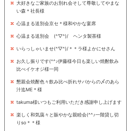
大好きなご家族のお別れ会そして尊敬してやまな
い森＊社長様
心温まる送別会京セ＊様和やかな宴席
心温まる送別会 (^▽^)/ ヘンタ製茶様
いらっしゃいませ(^▽^)/＊＊ラ様よかにせさん
お久し振りです(^^♪伊藤様今日も楽しい焼酎飲み
比べイケオジ様一同
懇親会焼酎色々飲み比べ折れサバからの〆のあら
汁迄ME＊様
takuma様いつもご利用いただき感謝申し上げます
楽しく和気藹々と賑やかな親睦会(^^♪一階貸し切
りso＊＊様