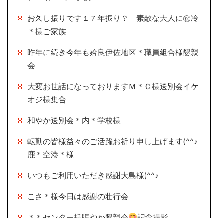
お久し振りです１７年振り？ 素敵な大人に㊗冷
＊様ご家族
昨年に続き今年も姶良伊佐地区＊職員組合様懇親
会
大変お世話になっておりますＭ＊Ｃ様送別会イケ
オジ様集合
和やか送別会＊内＊学校様
転勤の皆様益々のご活躍お祈り申し上げます(^^♪
鹿＊空港＊様
いつもご利用いただき感謝大島様(^^♪
こさ＊様今日は感謝の壮行会
＊＊センター様賑やか懇親会
記念撮影