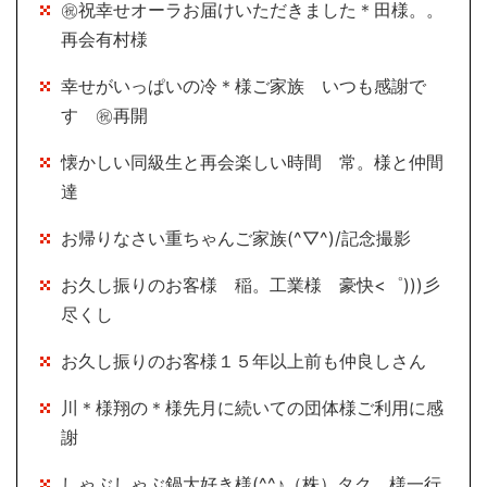
㊗祝幸せオーラお届けいただきました＊田様。。
再会有村様
幸せがいっぱいの冷＊様ご家族 いつも感謝で
す ㊗再開
懐かしい同級生と再会楽しい時間 常。様と仲間
達
お帰りなさい重ちゃんご家族(^▽^)/記念撮影
お久し振りのお客様 稲。工業様 豪快<゜)))彡
尽くし
お久し振りのお客様１５年以上前も仲良しさん
川＊様翔の＊様先月に続いての団体様ご利用に感
謝
しゃぶしゃぶ鍋大好き様(^^♪（株）タク。様一行