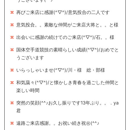
再びご来店に感謝(^▽^)/意気投合の二人です
意気投合。。素敵な仲間がご来店大将と。。と様
出会いに感謝の続けてのご来店(^▽^)/石。。様
国体空手道競技の素晴らしい成績(^▽^)/おめでと
うございます
いらっしゃいませ(^▽^)/川・様 総・部様
和気藹々(^▽^)/と懐かしき青春を過ごした仲間と
楽しい時間
突然の笑顔(^^♪お久し振りです13年ぶり。。．ya
君
遠路ご来店感謝。。お祝い続き祝㊗(^^♪