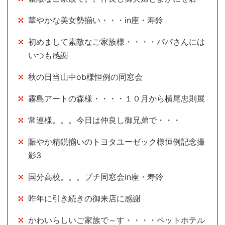
華やかな美女勢揃い・・・in座・寿鈴
初めまして素敵なご家族様・・・・パパさんには
いつも感謝
秋の日当山中ob様恒例の同窓会
霧島アートの森様・・・・１０月から横尾忠則展
常連様。。。今日は仲良し御兄弟で・・・
賑やか精鋭揃いのトヨタユーゼック様恒例記念撮
影3
国分高校。。。プチ同窓会in座・寿鈴
昨年に引き続きの御来店に感謝
かわいらしいご家族で～す・・・・ペットホテル