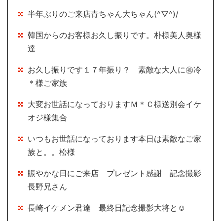
半年ぶりのご来店青ちゃん大ちゃん(^▽^)/
韓国からのお客様お久し振りです。朴様美人奥様
達
お久し振りです１７年振り？ 素敵な大人に㊗冷
＊様ご家族
大変お世話になっておりますＭ＊Ｃ様送別会イケ
オジ様集合
いつもお世話になっております本日は素敵なご家
族と。。松様
賑やかな日にご来店 プレゼント感謝 記念撮影
長野兄さん
長崎イケメン君達 最終日記念撮影大将と☺