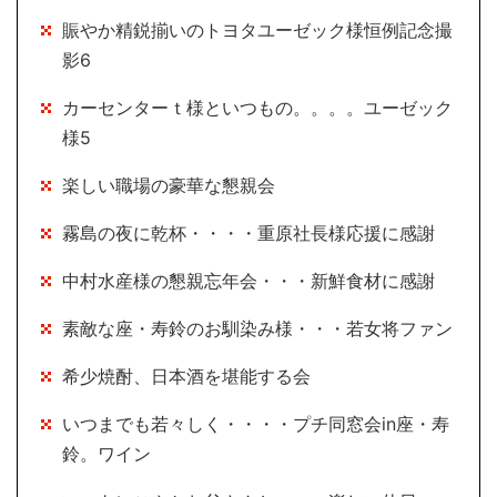
賑やか精鋭揃いのトヨタユーゼック様恒例記念撮
影6
カーセンターｔ様といつもの。。。。ユーゼック
様5
楽しい職場の豪華な懇親会
霧島の夜に乾杯・・・・重原社長様応援に感謝
中村水産様の懇親忘年会・・・新鮮食材に感謝
素敵な座・寿鈴のお馴染み様・・・若女将ファン
希少焼酎、日本酒を堪能する会
いつまでも若々しく・・・・プチ同窓会in座・寿
鈴。ワイン