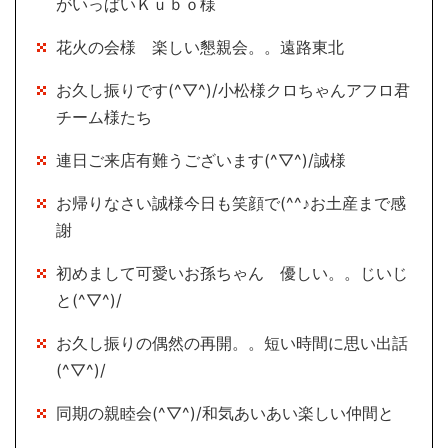
がいっぱいＫｕｂｏ様
花火の会様 楽しい懇親会。。遠路東北
お久し振りです(^▽^)/小松様クロちゃんアフロ君
チーム様たち
連日ご来店有難うございます(^▽^)/誠様
お帰りなさい誠様今日も笑顔で(^^♪お土産まで感
謝
初めまして可愛いお孫ちゃん 優しい。。じいじ
と(^▽^)/
お久し振りの偶然の再開。。短い時間に思い出話
(^▽^)/
同期の親睦会(^▽^)/和気あいあい楽しい仲間と