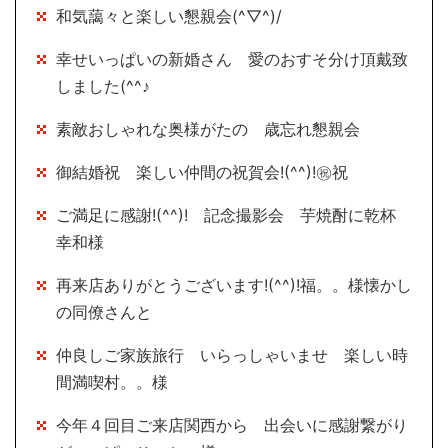
和気藹々と楽しい懇親会(^▽^)/
幸せいっぱいの新婚さん 愛のおすそ分け頂戴致
しました(^^♪
素敵おしゃれな奥様がたの 歳忘れ懇親会
御結婚祝 楽しい仲間の祝賀会!(^^)!㊗祝
ご満足に感謝!(^^)! 記念撮影会 芋焼酎に乾杯
幸和様
再来店ありがとうございます!(^^)!福。。様懐かし
の同僚さんと
仲良しご家族旅行 いらっしゃいませ 楽しい時
間満喫村。。様
今年４回目ご来店関西から 出会いに感謝繋がり