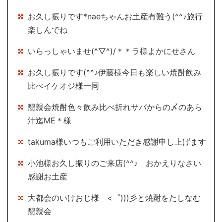
お久し振りです*naeちゃんお土産有難う(^^♪旅行
楽しんでね
いらっしゃいませ(^▽^)/＊＊ラ様よかにせさん
お久し振りです(^^♪伊藤様今日も楽しい焼酎飲み
比べイケオジ様一同
懇親会焼酎色々飲み比べ折れサバからの〆のあら
汁迄ME＊様
takuma様いつもご利用いただき感謝申し上げます
小池様お久し振りのご来店(^^♪ おかえりなさい
感謝お土産
大都会のいけおじ様 <゜)))彡と焼酎をたしなむ
懇親会