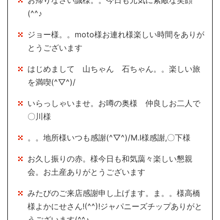
お帰りなさい誠様。。今日も元気に素敵な笑顔
(^^♪
ジョー様。。moto様お連れ様楽しい時間をありが
とうございます
はじめまして 山ちゃん 石ちゃん。。楽しい旅
を満喫(^▽^)/
いらっしゃいませ。お噂の奥様 仲良しお二人で
〇川様
。。地所様いつも感謝(^▽^)/M.I様感謝,〇下様
お久し振りの赤。様今日も和気藹々楽しい懇親
会。お土産ありがとうございます
みたびのご来店感謝申し上げます。ま。。様高橋
様よかにせさん!(^^)!ジャパニーズチップありがと
うございます(^^♪