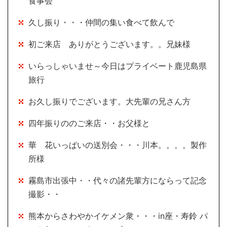
食事会
久し振り・・・仲間の集い食べて飲んで
初ご来店 ありがとうございます。。兄妹様
いらっしゃいませ～今日はプライベート鹿児島県
旅行
お久し振りでございます。大先輩の兄さん方
四年振りののご来店・・お父様と
華 花いっぱいの送別会・・・川本。。。。製作
所様
霧島市出張中・・代々の諸先輩方にならって記念
撮影・・
熊本からさわやかイケメン衆・・・in座・寿鈴 パ