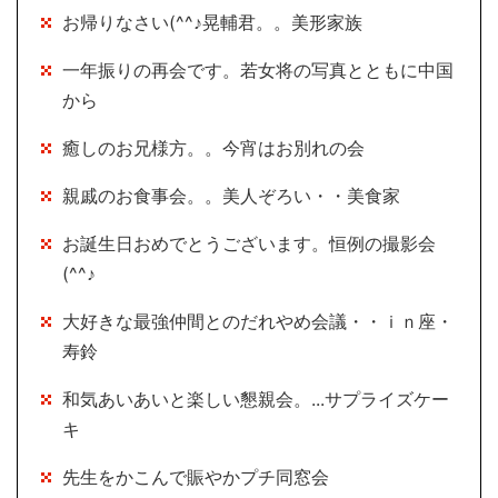
お帰りなさい(^^♪晃輔君。。美形家族
一年振りの再会です。若女将の写真とともに中国
から
癒しのお兄様方。。今宵はお別れの会
親戚のお食事会。。美人ぞろい・・美食家
お誕生日おめでとうございます。恒例の撮影会
(^^♪
大好きな最強仲間とのだれやめ会議・・ｉｎ座・
寿鈴
和気あいあいと楽しい懇親会。...サプライズケー
キ
先生をかこんで賑やかプチ同窓会