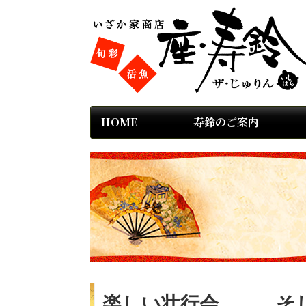
HOME
寿鈴のご案内
楽しい壮行会。。。そ