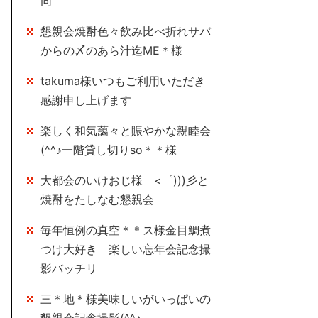
同
懇親会焼酎色々飲み比べ折れサバ
からの〆のあら汁迄ME＊様
takuma様いつもご利用いただき
感謝申し上げます
楽しく和気藹々と賑やかな親睦会
(^^♪一階貸し切りso＊＊様
大都会のいけおじ様 <゜)))彡と
焼酎をたしなむ懇親会
毎年恒例の真空＊＊ス様金目鯛煮
つけ大好き 楽しい忘年会記念撮
影バッチリ
三＊地＊様美味しいがいっぱいの