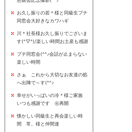
懇親会記念撮影(^^♪
お久し振りの若＊様と同級生プチ
同窓会大好きなカワハギ
川＊社長様お久し振りでございま
す(^▽^)/楽しい時間お土産も感謝
プチ同窓会(^^♪会話が止まらない
楽しい時間
さぁ これから大切なお友達の処
へ出陣で～す(^^♪
幸せがいっぱいの冷＊様ご家族
いつも感謝です ㊗再開
懐かしい同級生と再会楽しい時
間 常。様と仲間達