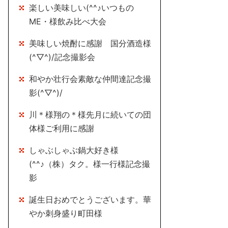
楽しい美味しい(^^♪いつもの
ME・様飲み比べ大会
美味しい焼酎に感謝 国分酒造様
(^▽^)/記念撮影会
和やか壮行会素敵な仲間達記念撮
影(^▽^)/
川＊様翔の＊様先月に続いての団
体様ご利用に感謝
しゃぶしゃぶ鍋大好き様
(^^♪（株）タク。様一行様記念撮
影
誕生日おめでとうございます。華
やか刺身盛り町田様