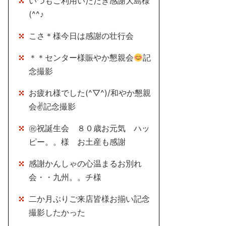
いつもご利用いただき感謝大島様
(^^♪
こさ＊様今日は感謝の壮行会
＊＊センター様賑やか懇親会
記
念撮影
お疲れ様でした(^▽^)/和やか懇親
会✌記念撮影
㊗祝誕生会 ８０歳お元気 ハッ
ピー。。様 お土産も感謝
感謝かんしゃの心温まるお別れ
会・・九州。。チ様
二か月ぶりご来店皆様お揃い記念
撮影したかった