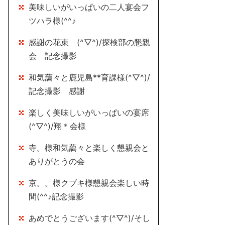
美味しいがいっぱいの二人宴会フ
ツハラ様(^^♪
感謝の花束 (^▽^)/探検部の懇親
会 記念撮影
和気藹々と鹿児島**育課様(^▽^)/
記念撮影 感謝
楽しく美味しいがいっぱいの宴席
(^▽^)/翔＊会様
寺。様和気藹々と楽しく懇親会と
ありがとうの会
京。。様クブキ様懇親会楽しい時
間(^^♪記念撮影
あめでとうございます(^▽^)/そし