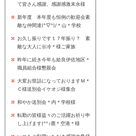
て皆さん感謝。感謝感激末永様
新年度 本年度も恒例の歓迎会素
敵な仲間達(^▽^)/＊山＊学校
お久し振りです１７年振り？ 素
敵な大人に㊗冷＊様ご家族
昨年に続き今年も姶良伊佐地区＊
職員組合様懇親会
大変お世話になっておりますＭ＊
Ｃ様送別会イケオジ様集合
和やか送別会＊内＊学校様
転勤の皆様益々のご活躍お祈り申
し上げます(^^♪鹿＊空港＊様