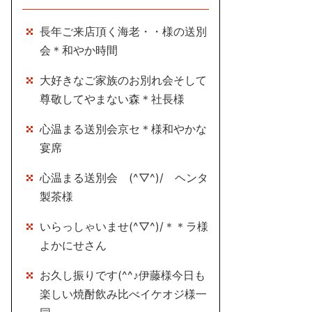
長年ご来店頂く海老・・様の送別
会＊和やか時間
大好きなご家族のお別れ会そして
尊敬してやまない森＊社長様
心温まる送別会京セ＊様和やかな
宴席
心温まる送別会 (^▽^)/ ヘンタ
製茶様
いらっしゃいませ(^▽^)/＊＊ラ様
よかにせさん
お久し振りです(^^♪伊藤様今日も
楽しい焼酎飲み比べイケオジ様一