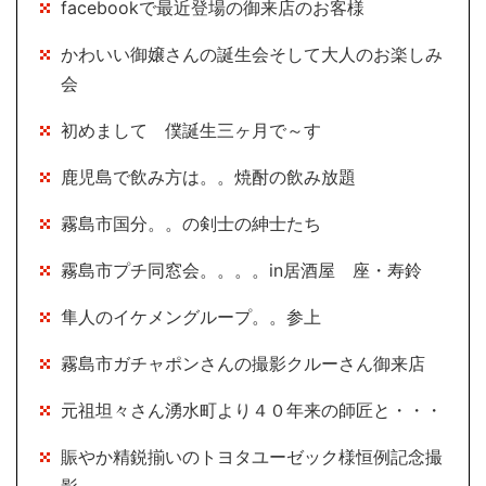
facebookで最近登場の御来店のお客様
かわいい御嬢さんの誕生会そして大人のお楽しみ
会
初めまして 僕誕生三ヶ月で～す
鹿児島で飲み方は。。焼酎の飲み放題
霧島市国分。。の剣士の紳士たち
霧島市プチ同窓会。。。。in居酒屋 座・寿鈴
隼人のイケメングループ。。参上
霧島市ガチャポンさんの撮影クルーさん御来店
元祖坦々さん湧水町より４０年来の師匠と・・・
賑やか精鋭揃いのトヨタユーゼック様恒例記念撮