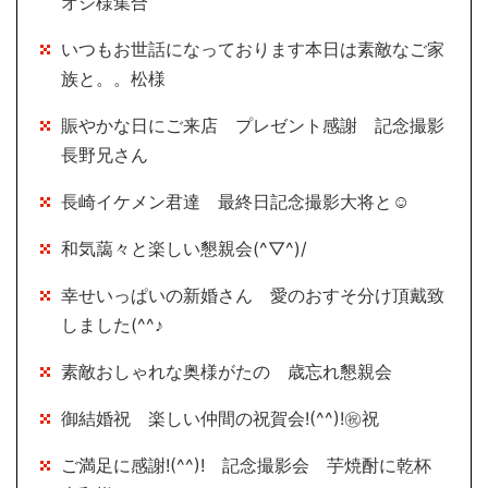
オジ様集合
いつもお世話になっております本日は素敵なご家
族と。。松様
賑やかな日にご来店 プレゼント感謝 記念撮影
長野兄さん
長崎イケメン君達 最終日記念撮影大将と☺
和気藹々と楽しい懇親会(^▽^)/
幸せいっぱいの新婚さん 愛のおすそ分け頂戴致
しました(^^♪
素敵おしゃれな奥様がたの 歳忘れ懇親会
御結婚祝 楽しい仲間の祝賀会!(^^)!㊗祝
ご満足に感謝!(^^)! 記念撮影会 芋焼酎に乾杯