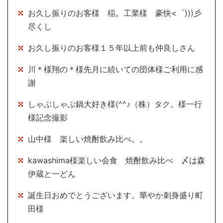
お久し振りのお客様 稲。工業様 豪快<゜)))彡
尽くし
お久し振りのお客様１５年以上前も仲良しさん
川＊様翔の＊様先月に続いての団体様ご利用に感
謝
しゃぶしゃぶ鍋大好き様(^^♪（株）タク。様一行
様記念撮影
山中様 楽しい焼酎飲み比べ。。
kawashima様楽しい会食 焼酎飲み比べ 〆は森
伊蔵と一どん
誕生日おめでとうございます。華やか刺身盛り町
田様