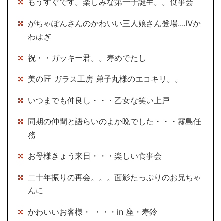
もうすぐです。楽しみな第一子誕生。。食事会
がちゃぽんさんのかわいい三人娘さん登場....Ⅳか
わはぎ
祝・・ガッキー君。。寿めでたし
美の匠 ガラス工房 弟子丸様のエコキリ。。
いつまでも仲良し・・・乙女な笑い上戸
同期の仲間と語らいのよか晩でした・・・霧島任
務
お母様きょう来日・・・楽しい食事会
二十年振りの再会。。。面影たっぷりのお兄ちゃ
んに
かわいいお客様・ ・・・in 座・寿鈴