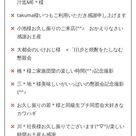
汁迄ME＊様
takuma様いつもご利用いただき感謝申し上げます
小池様お久し振りのご来店(^^♪ おかえりなさい
感謝お土産
大都会のいけおじ様 <゜)))彡と焼酎をたしなむ
懇親会
橋＊様ご家族団欒の楽しい時間(^^♪記念撮影
三＊地＊様美味しいがいっぱいの懇親会記念撮影
(^^♪
お久し振りの若＊様と同級生プチ同窓会大好きな
カワハギ
川＊社長様お久し振りでございます(^▽^)/楽しい
時間お土産も感謝