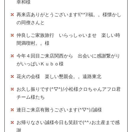
幸和様
再来店ありがとうございます!(^^)!福。。様懐かし
の同僚さんと
仲良しご家族旅行 いらっしゃいませ 楽しい時
間満喫村。。様
今年４回目ご来店関西から 出会いに感謝繋がり
がいっぱいＫｕｂｏ様
花火の会様 楽しい懇親会。。遠路東北
お久し振りです(^▽^)/小松様クロちゃんアフロ君
チーム様たち
連日ご来店有難うございます(^▽^)/誠様
お帰りなさい誠様今日も笑顔で(^^♪お土産まで感
謝