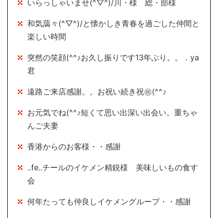
いらっしゃいませ(^▽^)/川・様 総・部様
和気藹々(^▽^)/と懐かしき青春を過ごした仲間と
楽しい時間
突然の笑顔(^^♪お久し振りです13年ぶり。。．ya
君
遠路ご来店感謝。。お祝い続き祝㊗(^^♪
お元気でね(^^♪短くて思い出深い出会い。重ちゃ
んご夫妻
香港からのお客様・・感謝
..fe..チールのイケメン精鋭様 美味しいもの食す
会
何年たっても仲良しイケメングループ・・感謝