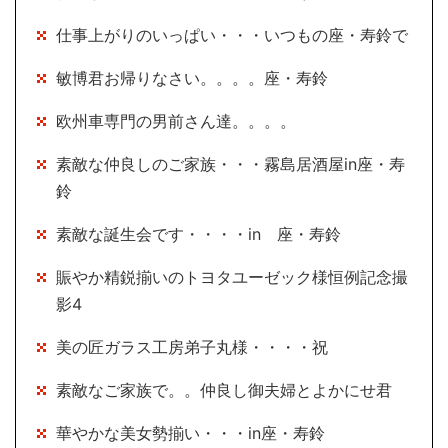
仕事上がりのいっぱい・・・いつもの座・寿鈴で
敏博君お帰りなさい。。。。座・寿鈴
欧州車専門の男前さん達。。。。
素敵な仲良しのご家族・・・霧島居酒屋in座・寿
鈴
素敵な誕生会です・・・・in 座・寿鈴
賑やか精鋭揃いのトヨタユーゼック様恒例記念撮
影4
美の匠ガラス工房弟子丸様・・・・祝
素敵なご家族で。。仲良し御夫婦とよかにせ君
華やかな美女勢揃い・・・in座・寿鈴