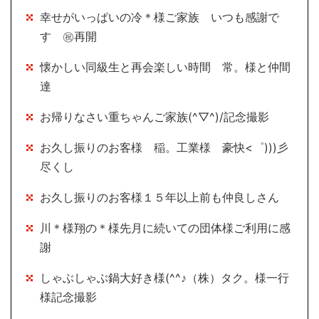
幸せがいっぱいの冷＊様ご家族 いつも感謝で
す ㊗再開
懐かしい同級生と再会楽しい時間 常。様と仲間
達
お帰りなさい重ちゃんご家族(^▽^)/記念撮影
お久し振りのお客様 稲。工業様 豪快<゜)))彡
尽くし
お久し振りのお客様１５年以上前も仲良しさん
川＊様翔の＊様先月に続いての団体様ご利用に感
謝
しゃぶしゃぶ鍋大好き様(^^♪（株）タク。様一行
様記念撮影