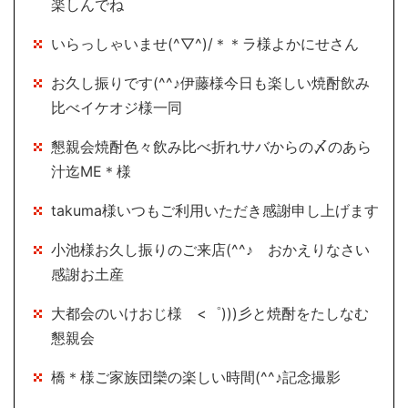
楽しんでね
いらっしゃいませ(^▽^)/＊＊ラ様よかにせさん
お久し振りです(^^♪伊藤様今日も楽しい焼酎飲み
比べイケオジ様一同
懇親会焼酎色々飲み比べ折れサバからの〆のあら
汁迄ME＊様
takuma様いつもご利用いただき感謝申し上げます
小池様お久し振りのご来店(^^♪ おかえりなさい
感謝お土産
大都会のいけおじ様 <゜)))彡と焼酎をたしなむ
懇親会
橋＊様ご家族団欒の楽しい時間(^^♪記念撮影