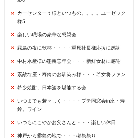
カーセンターｔ様といつもの。。。。ユーゼック
様5
楽しい職場の豪華な懇親会
霧島の夜に乾杯・・・・重原社長様応援に感謝
中村水産様の懇親忘年会・・・新鮮食材に感謝
素敵な座・寿鈴のお馴染み様・・・若女将ファン
希少焼酎、日本酒を堪能する会
いつまでも若々しく・・・・プチ同窓会in座・寿
鈴。ワイン
いつもにこやかお父さんと・・・楽しい休日
神戸から霧島の地で・・・獺祭祭り