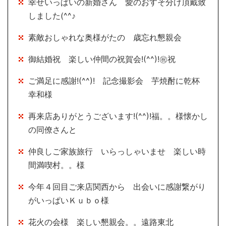
幸せいっぱいの新婚さん 愛のおすそ分け頂戴致
しました(^^♪
素敵おしゃれな奥様がたの 歳忘れ懇親会
御結婚祝 楽しい仲間の祝賀会!(^^)!㊗祝
ご満足に感謝!(^^)! 記念撮影会 芋焼酎に乾杯
幸和様
再来店ありがとうございます!(^^)!福。。様懐かし
の同僚さんと
仲良しご家族旅行 いらっしゃいませ 楽しい時
間満喫村。。様
今年４回目ご来店関西から 出会いに感謝繋がり
がいっぱいＫｕｂｏ様
花火の会様 楽しい懇親会。。遠路東北