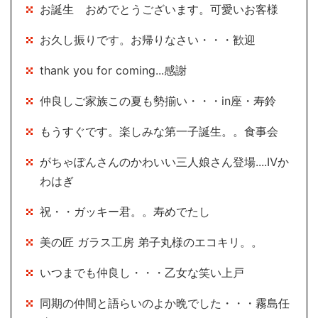
お誕生 おめでとうございます。可愛いお客様
お久し振りです。お帰りなさい・・・歓迎
thank you for coming...感謝
仲良しご家族この夏も勢揃い・・・in座・寿鈴
もうすぐです。楽しみな第一子誕生。。食事会
がちゃぽんさんのかわいい三人娘さん登場....Ⅳか
わはぎ
祝・・ガッキー君。。寿めでたし
美の匠 ガラス工房 弟子丸様のエコキリ。。
いつまでも仲良し・・・乙女な笑い上戸
同期の仲間と語らいのよか晩でした・・・霧島任