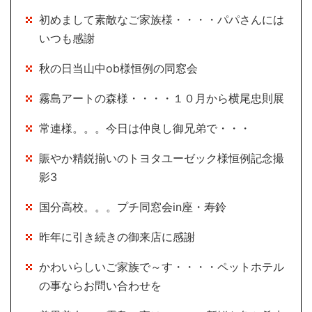
初めまして素敵なご家族様・・・・パパさんには
いつも感謝
秋の日当山中ob様恒例の同窓会
霧島アートの森様・・・・１０月から横尾忠則展
常連様。。。今日は仲良し御兄弟で・・・
賑やか精鋭揃いのトヨタユーゼック様恒例記念撮
影3
国分高校。。。プチ同窓会in座・寿鈴
昨年に引き続きの御来店に感謝
かわいらしいご家族で～す・・・・ペットホテル
の事ならお問い合わせを