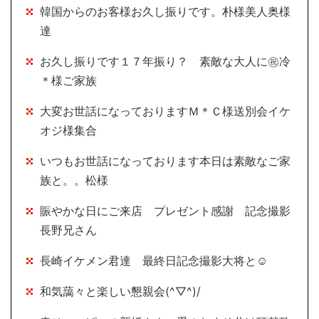
韓国からのお客様お久し振りです。朴様美人奥様
達
お久し振りです１７年振り？ 素敵な大人に㊗冷
＊様ご家族
大変お世話になっておりますＭ＊Ｃ様送別会イケ
オジ様集合
いつもお世話になっております本日は素敵なご家
族と。。松様
賑やかな日にご来店 プレゼント感謝 記念撮影
長野兄さん
長崎イケメン君達 最終日記念撮影大将と☺
和気藹々と楽しい懇親会(^▽^)/