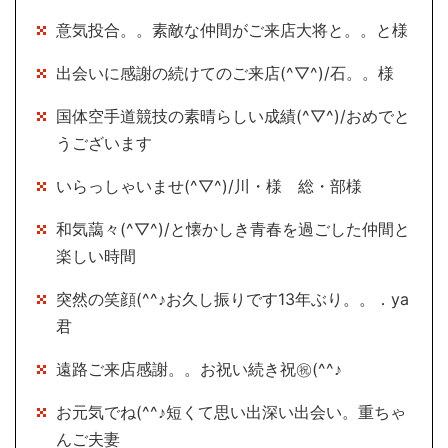
意気投合。。素敵な仲間がご来店大将と。。と様
出会いに感謝の続けてのご来店(^▽^)/石。。様
国体空手道競技の素晴らしい成績(^▽^)/おめでと
うございます
いらっしゃいませ(^▽^)/川・様 総・部様
和気藹々(^▽^)/と懐かしき青春を過ごした仲間と
楽しい時間
突然の笑顔(^^♪お久し振りです13年ぶり。。．ya
君
遠路ご来店感謝。。お祝い続き祝㊗(^^♪
お元気でね(^^♪短くて思い出深い出会い。重ちゃ
んご夫妻