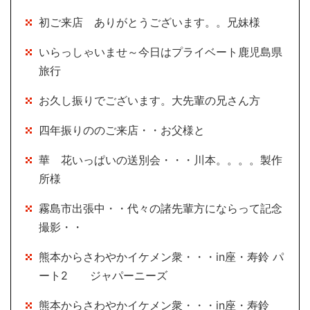
初ご来店 ありがとうございます。。兄妹様
いらっしゃいませ～今日はプライベート鹿児島県
旅行
お久し振りでございます。大先輩の兄さん方
四年振りののご来店・・お父様と
華 花いっぱいの送別会・・・川本。。。。製作
所様
霧島市出張中・・代々の諸先輩方にならって記念
撮影・・
熊本からさわやかイケメン衆・・・in座・寿鈴 パ
ート2 ジャパーニーズ
熊本からさわやかイケメン衆・・・in座・寿鈴