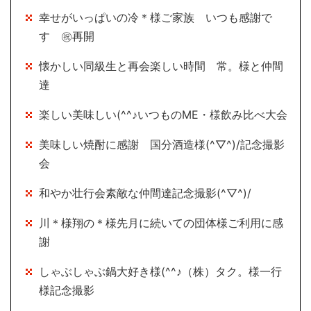
幸せがいっぱいの冷＊様ご家族 いつも感謝で
す ㊗再開
懐かしい同級生と再会楽しい時間 常。様と仲間
達
楽しい美味しい(^^♪いつものME・様飲み比べ大会
美味しい焼酎に感謝 国分酒造様(^▽^)/記念撮影
会
和やか壮行会素敵な仲間達記念撮影(^▽^)/
川＊様翔の＊様先月に続いての団体様ご利用に感
謝
しゃぶしゃぶ鍋大好き様(^^♪（株）タク。様一行
様記念撮影