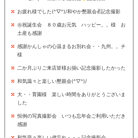
お疲れ様でした(^▽^)/和やか懇親会✌記念撮影
㊗祝誕生会 ８０歳お元気 ハッピー。。様 お
土産も感謝
感謝かんしゃの心温まるお別れ会・・九州。。チ
様
二か月ぶりご来店皆様お揃い記念撮影したかった
和気藹々と楽しい懇親会(^▽^)/
大・・育園様 楽しい時間をありがとうございま
した
恒例の写真撮影会 いつも忘年会ご利用いただき
感謝
和気藹々楽しい歳忘れ・・・記念撮影会