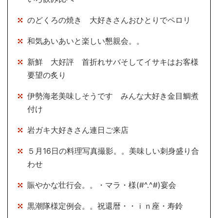
のどくろの焼き 大好きさんおひとりでペロリ
和気あいあいと楽しい懇親会。。
新鮮 大好評 首折れサバそしてイサキはお客様
要望の炙り
伊勢海老美味しそうです みんな大好き金目鯛煮
付け
岩ガキ大好きさん連日ご来店
５月16日の料理写真撮影。。美味しい刺身盛り合
わせ
賑やかな壮行会。。・マラ・様(#^.^#)宴会
黒潮隊様定例会。。祝還暦・・ｉｎ座・寿鈴