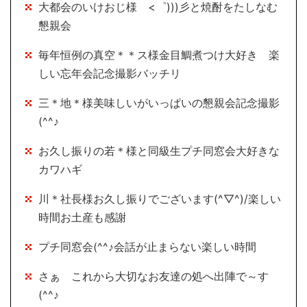
大都会のいけおじ様 <゜)))彡と焼酎をたしなむ
懇親会
毎年恒例の真空＊＊ス様金目鯛煮つけ大好き 楽
しい忘年会記念撮影バッチリ
三＊地＊様美味しいがいっぱいの懇親会記念撮影
(^^♪
お久し振りの若＊様と同級生プチ同窓会大好きな
カワハギ
川＊社長様お久し振りでございます(^▽^)/楽しい
時間お土産も感謝
プチ同窓会(^^♪会話が止まらない楽しい時間
さぁ これから大切なお友達の処へ出陣で～す
(^^♪