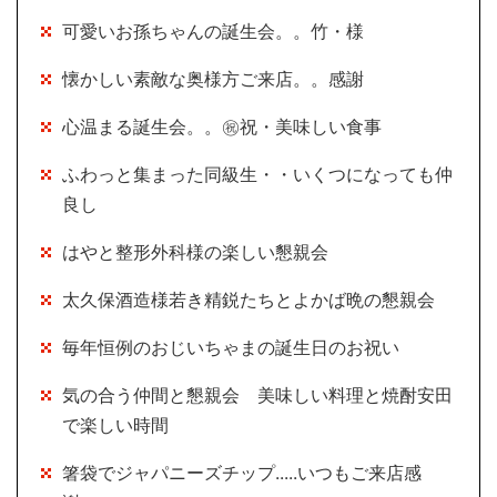
可愛いお孫ちゃんの誕生会。。竹・様
懐かしい素敵な奥様方ご来店。。感謝
心温まる誕生会。。㊗祝・美味しい食事
ふわっと集まった同級生・・いくつになっても仲
良し
はやと整形外科様の楽しい懇親会
太久保酒造様若き精鋭たちとよかば晩の懇親会
毎年恒例のおじいちゃまの誕生日のお祝い
気の合う仲間と懇親会 美味しい料理と焼酎安田
で楽しい時間
箸袋でジャパニーズチップ.....いつもご来店感