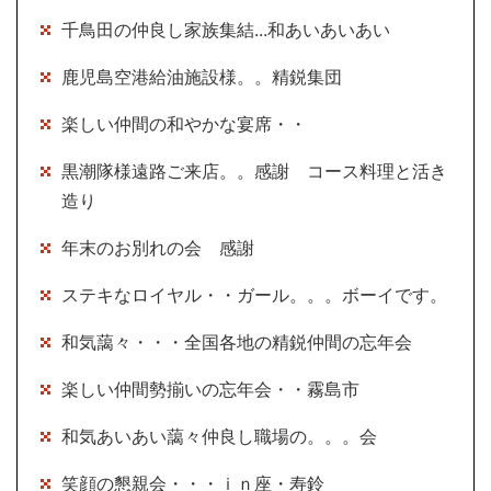
千鳥田の仲良し家族集結...和あいあいあい
鹿児島空港給油施設様。。精鋭集団
楽しい仲間の和やかな宴席・・
黒潮隊様遠路ご来店。。感謝 コース料理と活き
造り
年末のお別れの会 感謝
ステキなロイヤル・・ガール。。。ボーイです。
和気藹々・・・全国各地の精鋭仲間の忘年会
楽しい仲間勢揃いの忘年会・・霧島市
和気あいあい藹々仲良し職場の。。。会
笑顔の懇親会・・・ｉｎ座・寿鈴