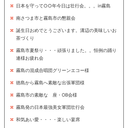
日本を守って○○年今日は壮行会。。。in霧島
南さつま市と霧島市の懇親会
誕生日おめでとうございます。溝辺の美味しいお
茶づくり
霧島市夏祭り・・・頑張りました。。恒例の踊り
連様お疲れ会
霧島の混成合唱団グリーンエコー様
徳島から霧島へ素敵な出張軍団様
霧島市の素敵な 座・OB会様
霧島発の日本最強美女軍団壮行会
和気あい愛・・・・楽しい宴席