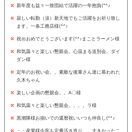
新年度も益々一致団結で活躍の一年抱負(^^♪
寂しい転勤（涙）新天地でもご活躍をお祈り致し
ます。一条工務店様(^^♪
祝㊗おめでとうございます(^^♪まことラーメン様
和気藹々と楽しい懇親会。心温まる送別会。ダイ
ダン様
定年のお祝い会。。素敵な後輩さん達に慕われた
久木ちゃん
楽しい企画の懇親会。。A〇様
和気藹々と楽しい懇親会。。。。ラ様
黒潮隊様お揃いでの還暦祝いいつも仲良し(^^♪
・・産業様今宵も定番活き造り。。大きかったこ