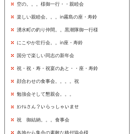
空の。。。様御一行・・親睦会
楽しい親睦会。。。in霧島の座・寿鈴
湧水町の釣り仲間。。黒潮隊御一行様
にこやか壮行会。。in座・寿鈴
国分で楽しい同志の新年会
祝・祝・寿・祝宴のあと・・座・寿鈴
顔合わせの食事会。。。。祝
勉強会そして懇親会。。。
ｶﾝﾅﾑさん？いらっしゃいませ
祝 御結納。。。食事会
各地から集合の素敵な格付協会様