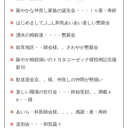
賑やかな仲良し家族の誕生会・・・ｉｎ座・寿鈴
はじめまして_(._.)_和気あいあい楽しい懇親会
湧水の精鋭達・・・・懇親会
姶良地区・・師会様。。さわやか懇親会
賑やか精鋭揃いのトヨタユーゼック様恒例記念撮
影10
歓送迎会京。。様。仲良しの仲間が勢揃い
楽しい職場の壮行会・・・終始笑顔。。満載ｓ
o・・様
あいら・科医師会様。。。。感謝：座・寿鈴
送別会・・・和気藹々