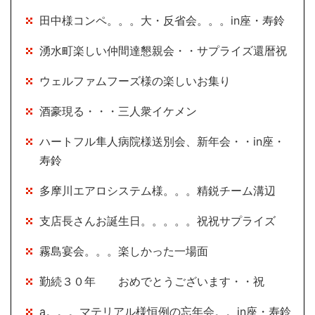
田中様コンペ。。。大・反省会。。。in座・寿鈴
湧水町楽しい仲間達懇親会・・サプライズ還暦祝
ウェルファムフーズ様の楽しいお集り
酒豪現る・・・三人衆イケメン
ハートフル隼人病院様送別会、新年会・・in座・
寿鈴
多摩川エアロシステム様。。。精鋭チーム溝辺
支店長さんお誕生日。。。。。祝祝サプライズ
霧島宴会。。。楽しかった一場面
勤続３０年 おめでとうございます・・祝
a。。。マテリアル様恒例の忘年会。。in座・寿鈴