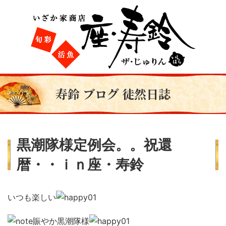
寿鈴 ブログ 徒然日誌
黒潮隊様定例会。。祝還
暦・・ｉｎ座・寿鈴
いつも楽しい
賑やか黒潮隊様