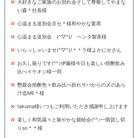
大好きなご家族のお別れ会そして尊敬してやまな
い森＊社長様
心温まる送別会京セ＊様和やかな宴席
心温まる送別会 (^▽^)/ ヘンタ製茶様
いらっしゃいませ(^▽^)/＊＊ラ様よかにせさん
お久し振りです(^^♪伊藤様今日も楽しい焼酎飲み
比べイケオジ様一同
懇親会焼酎色々飲み比べ折れサバからの〆のあら
汁迄ME＊様
takuma様いつもご利用いただき感謝申し上げます
楽しく和気藹々と賑やかな親睦会(^^♪一階貸し切
りso＊＊様