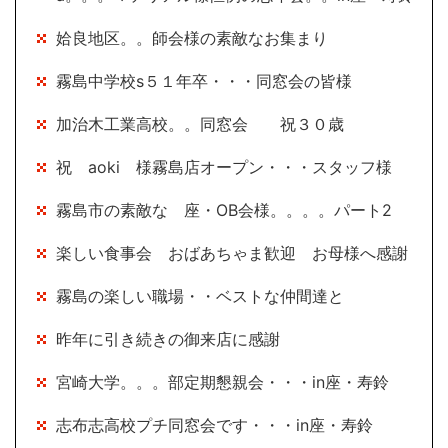
姶良地区。。師会様の素敵なお集まり
霧島中学校s５１年卒・・・同窓会の皆様
加治木工業高校。。同窓会 祝３０歳
祝 aoki 様霧島店オープン・・・スタッフ様
霧島市の素敵な 座・OB会様。。。。パート2
楽しい食事会 おばあちゃま歓迎 お母様へ感謝
霧島の楽しい職場・・ベストな仲間達と
昨年に引き続きの御来店に感謝
宮崎大学。。。部定期懇親会・・・in座・寿鈴
志布志高校プチ同窓会です・・・in座・寿鈴