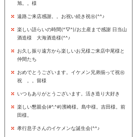
旭。。様
遠路ご来店感謝。。お祝い続き祝㊗(^^♪
楽しい語らいの時間(^▽^)/お土産まで感謝 日当山
酒造様 大海酒造様(^^♪
お久し振り遠方から楽しいお兄様ご来店中尾様と
仲間たち
おめでとうございます。イケメン兄弟揃って祝㊗
祝 。。留様
いつもありがとうございます。活き造り大好き
楽しい懇親会(#^.^#)濱崎様。島中様。吉田様。前
田様。
孝行息子さんのイケメンな誕生会(^^♪