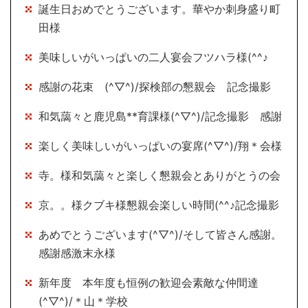
誕生日おめでとうございます。華やか刺身盛り町
田様
美味しいがいっぱいの二人宴会フツハラ様(^^♪
感謝の花束 (^▽^)/探検部の懇親会 記念撮影
和気藹々と鹿児島**育課様(^▽^)/記念撮影 感謝
楽しく美味しいがいっぱいの宴席(^▽^)/翔＊会様
寺。様和気藹々と楽しく懇親会とありがとうの会
京。。様クブキ様懇親会楽しい時間(^^♪記念撮影
あめでとうございます(^▽^)/そして皆さん感謝。
感謝感激末永様
新年度 本年度も恒例の歓迎会素敵な仲間達
(^▽^)/＊山＊学校