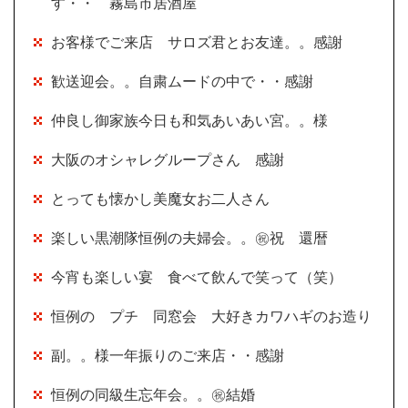
す・・ 霧島市居酒屋
お客様でご来店 サロズ君とお友達。。感謝
歓送迎会。。自粛ムードの中で・・感謝
仲良し御家族今日も和気あいあい宮。。様
大阪のオシャレグループさん 感謝
とっても懐かし美魔女お二人さん
楽しい黒潮隊恒例の夫婦会。。㊗祝 還暦
今宵も楽しい宴 食べて飲んで笑って（笑）
恒例の プチ 同窓会 大好きカワハギのお造り
副。。様一年振りのご来店・・感謝
恒例の同級生忘年会。。㊗結婚