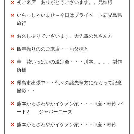
初ご来店 ありがとうございます。。兄妹様
いらっしゃいませ～今日はプライベート鹿児島県
旅行
お久し振りでございます。大先輩の兄さん方
四年振りののご来店・・お父様と
華 花いっぱいの送別会・・・川本。。。。製作
所様
霧島市出張中・・代々の諸先輩方にならって記念
撮影・・
熊本からさわやかイケメン衆・・・in座・寿鈴 パ
ート2 ジャパーニーズ
熊本からさわやかイケメン衆・・・in座・寿鈴