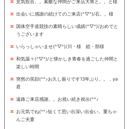
意気投合。。素敵な仲間がご来店大将と。。と様
出会いに感謝の続けてのご来店(^▽^)/石。。様
国体空手道競技の素晴らしい成績(^▽^)/おめでと
うございます
いらっしゃいませ(^▽^)/川・様 総・部様
和気藹々(^▽^)/と懐かしき青春を過ごした仲間と
楽しい時間
突然の笑顔(^^♪お久し振りです13年ぶり。。．ya
君
遠路ご来店感謝。。お祝い続き祝㊗(^^♪
お元気でね(^^♪短くて思い出深い出会い。重ちゃ
んご夫妻