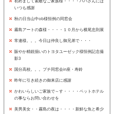
初めまして素敵なご家族様・・・・パパさんには
いつも感謝
秋の日当山中ob様恒例の同窓会
霧島アートの森様・・・・１０月から横尾忠則展
常連様。。。今日は仲良し御兄弟で・・・
賑やか精鋭揃いのトヨタユーゼック様恒例記念撮
影3
国分高校。。。プチ同窓会in座・寿鈴
昨年に引き続きの御来店に感謝
かわいらしいご家族で～す・・・・ペットホテル
の事ならお問い合わせを
美男美女・・霧島の夜は・・・・新鮮な魚と希少