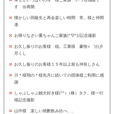
す ㊗再開
懐かしい同級生と再会楽しい時間 常。様と仲間
達
お帰りなさい重ちゃんご家族(^▽^)/記念撮影
お久し振りのお客様 稲。工業様 豪快<゜)))彡
尽くし
お久し振りのお客様１５年以上前も仲良しさん
川＊様翔の＊様先月に続いての団体様ご利用に感
謝
しゃぶしゃぶ鍋大好き様(^^♪（株）タク。様一行
様記念撮影
山中様 楽しい焼酎飲み比べ。。