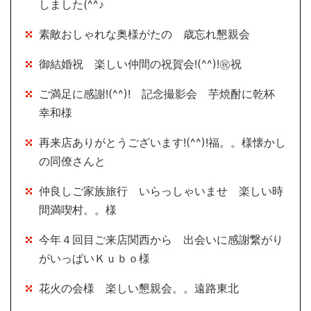
しました(^^♪
素敵おしゃれな奥様がたの 歳忘れ懇親会
御結婚祝 楽しい仲間の祝賀会!(^^)!㊗祝
ご満足に感謝!(^^)! 記念撮影会 芋焼酎に乾杯
幸和様
再来店ありがとうございます!(^^)!福。。様懐かし
の同僚さんと
仲良しご家族旅行 いらっしゃいませ 楽しい時
間満喫村。。様
今年４回目ご来店関西から 出会いに感謝繋がり
がいっぱいＫｕｂｏ様
花火の会様 楽しい懇親会。。遠路東北