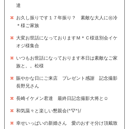
達
お久し振りです１７年振り？ 素敵な大人に㊗冷
＊様ご家族
大変お世話になっておりますＭ＊Ｃ様送別会イケ
オジ様集合
いつもお世話になっております本日は素敵なご家
族と。。松様
賑やかな日にご来店 プレゼント感謝 記念撮影
長野兄さん
長崎イケメン君達 最終日記念撮影大将と☺
和気藹々と楽しい懇親会(^▽^)/
幸せいっぱいの新婚さん 愛のおすそ分け頂戴致