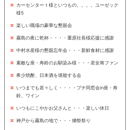
カーセンターｔ様といつもの。。。。ユーゼック
様5
楽しい職場の豪華な懇親会
霧島の夜に乾杯・・・・重原社長様応援に感謝
中村水産様の懇親忘年会・・・新鮮食材に感謝
素敵な座・寿鈴のお馴染み様・・・若女将ファン
希少焼酎、日本酒を堪能する会
いつまでも若々しく・・・・プチ同窓会in座・寿
鈴。ワイン
いつもにこやかお父さんと・・・楽しい休日
神戸から霧島の地で・・・獺祭祭り