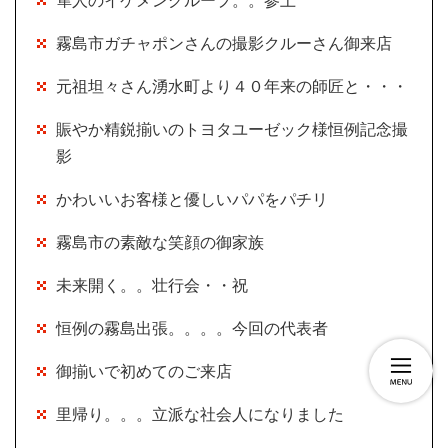
隼人のイケメングループ。。参上
霧島市ガチャポンさんの撮影クルーさん御来店
元祖坦々さん湧水町より４０年来の師匠と・・・
賑やか精鋭揃いのトヨタユーゼック様恒例記念撮
影
かわいいお客様と優しいパパをパチリ
霧島市の素敵な笑顔の御家族
未来開く。。壮行会・・祝
恒例の霧島出張。。。。今回の代表者
御揃いで初めてのご来店
里帰り。。。立派な社会人になりました