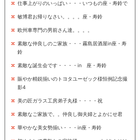
仕事上がりのいっぱい・・・いつもの座・寿鈴で
敏博君お帰りなさい。。。。座・寿鈴
欧州車専門の男前さん達。。。。
素敵な仲良しのご家族・・・霧島居酒屋in座・寿
鈴
素敵な誕生会です・・・・in 座・寿鈴
賑やか精鋭揃いのトヨタユーゼック様恒例記念撮
影4
美の匠ガラス工房弟子丸様・・・・祝
素敵なご家族で。。仲良し御夫婦とよかにせ君
華やかな美女勢揃い・・・in座・寿鈴