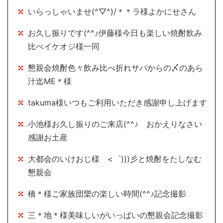
いらっしゃいませ(^▽^)/＊＊ラ様よかにせさん
お久し振りです(^^♪伊藤様今日も楽しい焼酎飲み
比べイケオジ様一同
懇親会焼酎色々飲み比べ折れサバからの〆のあら
汁迄ME＊様
takuma様いつもご利用いただき感謝申し上げます
小池様お久し振りのご来店(^^♪ おかえりなさい
感謝お土産
大都会のいけおじ様 <゜)))彡と焼酎をたしなむ
懇親会
橋＊様ご家族団欒の楽しい時間(^^♪記念撮影
三＊地＊様美味しいがいっぱいの懇親会記念撮影