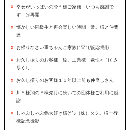
幸せがいっぱいの冷＊様ご家族 いつも感謝で
す ㊗再開
懐かしい同級生と再会楽しい時間 常。様と仲間
達
お帰りなさい重ちゃんご家族(^▽^)/記念撮影
お久し振りのお客様 稲。工業様 豪快<゜)))彡
尽くし
お久し振りのお客様１５年以上前も仲良しさん
川＊様翔の＊様先月に続いての団体様ご利用に感
謝
しゃぶしゃぶ鍋大好き様(^^♪（株）タク。様一行
様記念撮影