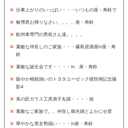
仕事上がりのいっぱい・・・いつもの座・寿鈴で
敏博君お帰りなさい。。。。座・寿鈴
欧州車専門の男前さん達。。。。
素敵な仲良しのご家族・・・霧島居酒屋in座・寿
鈴
素敵な誕生会です・・・・in 座・寿鈴
賑やか精鋭揃いのトヨタユーゼック様恒例記念撮
影4
美の匠ガラス工房弟子丸様・・・・祝
素敵なご家族で。。仲良し御夫婦とよかにせ君
華やかな美女勢揃い・・・in座・寿鈴