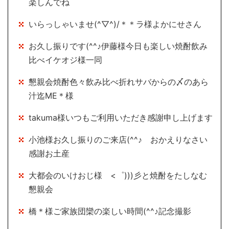
楽しんでね
いらっしゃいませ(^▽^)/＊＊ラ様よかにせさん
お久し振りです(^^♪伊藤様今日も楽しい焼酎飲み
比べイケオジ様一同
懇親会焼酎色々飲み比べ折れサバからの〆のあら
汁迄ME＊様
takuma様いつもご利用いただき感謝申し上げます
小池様お久し振りのご来店(^^♪ おかえりなさい
感謝お土産
大都会のいけおじ様 <゜)))彡と焼酎をたしなむ
懇親会
橋＊様ご家族団欒の楽しい時間(^^♪記念撮影