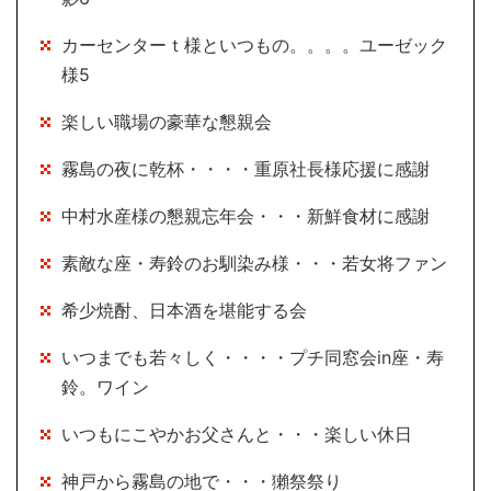
カーセンターｔ様といつもの。。。。ユーゼック
様5
楽しい職場の豪華な懇親会
霧島の夜に乾杯・・・・重原社長様応援に感謝
中村水産様の懇親忘年会・・・新鮮食材に感謝
素敵な座・寿鈴のお馴染み様・・・若女将ファン
希少焼酎、日本酒を堪能する会
いつまでも若々しく・・・・プチ同窓会in座・寿
鈴。ワイン
いつもにこやかお父さんと・・・楽しい休日
神戸から霧島の地で・・・獺祭祭り