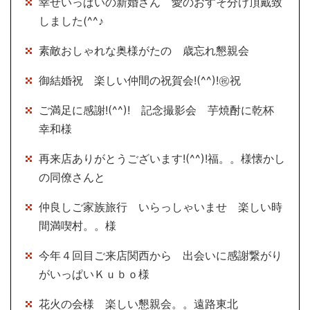
幸せいっぱいの新婚さん 愛のおすそ分け頂戴致
しました(^^♪
素敵おしゃれな奥様がたの 歳忘れ懇親会
御結婚祝 楽しい仲間の祝賀会!(^^)!㊗祝
ご満足に感謝!(^^)! 記念撮影会 芋焼酎に乾杯
幸和様
再来店ありがとうございます!(^^)!福。。様懐かし
の同僚さんと
仲良しご家族旅行 いらっしゃいませ 楽しい時
間満喫村。。様
今年４回目ご来店関西から 出会いに感謝繋がり
がいっぱいＫｕｂｏ様
花火の会様 楽しい懇親会。。遠路東北