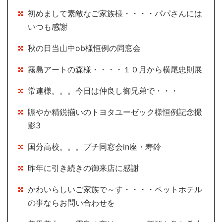
初めまして素敵なご家族様・・・・パパさんには
いつも感謝
秋の日当山中ob様恒例の同窓会
霧島アートの森様・・・・１０月から横尾忠則展
常連様。。。今日は仲良し御兄弟で・・・
賑やか精鋭揃いのトヨタユーゼック様恒例記念撮
影3
国分高校。。。プチ同窓会in座・寿鈴
昨年に引き続きの御来店に感謝
かわいらしいご家族で～す・・・・ペットホテル
の事ならお問い合わせを