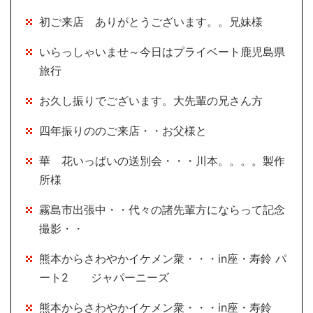
初ご来店 ありがとうございます。。兄妹様
いらっしゃいませ～今日はプライベート鹿児島県
旅行
お久し振りでございます。大先輩の兄さん方
四年振りののご来店・・お父様と
華 花いっぱいの送別会・・・川本。。。。製作
所様
霧島市出張中・・代々の諸先輩方にならって記念
撮影・・
熊本からさわやかイケメン衆・・・in座・寿鈴 パ
ート2 ジャパーニーズ
熊本からさわやかイケメン衆・・・in座・寿鈴