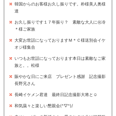
韓国からのお客様お久し振りです。朴様美人奥様
達
お久し振りです１７年振り？ 素敵な大人に㊗冷
＊様ご家族
大変お世話になっておりますＭ＊Ｃ様送別会イケ
オジ様集合
いつもお世話になっております本日は素敵なご家
族と。。松様
賑やかな日にご来店 プレゼント感謝 記念撮影
長野兄さん
長崎イケメン君達 最終日記念撮影大将と☺
和気藹々と楽しい懇親会(^▽^)/