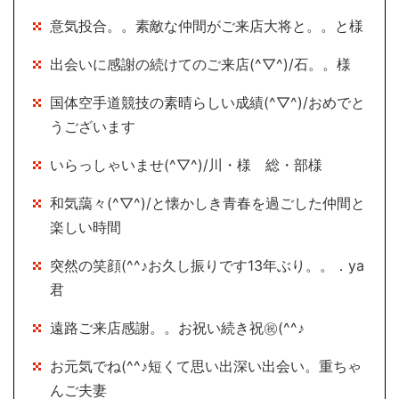
意気投合。。素敵な仲間がご来店大将と。。と様
出会いに感謝の続けてのご来店(^▽^)/石。。様
国体空手道競技の素晴らしい成績(^▽^)/おめでと
うございます
いらっしゃいませ(^▽^)/川・様 総・部様
和気藹々(^▽^)/と懐かしき青春を過ごした仲間と
楽しい時間
突然の笑顔(^^♪お久し振りです13年ぶり。。．ya
君
遠路ご来店感謝。。お祝い続き祝㊗(^^♪
お元気でね(^^♪短くて思い出深い出会い。重ちゃ
んご夫妻