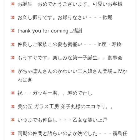
お誕生 おめでとうございます。可愛いお客様
お久し振りです。お帰りなさい・・・歓迎
thank you for coming...感謝
仲良しご家族この夏も勢揃い・・・in座・寿鈴
もうすぐです。楽しみな第一子誕生。。食事会
がちゃぽんさんのかわいい三人娘さん登場....Ⅳか
わはぎ
祝・・ガッキー君。。寿めでたし
美の匠 ガラス工房 弟子丸様のエコキリ。。
いつまでも仲良し・・・乙女な笑い上戸
同期の仲間と語らいのよか晩でした・・・霧島任