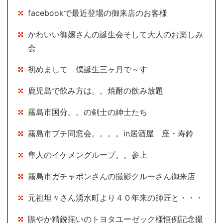
facebookで最近登場の御来店のお客様
かわいい御嬢さんの誕生会そして大人のお楽しみ
会
初めまして 僕誕生三ヶ月で～す
鹿児島で飲み方は。。焼酎の飲み放題
霧島市国分。。の剣士の紳士たち
霧島市プチ同窓会。。。。in居酒屋 座・寿鈴
隼人のイケメングループ。。参上
霧島市ガチャポンさんの撮影クルーさん御来店
元祖坦々さん湧水町より４０年来の師匠と・・・
賑やか精鋭揃いのトヨタユーゼック様恒例記念撮