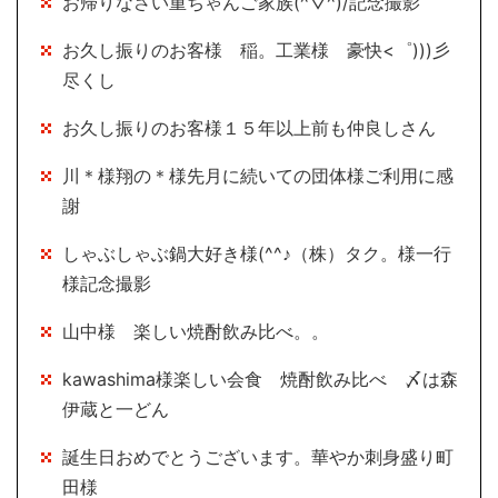
お帰りなさい重ちゃんご家族(^▽^)/記念撮影
お久し振りのお客様 稲。工業様 豪快<゜)))彡
尽くし
お久し振りのお客様１５年以上前も仲良しさん
川＊様翔の＊様先月に続いての団体様ご利用に感
謝
しゃぶしゃぶ鍋大好き様(^^♪（株）タク。様一行
様記念撮影
山中様 楽しい焼酎飲み比べ。。
kawashima様楽しい会食 焼酎飲み比べ 〆は森
伊蔵と一どん
誕生日おめでとうございます。華やか刺身盛り町
田様