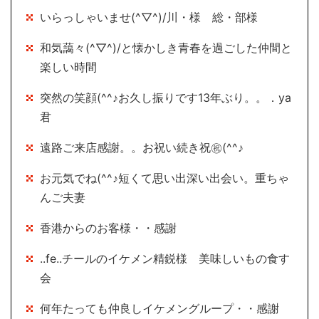
いらっしゃいませ(^▽^)/川・様 総・部様
和気藹々(^▽^)/と懐かしき青春を過ごした仲間と
楽しい時間
突然の笑顔(^^♪お久し振りです13年ぶり。。．ya
君
遠路ご来店感謝。。お祝い続き祝㊗(^^♪
お元気でね(^^♪短くて思い出深い出会い。重ちゃ
んご夫妻
香港からのお客様・・感謝
..fe..チールのイケメン精鋭様 美味しいもの食す
会
何年たっても仲良しイケメングループ・・感謝