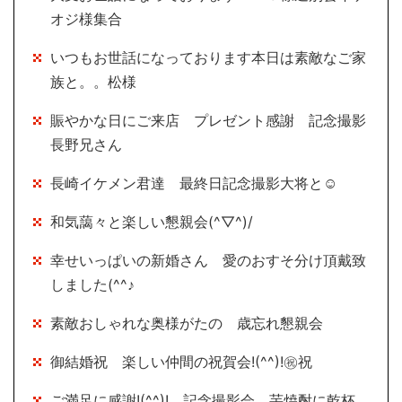
オジ様集合
いつもお世話になっております本日は素敵なご家
族と。。松様
賑やかな日にご来店 プレゼント感謝 記念撮影
長野兄さん
長崎イケメン君達 最終日記念撮影大将と☺
和気藹々と楽しい懇親会(^▽^)/
幸せいっぱいの新婚さん 愛のおすそ分け頂戴致
しました(^^♪
素敵おしゃれな奥様がたの 歳忘れ懇親会
御結婚祝 楽しい仲間の祝賀会!(^^)!㊗祝
ご満足に感謝!(^^)! 記念撮影会 芋焼酎に乾杯