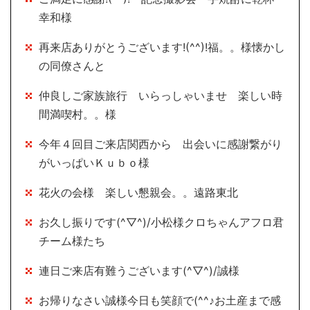
幸和様
再来店ありがとうございます!(^^)!福。。様懐かし
の同僚さんと
仲良しご家族旅行 いらっしゃいませ 楽しい時
間満喫村。。様
今年４回目ご来店関西から 出会いに感謝繋がり
がいっぱいＫｕｂｏ様
花火の会様 楽しい懇親会。。遠路東北
お久し振りです(^▽^)/小松様クロちゃんアフロ君
チーム様たち
連日ご来店有難うございます(^▽^)/誠様
お帰りなさい誠様今日も笑顔で(^^♪お土産まで感