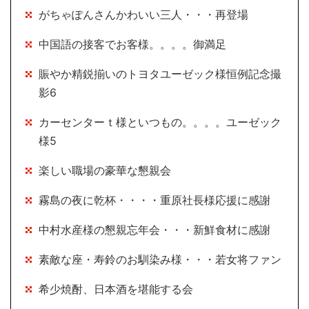
がちゃぽんさんかわいい三人・・・再登場
中国語の接客でお客様。。。。御満足
賑やか精鋭揃いのトヨタユーゼック様恒例記念撮
影6
カーセンターｔ様といつもの。。。。ユーゼック
様5
楽しい職場の豪華な懇親会
霧島の夜に乾杯・・・・重原社長様応援に感謝
中村水産様の懇親忘年会・・・新鮮食材に感謝
素敵な座・寿鈴のお馴染み様・・・若女将ファン
希少焼酎、日本酒を堪能する会