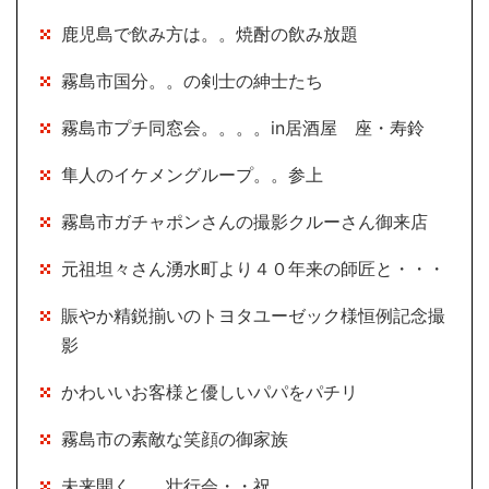
鹿児島で飲み方は。。焼酎の飲み放題
霧島市国分。。の剣士の紳士たち
霧島市プチ同窓会。。。。in居酒屋 座・寿鈴
隼人のイケメングループ。。参上
霧島市ガチャポンさんの撮影クルーさん御来店
元祖坦々さん湧水町より４０年来の師匠と・・・
賑やか精鋭揃いのトヨタユーゼック様恒例記念撮
影
かわいいお客様と優しいパパをパチリ
霧島市の素敵な笑顔の御家族
未来開く。。壮行会・・祝