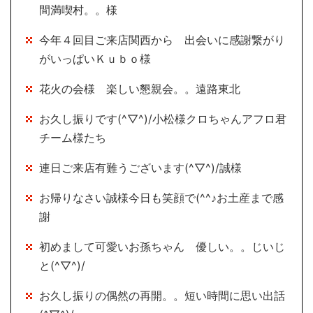
間満喫村。。様
今年４回目ご来店関西から 出会いに感謝繋がり
がいっぱいＫｕｂｏ様
花火の会様 楽しい懇親会。。遠路東北
お久し振りです(^▽^)/小松様クロちゃんアフロ君
チーム様たち
連日ご来店有難うございます(^▽^)/誠様
お帰りなさい誠様今日も笑顔で(^^♪お土産まで感
謝
初めまして可愛いお孫ちゃん 優しい。。じいじ
と(^▽^)/
お久し振りの偶然の再開。。短い時間に思い出話