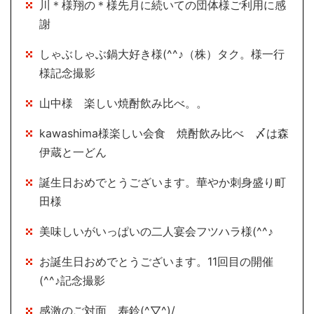
川＊様翔の＊様先月に続いての団体様ご利用に感
謝
しゃぶしゃぶ鍋大好き様(^^♪（株）タク。様一行
様記念撮影
山中様 楽しい焼酎飲み比べ。。
kawashima様楽しい会食 焼酎飲み比べ 〆は森
伊蔵と一どん
誕生日おめでとうございます。華やか刺身盛り町
田様
美味しいがいっぱいの二人宴会フツハラ様(^^♪
お誕生日おめでとうございます。11回目の開催
(^^♪記念撮影
感激のご対面 寿鈴(^▽^)/