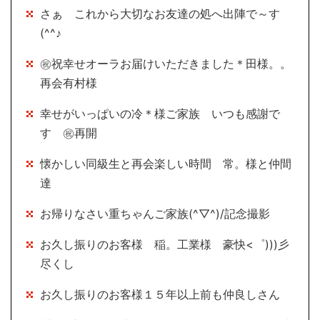
さぁ これから大切なお友達の処へ出陣で～す
(^^♪
㊗祝幸せオーラお届けいただきました＊田様。。
再会有村様
幸せがいっぱいの冷＊様ご家族 いつも感謝で
す ㊗再開
懐かしい同級生と再会楽しい時間 常。様と仲間
達
お帰りなさい重ちゃんご家族(^▽^)/記念撮影
お久し振りのお客様 稲。工業様 豪快<゜)))彡
尽くし
お久し振りのお客様１５年以上前も仲良しさん