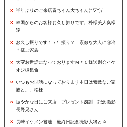
半年ぶりのご来店青ちゃん大ちゃん(^▽^)/
韓国からのお客様お久し振りです。朴様美人奥様
達
お久し振りです１７年振り？ 素敵な大人に㊗冷
＊様ご家族
大変お世話になっておりますＭ＊Ｃ様送別会イケ
オジ様集合
いつもお世話になっております本日は素敵なご家
族と。。松様
賑やかな日にご来店 プレゼント感謝 記念撮影
長野兄さん
長崎イケメン君達 最終日記念撮影大将と☺