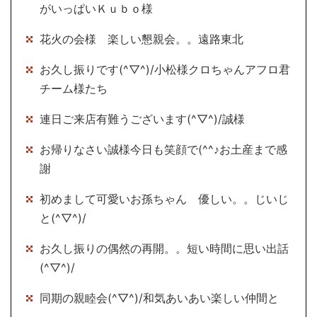
がいっぱいＫｕｂｏ様
花火の会様 楽しい懇親会。。遠路東北
お久し振りです(^▽^)/小松様クロちゃんアフロ君
チーム様たち
連日ご来店有難うございます(^▽^)/誠様
お帰りなさい誠様今日も笑顔で(^^♪お土産まで感
謝
初めまして可愛いお孫ちゃん 優しい。。じいじ
と(^▽^)/
お久し振りの偶然の再開。。短い時間に思い出話
(^▽^)/
同期の親睦会(^▽^)/和気あいあい楽しい仲間と