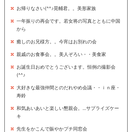
お帰りなさい(^^♪晃輔君。。美形家族
一年振りの再会です。若女将の写真とともに中国
から
癒しのお兄様方。。今宵はお別れの会
親戚のお食事会。。美人ぞろい・・美食家
お誕生日おめでとうございます。恒例の撮影会
(^^♪
大好きな最強仲間とのだれやめ会議・・ｉｎ座・
寿鈴
和気あいあいと楽しい懇親会。...サプライズケー
キ
先生をかこんで賑やかプチ同窓会