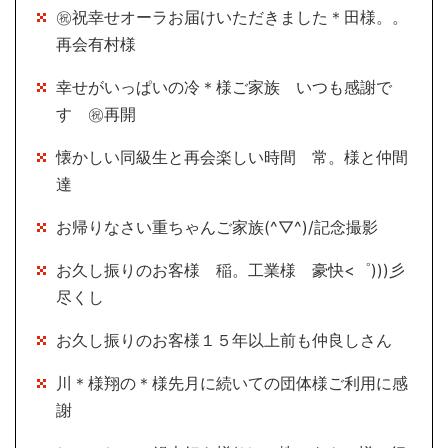
㊗祝幸せオーラお届けいただきました＊田様。。
再会有村様
幸せがいっぱいの冷＊様ご家族 いつも感謝で
す ㊗再開
懐かしい同級生と再会楽しい時間 常。様と仲間
達
お帰りなさい重ちゃんご家族(^▽^)/記念撮影
お久し振りのお客様 稲。工業様 豪快<゜)))彡
尽くし
お久し振りのお客様１５年以上前も仲良しさん
川＊様翔の＊様先月に続いての団体様ご利用に感
謝