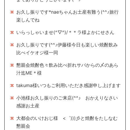
お久し振りです*naeちゃんお土産有難う(^^♪旅行
楽しんでね
いらっしゃいませ(^▽^)/＊＊ラ様よかにせさん
お久し振りです(^^♪伊藤様今日も楽しい焼酎飲み
比べイケオジ様一同
懇親会焼酎色々飲み比べ折れサバからの〆のあら
汁迄ME＊様
takuma様いつもご利用いただき感謝申し上げます
小池様お久し振りのご来店(^^♪ おかえりなさい
感謝お土産
大都会のいけおじ様 <゜)))彡と焼酎をたしなむ
懇親会