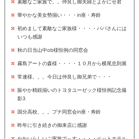
素敵なご家族で。。仲良し御夫婦とよかにせ君
華やかな美女勢揃い・・・in座・寿鈴
初めまして素敵なご家族様・・・・パパさんには
いつも感謝
秋の日当山中ob様恒例の同窓会
霧島アートの森様・・・・１０月から横尾忠則展
常連様。。。今日は仲良し御兄弟で・・・
賑やか精鋭揃いのトヨタユーゼック様恒例記念撮
影3
国分高校。。。プチ同窓会in座・寿鈴
昨年に引き続きの御来店に感謝
かわいらしいご家族で～す・・・・ペットホテル