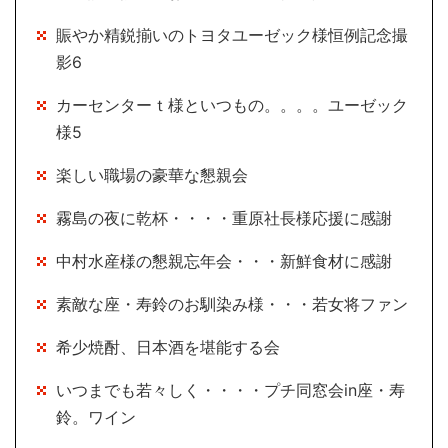
賑やか精鋭揃いのトヨタユーゼック様恒例記念撮
影6
カーセンターｔ様といつもの。。。。ユーゼック
様5
楽しい職場の豪華な懇親会
霧島の夜に乾杯・・・・重原社長様応援に感謝
中村水産様の懇親忘年会・・・新鮮食材に感謝
素敵な座・寿鈴のお馴染み様・・・若女将ファン
希少焼酎、日本酒を堪能する会
いつまでも若々しく・・・・プチ同窓会in座・寿
鈴。ワイン