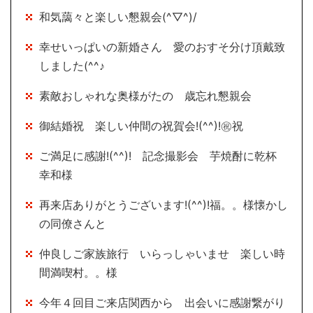
和気藹々と楽しい懇親会(^▽^)/
幸せいっぱいの新婚さん 愛のおすそ分け頂戴致
しました(^^♪
素敵おしゃれな奥様がたの 歳忘れ懇親会
御結婚祝 楽しい仲間の祝賀会!(^^)!㊗祝
ご満足に感謝!(^^)! 記念撮影会 芋焼酎に乾杯
幸和様
再来店ありがとうございます!(^^)!福。。様懐かし
の同僚さんと
仲良しご家族旅行 いらっしゃいませ 楽しい時
間満喫村。。様
今年４回目ご来店関西から 出会いに感謝繋がり