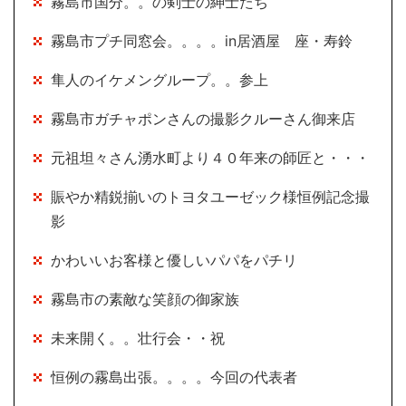
霧島市国分。。の剣士の紳士たち
霧島市プチ同窓会。。。。in居酒屋 座・寿鈴
隼人のイケメングループ。。参上
霧島市ガチャポンさんの撮影クルーさん御来店
元祖坦々さん湧水町より４０年来の師匠と・・・
賑やか精鋭揃いのトヨタユーゼック様恒例記念撮
影
かわいいお客様と優しいパパをパチリ
霧島市の素敵な笑顔の御家族
未来開く。。壮行会・・祝
恒例の霧島出張。。。。今回の代表者