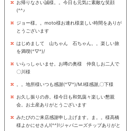
お帰りなさい誠様。。今日も元気に素敵な笑顔
(^^♪
ジョー様。。moto様お連れ様楽しい時間をありが
とうございます
はじめまして 山ちゃん 石ちゃん。。楽しい旅
を満喫(^▽^)/
いらっしゃいませ。お噂の奥様 仲良しお二人で
〇川様
。。地所様いつも感謝(^▽^)/M.I様感謝,〇下様
お久し振りの赤。様今日も和気藹々楽しい懇親
会。お土産ありがとうございます
みたびのご来店感謝申し上げます。ま。。様高橋
様よかにせさん!(^^)!ジャパニーズチップありがと