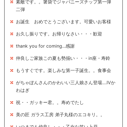
素敵です。。箸袋でジャパニーズチップ第一弾
二弾
お誕生 おめでとうございます。可愛いお客様
お久し振りです。お帰りなさい・・・歓迎
thank you for coming...感謝
仲良しご家族この夏も勢揃い・・・in座・寿鈴
もうすぐです。楽しみな第一子誕生。。食事会
がちゃぽんさんのかわいい三人娘さん登場....Ⅳか
わはぎ
祝・・ガッキー君。。寿めでたし
美の匠 ガラス工房 弟子丸様のエコキリ。。
いつまでも仲良し・・・乙女な笑い上戸