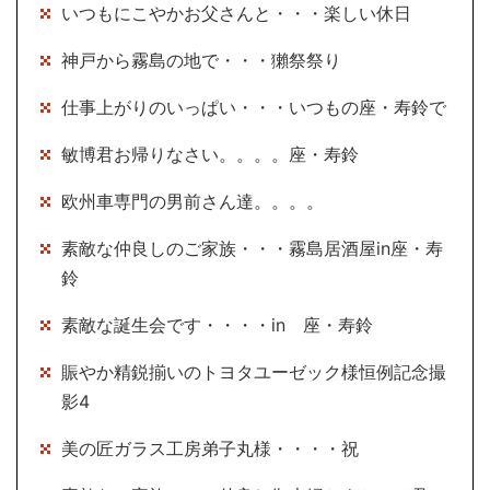
いつもにこやかお父さんと・・・楽しい休日
神戸から霧島の地で・・・獺祭祭り
仕事上がりのいっぱい・・・いつもの座・寿鈴で
敏博君お帰りなさい。。。。座・寿鈴
欧州車専門の男前さん達。。。。
素敵な仲良しのご家族・・・霧島居酒屋in座・寿
鈴
素敵な誕生会です・・・・in 座・寿鈴
賑やか精鋭揃いのトヨタユーゼック様恒例記念撮
影4
美の匠ガラス工房弟子丸様・・・・祝