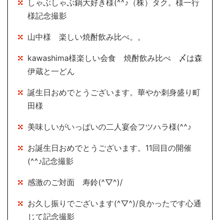
しゃぶしゃぶ鍋大好き様(^^♪（株）タク。様一行
様記念撮影
山中様 楽しい焼酎飲み比べ。。
kawashima様楽しい会食 焼酎飲み比べ 〆は森
伊蔵と一どん
誕生日おめでとうございます。華やか刺身盛り町
田様
美味しいがいっぱいの二人宴会フツハラ様(^^♪
お誕生日おめでとうございます。11回目の開催
(^^♪記念撮影
感激のご対面 寿鈴(^▽^)/
お久し振りでございます(^▽^)/良かったです心通
じて記念撮影