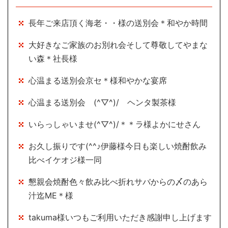
長年ご来店頂く海老・・様の送別会＊和やか時間
大好きなご家族のお別れ会そして尊敬してやまな
い森＊社長様
心温まる送別会京セ＊様和やかな宴席
心温まる送別会 (^▽^)/ ヘンタ製茶様
いらっしゃいませ(^▽^)/＊＊ラ様よかにせさん
お久し振りです(^^♪伊藤様今日も楽しい焼酎飲み
比べイケオジ様一同
懇親会焼酎色々飲み比べ折れサバからの〆のあら
汁迄ME＊様
takuma様いつもご利用いただき感謝申し上げます