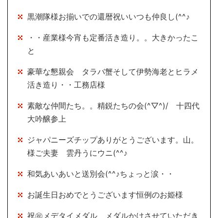
黒潮隊様お揃いでの還暦祝いいつも仲良し(^^♪
・・産業様今宵も定番活き造り。。大きかったこ
と
豪華な懇親会 タラバ蟹そして伊勢海老とヒラメ
活き造り・・工務店様
素敵な仲間たち。。精鋭たちの会(^▽^)/ 十四代
大吟醸参上
ジャパニーズチップありがとうございます。山。
様ご夫妻 雲丹うにウニ(^^♪
和気あいあいと送別会(^^♪ちょっと涙・・
お誕生日おめでとうございます恒例のお姫様
祝㊗メデタイメダル メダルかけさせていただき