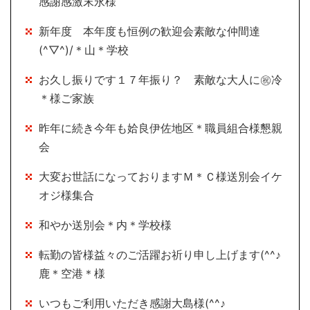
感謝感激末永様
新年度 本年度も恒例の歓迎会素敵な仲間達
(^▽^)/＊山＊学校
お久し振りです１７年振り？ 素敵な大人に㊗冷
＊様ご家族
昨年に続き今年も姶良伊佐地区＊職員組合様懇親
会
大変お世話になっておりますＭ＊Ｃ様送別会イケ
オジ様集合
和やか送別会＊内＊学校様
転勤の皆様益々のご活躍お祈り申し上げます(^^♪
鹿＊空港＊様
いつもご利用いただき感謝大島様(^^♪