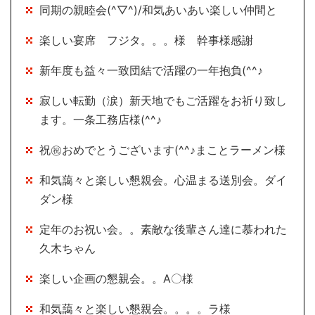
同期の親睦会(^▽^)/和気あいあい楽しい仲間と
楽しい宴席 フジタ。。。様 幹事様感謝
新年度も益々一致団結で活躍の一年抱負(^^♪
寂しい転勤（涙）新天地でもご活躍をお祈り致し
ます。一条工務店様(^^♪
祝㊗おめでとうございます(^^♪まことラーメン様
和気藹々と楽しい懇親会。心温まる送別会。ダイ
ダン様
定年のお祝い会。。素敵な後輩さん達に慕われた
久木ちゃん
楽しい企画の懇親会。。A〇様
和気藹々と楽しい懇親会。。。。ラ様