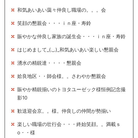
和気あいあい藹々仲良し職場の。。。会
笑顔の懇親会・・・ｉｎ座・寿鈴
賑やかな仲良し家族の誕生会・・・ｉｎ座・寿鈴
はじめまして_(._.)_和気あいあい楽しい懇親会
湧水の精鋭達・・・・懇親会
姶良地区・・師会様。。さわやか懇親会
賑やか精鋭揃いのトヨタユーゼック様恒例記念撮
影10
歓送迎会京。。様。仲良しの仲間が勢揃い
楽しい職場の壮行会・・・終始笑顔。。満載ｓ
o・・様