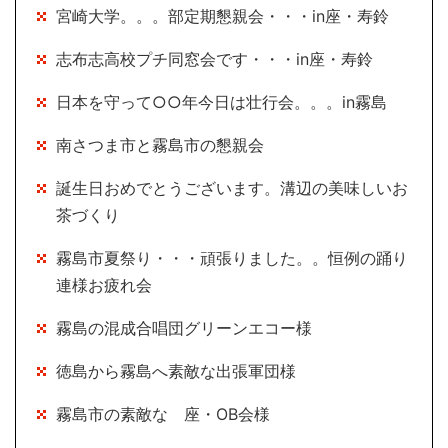
宮崎大学。。。部定期懇親会・・・in座・寿鈴
志布志高校プチ同窓会です・・・in座・寿鈴
日本を守って○○年今日は壮行会。。。in霧島
南さつま市と霧島市の懇親会
誕生日おめでとうございます。溝辺の美味しいお
茶づくり
霧島市夏祭り・・・頑張りました。。恒例の踊り
連様お疲れ会
霧島の混成合唱団グリーンエコー様
徳島から霧島へ素敵な出張軍団様
霧島市の素敵な 座・OB会様