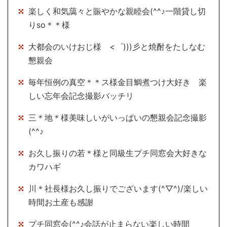
楽しく和気藹々と賑やかな親睦会(^^♪一階貸し切
りso＊＊様
大都会のいけおじ様 <゜)))彡と焼酎をたしなむ
懇親会
毎年恒例の真空＊＊ス様金目鯛煮つけ大好き 楽
しい忘年会記念撮影バッチリ
三＊地＊様美味しいがいっぱいの懇親会記念撮影
(^^♪
お久し振りの若＊様と同級生プチ同窓会大好きな
カワハギ
川＊社長様お久し振りでございます(^▽^)/楽しい
時間お土産も感謝
プチ同窓会(^^♪会話が止まらない楽しい時間