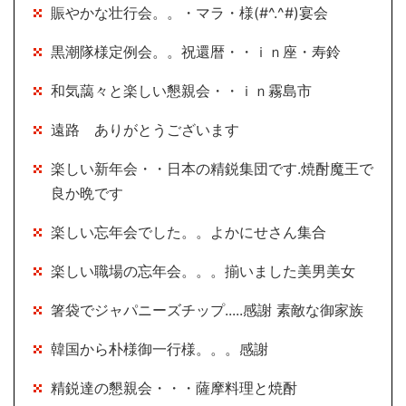
賑やかな壮行会。。・マラ・様(#^.^#)宴会
黒潮隊様定例会。。祝還暦・・ｉｎ座・寿鈴
和気藹々と楽しい懇親会・・ｉｎ霧島市
遠路 ありがとうございます
楽しい新年会・・日本の精鋭集団です.焼酎魔王で
良か晩です
楽しい忘年会でした。。よかにせさん集合
楽しい職場の忘年会。。。揃いました美男美女
箸袋でジャパニーズチップ.....感謝 素敵な御家族
韓国から朴様御一行様。。。感謝
精鋭達の懇親会・・・薩摩料理と焼酎