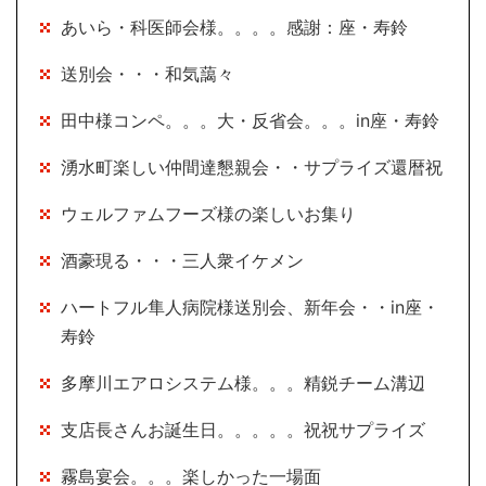
あいら・科医師会様。。。。感謝：座・寿鈴
送別会・・・和気藹々
田中様コンペ。。。大・反省会。。。in座・寿鈴
湧水町楽しい仲間達懇親会・・サプライズ還暦祝
ウェルファムフーズ様の楽しいお集り
酒豪現る・・・三人衆イケメン
ハートフル隼人病院様送別会、新年会・・in座・
寿鈴
多摩川エアロシステム様。。。精鋭チーム溝辺
支店長さんお誕生日。。。。。祝祝サプライズ
霧島宴会。。。楽しかった一場面