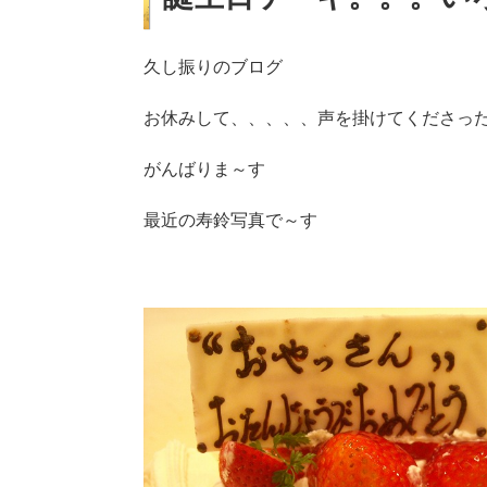
久し振りのブログ
お休みして、、、、、声を掛けてくださっ
がんばりま～す
最近の寿鈴写真で～す