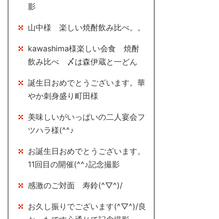
影
山中様 楽しい焼酎飲み比べ。。
kawashima様楽しい会食 焼酎
飲み比べ 〆は森伊蔵と一どん
誕生日おめでとうございます。華
やか刺身盛り町田様
美味しいがいっぱいの二人宴会フ
ツハラ様(^^♪
お誕生日おめでとうございます。
11回目の開催(^^♪記念撮影
感激のご対面 寿鈴(^▽^)/
お久し振りでございます(^▽^)/良