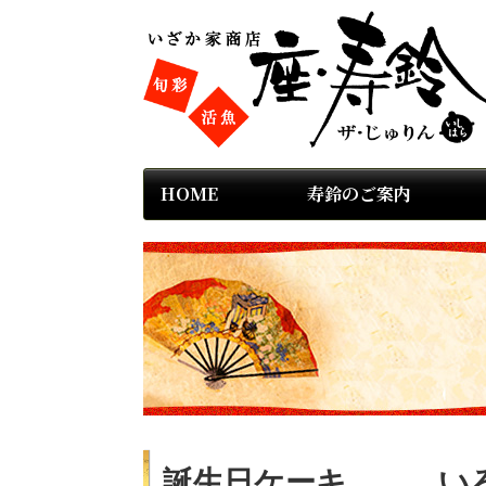
HOME
寿鈴のご案内
誕生日ケーキ。。。い