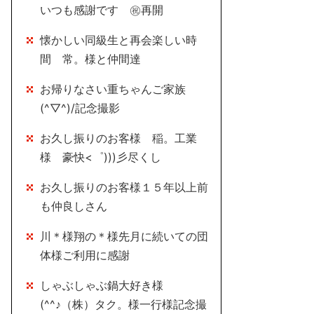
いつも感謝です ㊗再開
懐かしい同級生と再会楽しい時
間 常。様と仲間達
お帰りなさい重ちゃんご家族
(^▽^)/記念撮影
お久し振りのお客様 稲。工業
様 豪快<゜)))彡尽くし
お久し振りのお客様１５年以上前
も仲良しさん
川＊様翔の＊様先月に続いての団
体様ご利用に感謝
しゃぶしゃぶ鍋大好き様
(^^♪（株）タク。様一行様記念撮