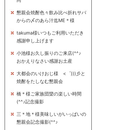
同
懇親会焼酎色々飲み比べ折れサバ
からの〆のあら汁迄ME＊様
takuma様いつもご利用いただき
感謝申し上げます
小池様お久し振りのご来店(^^♪
おかえりなさい感謝お土産
大都会のいけおじ様 <゜)))彡と
焼酎をたしなむ懇親会
橋＊様ご家族団欒の楽しい時間
(^^♪記念撮影
三＊地＊様美味しいがいっぱいの
懇親会記念撮影(^^♪