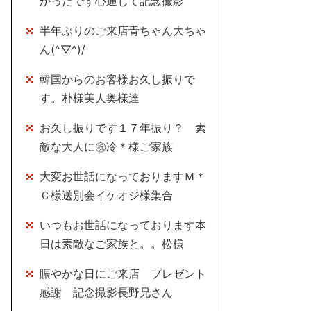
かったです心通じて記念撮影
半年ぶりのご来店青ちゃん大ちゃ
ん(^▽^)/
韓国からのお客様お久し振りで
す。朴様美人奥様達
お久し振りです１７年振り？ 素
敵な大人に㊗冷＊様ご家族
大変お世話になっておりますＭ＊
Ｃ様送別会イケオジ様集合
いつもお世話になっております本
日は素敵なご家族と。。松様
賑やかな日にご来店 プレゼント
感謝 記念撮影長野兄さん