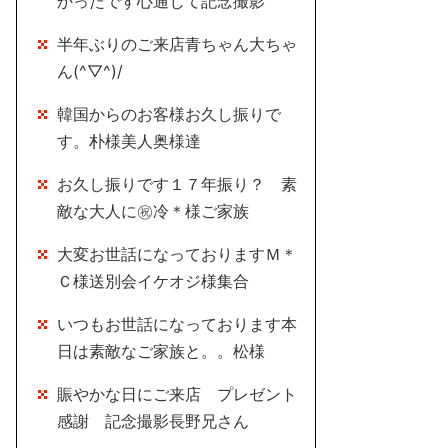
かったです心通じて記念撮影
半年ぶりのご来店青ちゃん大ちゃ
ん(^▽^)/
韓国からのお客様お久し振りで
す。朴様美人奥様達
お久し振りです１７年振り？ 素
敵な大人に㊗冷＊様ご家族
大変お世話になっておりますＭ＊
Ｃ様送別会イケオジ様集合
いつもお世話になっております本
日は素敵なご家族と。。松様
賑やかな日にご来店 プレゼント
感謝 記念撮影長野兄さん