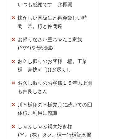
いつも感謝です ㊗再開
懐かしい同級生と再会楽しい時
間 常。様と仲間達
お帰りなさい重ちゃんご家族
(^▽^)/記念撮影
お久し振りのお客様 稲。工業
様 豪快<゜)))彡尽くし
お久し振りのお客様１５年以上前
も仲良しさん
川＊様翔の＊様先月に続いての団
体様ご利用に感謝
しゃぶしゃぶ鍋大好き様
(^^♪（株）タク。様一行様記念撮