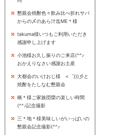
同
懇親会焼酎色々飲み比べ折れサバ
からの〆のあら汁迄ME＊様
takuma様いつもご利用いただき
感謝申し上げます
小池様お久し振りのご来店(^^♪
おかえりなさい感謝お土産
大都会のいけおじ様 <゜)))彡と
焼酎をたしなむ懇親会
橋＊様ご家族団欒の楽しい時間
(^^♪記念撮影
三＊地＊様美味しいがいっぱいの
懇親会記念撮影(^^♪