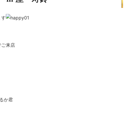
ます
でご来店
るか君