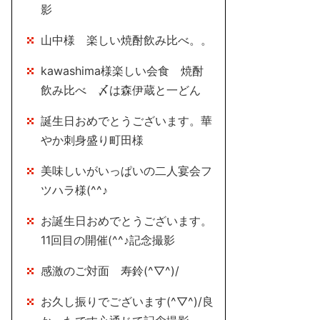
影
山中様 楽しい焼酎飲み比べ。。
kawashima様楽しい会食 焼酎
飲み比べ 〆は森伊蔵と一どん
誕生日おめでとうございます。華
やか刺身盛り町田様
美味しいがいっぱいの二人宴会フ
ツハラ様(^^♪
お誕生日おめでとうございます。
11回目の開催(^^♪記念撮影
感激のご対面 寿鈴(^▽^)/
お久し振りでございます(^▽^)/良