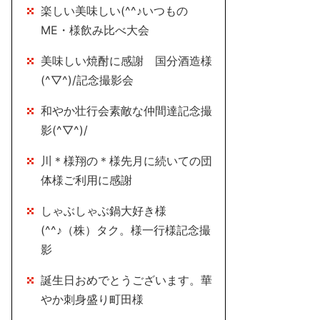
楽しい美味しい(^^♪いつもの
ME・様飲み比べ大会
美味しい焼酎に感謝 国分酒造様
(^▽^)/記念撮影会
和やか壮行会素敵な仲間達記念撮
影(^▽^)/
川＊様翔の＊様先月に続いての団
体様ご利用に感謝
しゃぶしゃぶ鍋大好き様
(^^♪（株）タク。様一行様記念撮
影
誕生日おめでとうございます。華
やか刺身盛り町田様