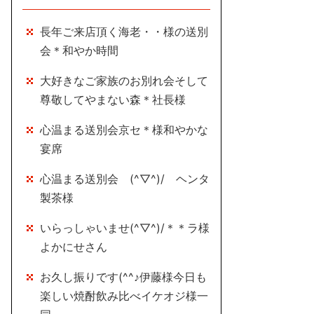
長年ご来店頂く海老・・様の送別
会＊和やか時間
大好きなご家族のお別れ会そして
尊敬してやまない森＊社長様
心温まる送別会京セ＊様和やかな
宴席
心温まる送別会 (^▽^)/ ヘンタ
製茶様
いらっしゃいませ(^▽^)/＊＊ラ様
よかにせさん
お久し振りです(^^♪伊藤様今日も
楽しい焼酎飲み比べイケオジ様一