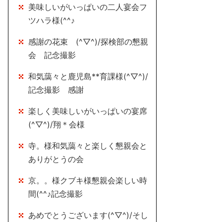
美味しいがいっぱいの二人宴会フ
ツハラ様(^^♪
感謝の花束 (^▽^)/探検部の懇親
会 記念撮影
和気藹々と鹿児島**育課様(^▽^)/
記念撮影 感謝
楽しく美味しいがいっぱいの宴席
(^▽^)/翔＊会様
寺。様和気藹々と楽しく懇親会と
ありがとうの会
京。。様クブキ様懇親会楽しい時
間(^^♪記念撮影
あめでとうございます(^▽^)/そし