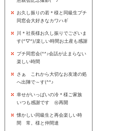
懇親会記念撮影(^^♪
お久し振りの若＊様と同級生プチ
同窓会大好きなカワハギ
川＊社長様お久し振りでございま
す(^▽^)/楽しい時間お土産も感謝
プチ同窓会(^^♪会話が止まらない
楽しい時間
さぁ これから大切なお友達の処
へ出陣で～す(^^♪
幸せがいっぱいの冷＊様ご家族
いつも感謝です ㊗再開
懐かしい同級生と再会楽しい時
間 常。様と仲間達