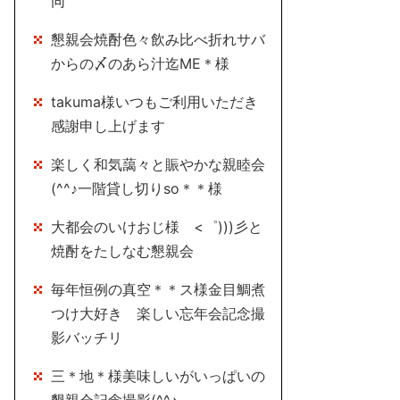
同
懇親会焼酎色々飲み比べ折れサバ
からの〆のあら汁迄ME＊様
takuma様いつもご利用いただき
感謝申し上げます
楽しく和気藹々と賑やかな親睦会
(^^♪一階貸し切りso＊＊様
大都会のいけおじ様 <゜)))彡と
焼酎をたしなむ懇親会
毎年恒例の真空＊＊ス様金目鯛煮
つけ大好き 楽しい忘年会記念撮
影バッチリ
三＊地＊様美味しいがいっぱいの