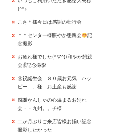
いつもご利用いただき感謝大島様
(^^♪
こさ＊様今日は感謝の壮行会
＊＊センター様賑やか懇親会
記
念撮影
お疲れ様でした(^▽^)/和やか懇親
会✌記念撮影
㊗祝誕生会 ８０歳お元気 ハッ
ピー。。様 お土産も感謝
感謝かんしゃの心温まるお別れ
会・・九州。。チ様
二か月ぶりご来店皆様お揃い記念
撮影したかった