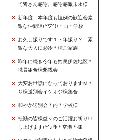
て皆さん感謝。感謝感激末永様
新年度 本年度も恒例の歓迎会素
敵な仲間達(^▽^)/＊山＊学校
お久し振りです１７年振り？ 素
敵な大人に㊗冷＊様ご家族
昨年に続き今年も姶良伊佐地区＊
職員組合様懇親会
大変お世話になっておりますＭ＊
Ｃ様送別会イケオジ様集合
和やか送別会＊内＊学校様
転勤の皆様益々のご活躍お祈り申
し上げます(^^♪鹿＊空港＊様