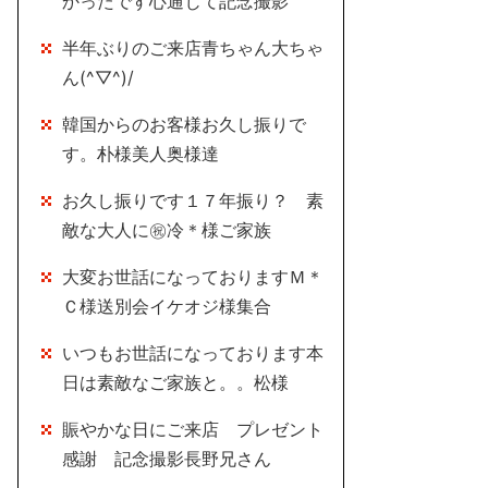
かったです心通じて記念撮影
半年ぶりのご来店青ちゃん大ちゃ
ん(^▽^)/
韓国からのお客様お久し振りで
す。朴様美人奥様達
お久し振りです１７年振り？ 素
敵な大人に㊗冷＊様ご家族
大変お世話になっておりますＭ＊
Ｃ様送別会イケオジ様集合
いつもお世話になっております本
日は素敵なご家族と。。松様
賑やかな日にご来店 プレゼント
感謝 記念撮影長野兄さん