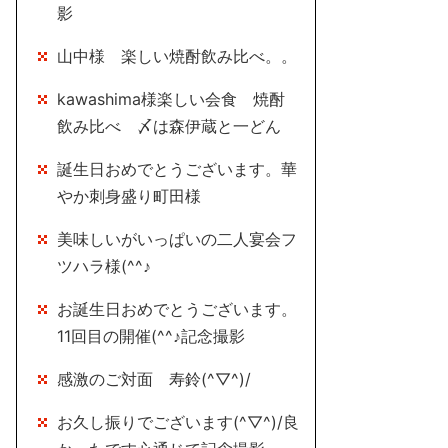
影
山中様 楽しい焼酎飲み比べ。。
kawashima様楽しい会食 焼酎
飲み比べ 〆は森伊蔵と一どん
誕生日おめでとうございます。華
やか刺身盛り町田様
美味しいがいっぱいの二人宴会フ
ツハラ様(^^♪
お誕生日おめでとうございます。
11回目の開催(^^♪記念撮影
感激のご対面 寿鈴(^▽^)/
お久し振りでございます(^▽^)/良