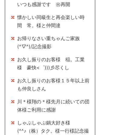
いつも感謝です ㊗再開
懐かしい同級生と再会楽しい時
間 常。様と仲間達
お帰りなさい重ちゃんご家族
(^▽^)/記念撮影
お久し振りのお客様 稲。工業
様 豪快<゜)))彡尽くし
お久し振りのお客様１５年以上前
も仲良しさん
川＊様翔の＊様先月に続いての団
体様ご利用に感謝
しゃぶしゃぶ鍋大好き様
(^^♪（株）タク。様一行様記念撮