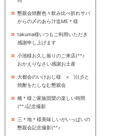
同
懇親会焼酎色々飲み比べ折れサバ
からの〆のあら汁迄ME＊様
takuma様いつもご利用いただき
感謝申し上げます
小池様お久し振りのご来店(^^♪
おかえりなさい感謝お土産
大都会のいけおじ様 <゜)))彡と
焼酎をたしなむ懇親会
橋＊様ご家族団欒の楽しい時間
(^^♪記念撮影
三＊地＊様美味しいがいっぱいの
懇親会記念撮影(^^♪