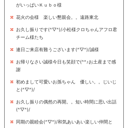
がいっぱいＫｕｂｏ様
花火の会様 楽しい懇親会。。遠路東北
お久し振りです(^▽^)/小松様クロちゃんアフロ君
チーム様たち
連日ご来店有難うございます(^▽^)/誠様
お帰りなさい誠様今日も笑顔で(^^♪お土産まで感
謝
初めまして可愛いお孫ちゃん 優しい。。じいじ
と(^▽^)/
お久し振りの偶然の再開。。短い時間に思い出話
(^▽^)/
同期の親睦会(^▽^)/和気あいあい楽しい仲間と