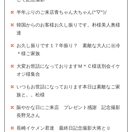
半年ぶりのご来店青ちゃん大ちゃん(^▽^)/
韓国からのお客様お久し振りです。朴様美人奥様
達
お久し振りです１７年振り？ 素敵な大人に㊗冷
＊様ご家族
大変お世話になっておりますＭ＊Ｃ様送別会イケ
オジ様集合
いつもお世話になっております本日は素敵なご家
族と。。松様
賑やかな日にご来店 プレゼント感謝 記念撮影
長野兄さん
長崎イケメン君達 最終日記念撮影大将と☺