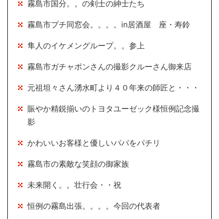
霧島市国分。。の剣士の紳士たち
霧島市プチ同窓会。。。。in居酒屋 座・寿鈴
隼人のイケメングループ。。参上
霧島市ガチャポンさんの撮影クルーさん御来店
元祖坦々さん湧水町より４０年来の師匠と・・・
賑やか精鋭揃いのトヨタユーゼック様恒例記念撮
影
かわいいお客様と優しいパパをパチリ
霧島市の素敵な笑顔の御家族
未来開く。。壮行会・・祝
恒例の霧島出張。。。。今回の代表者