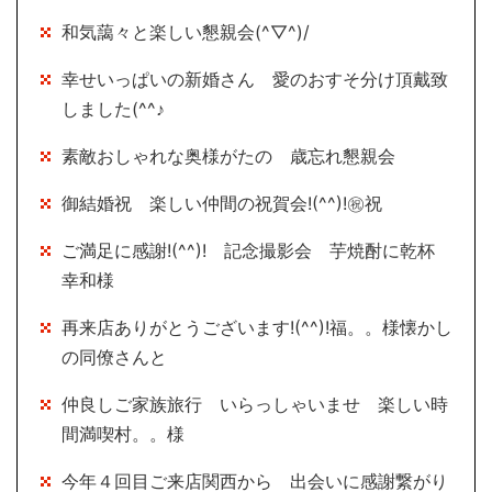
和気藹々と楽しい懇親会(^▽^)/
幸せいっぱいの新婚さん 愛のおすそ分け頂戴致
しました(^^♪
素敵おしゃれな奥様がたの 歳忘れ懇親会
御結婚祝 楽しい仲間の祝賀会!(^^)!㊗祝
ご満足に感謝!(^^)! 記念撮影会 芋焼酎に乾杯
幸和様
再来店ありがとうございます!(^^)!福。。様懐かし
の同僚さんと
仲良しご家族旅行 いらっしゃいませ 楽しい時
間満喫村。。様
今年４回目ご来店関西から 出会いに感謝繋がり