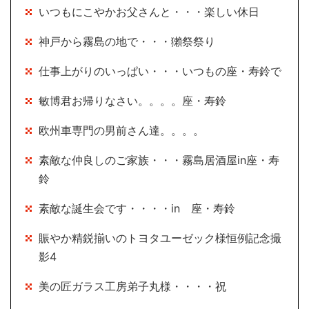
いつもにこやかお父さんと・・・楽しい休日
神戸から霧島の地で・・・獺祭祭り
仕事上がりのいっぱい・・・いつもの座・寿鈴で
敏博君お帰りなさい。。。。座・寿鈴
欧州車専門の男前さん達。。。。
素敵な仲良しのご家族・・・霧島居酒屋in座・寿
鈴
素敵な誕生会です・・・・in 座・寿鈴
賑やか精鋭揃いのトヨタユーゼック様恒例記念撮
影4
美の匠ガラス工房弟子丸様・・・・祝