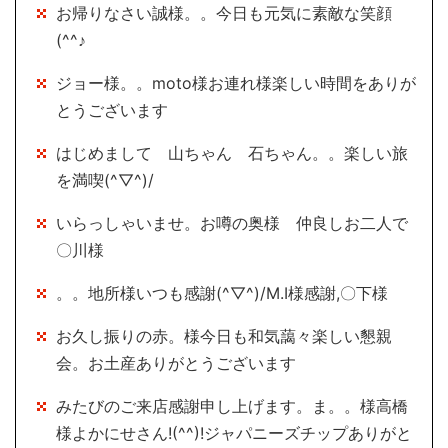
お帰りなさい誠様。。今日も元気に素敵な笑顔
(^^♪
ジョー様。。moto様お連れ様楽しい時間をありが
とうございます
はじめまして 山ちゃん 石ちゃん。。楽しい旅
を満喫(^▽^)/
いらっしゃいませ。お噂の奥様 仲良しお二人で
〇川様
。。地所様いつも感謝(^▽^)/M.I様感謝,〇下様
お久し振りの赤。様今日も和気藹々楽しい懇親
会。お土産ありがとうございます
みたびのご来店感謝申し上げます。ま。。様高橋
様よかにせさん!(^^)!ジャパニーズチップありがと