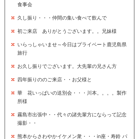
食事会
久し振り・・・仲間の集い食べて飲んで
初ご来店 ありがとうございます。。兄妹様
いらっしゃいませ～今日はプライベート鹿児島県
旅行
お久し振りでございます。大先輩の兄さん方
四年振りののご来店・・お父様と
華 花いっぱいの送別会・・・川本。。。。製作
所様
霧島市出張中・・代々の諸先輩方にならって記念
撮影・・
熊本からさわやかイケメン衆・・・in座・寿鈴 パ