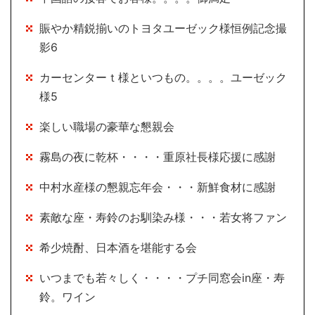
賑やか精鋭揃いのトヨタユーゼック様恒例記念撮
影6
カーセンターｔ様といつもの。。。。ユーゼック
様5
楽しい職場の豪華な懇親会
霧島の夜に乾杯・・・・重原社長様応援に感謝
中村水産様の懇親忘年会・・・新鮮食材に感謝
素敵な座・寿鈴のお馴染み様・・・若女将ファン
希少焼酎、日本酒を堪能する会
いつまでも若々しく・・・・プチ同窓会in座・寿
鈴。ワイン