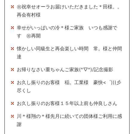
㊗祝幸せオーラお届けいただきました＊田様。。
再会有村様
幸せがいっぱいの冷＊様ご家族 いつも感謝で
す ㊗再開
懐かしい同級生と再会楽しい時間 常。様と仲間
達
お帰りなさい重ちゃんご家族(^▽^)/記念撮影
お久し振りのお客様 稲。工業様 豪快<゜)))彡
尽くし
お久し振りのお客様１５年以上前も仲良しさん
川＊様翔の＊様先月に続いての団体様ご利用に感
謝