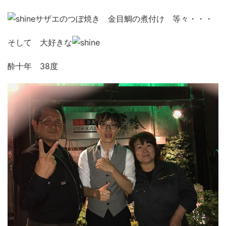
サザエのつぼ焼き 金目鯛の煮付け 等々・・・
そして 大好きな
酔十年 38度