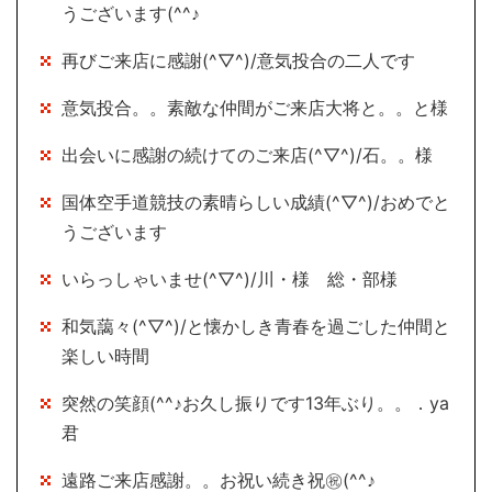
うございます(^^♪
再びご来店に感謝(^▽^)/意気投合の二人です
意気投合。。素敵な仲間がご来店大将と。。と様
出会いに感謝の続けてのご来店(^▽^)/石。。様
国体空手道競技の素晴らしい成績(^▽^)/おめでと
うございます
いらっしゃいませ(^▽^)/川・様 総・部様
和気藹々(^▽^)/と懐かしき青春を過ごした仲間と
楽しい時間
突然の笑顔(^^♪お久し振りです13年ぶり。。．ya
君
遠路ご来店感謝。。お祝い続き祝㊗(^^♪