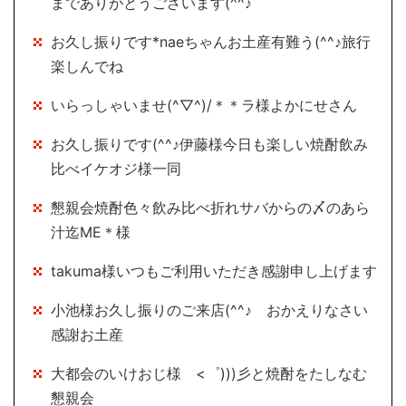
までありがとうございます(^^♪
お久し振りです*naeちゃんお土産有難う(^^♪旅行
楽しんでね
いらっしゃいませ(^▽^)/＊＊ラ様よかにせさん
お久し振りです(^^♪伊藤様今日も楽しい焼酎飲み
比べイケオジ様一同
懇親会焼酎色々飲み比べ折れサバからの〆のあら
汁迄ME＊様
takuma様いつもご利用いただき感謝申し上げます
小池様お久し振りのご来店(^^♪ おかえりなさい
感謝お土産
大都会のいけおじ様 <゜)))彡と焼酎をたしなむ
懇親会