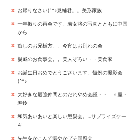
お帰りなさい(^^♪晃輔君。。美形家族
一年振りの再会です。若女将の写真とともに中国
から
癒しのお兄様方。。今宵はお別れの会
親戚のお食事会。。美人ぞろい・・美食家
お誕生日おめでとうございます。恒例の撮影会
(^^♪
大好きな最強仲間とのだれやめ会議・・ｉｎ座・
寿鈴
和気あいあいと楽しい懇親会。...サプライズケー
キ
先生をかこんで賑やかプチ同窓会