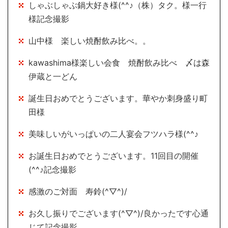
しゃぶしゃぶ鍋大好き様(^^♪（株）タク。様一行
様記念撮影
山中様 楽しい焼酎飲み比べ。。
kawashima様楽しい会食 焼酎飲み比べ 〆は森
伊蔵と一どん
誕生日おめでとうございます。華やか刺身盛り町
田様
美味しいがいっぱいの二人宴会フツハラ様(^^♪
お誕生日おめでとうございます。11回目の開催
(^^♪記念撮影
感激のご対面 寿鈴(^▽^)/
お久し振りでございます(^▽^)/良かったです心通
じて記念撮影