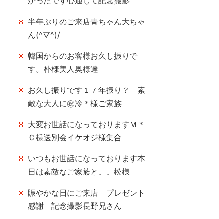
かったです心通じて記念撮影
半年ぶりのご来店青ちゃん大ちゃ
ん(^▽^)/
韓国からのお客様お久し振りで
す。朴様美人奥様達
お久し振りです１７年振り？ 素
敵な大人に㊗冷＊様ご家族
大変お世話になっておりますＭ＊
Ｃ様送別会イケオジ様集合
いつもお世話になっております本
日は素敵なご家族と。。松様
賑やかな日にご来店 プレゼント
感謝 記念撮影長野兄さん