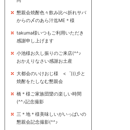
同
懇親会焼酎色々飲み比べ折れサバ
からの〆のあら汁迄ME＊様
takuma様いつもご利用いただき
感謝申し上げます
小池様お久し振りのご来店(^^♪
おかえりなさい感謝お土産
大都会のいけおじ様 <゜)))彡と
焼酎をたしなむ懇親会
橋＊様ご家族団欒の楽しい時間
(^^♪記念撮影
三＊地＊様美味しいがいっぱいの
懇親会記念撮影(^^♪