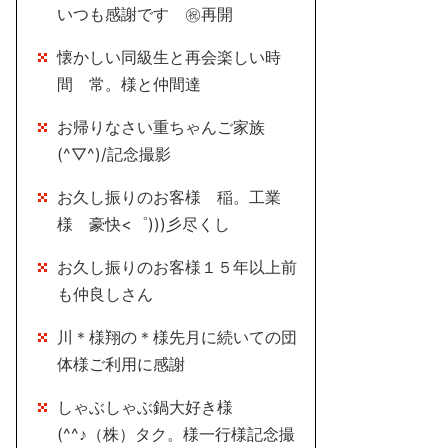
いつも感謝です ㊗再開
懐かしい同級生と再会楽しい時
間 常。様と仲間達
お帰りなさい重ちゃんご家族
(^▽^)/記念撮影
お久し振りのお客様 稲。工業
様 豪快<゜)))彡尽くし
お久し振りのお客様１５年以上前
も仲良しさん
川＊様翔の＊様先月に続いての団
体様ご利用に感謝
しゃぶしゃぶ鍋大好き様
(^^♪（株）タク。様一行様記念撮