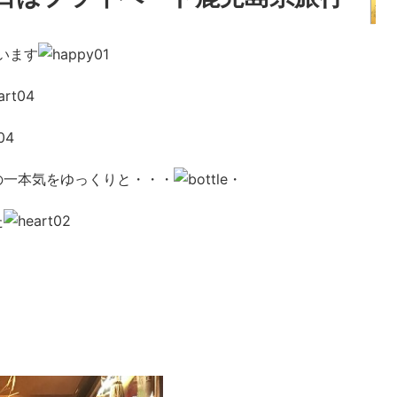
います
の一本気をゆっくりと・・・
・
た