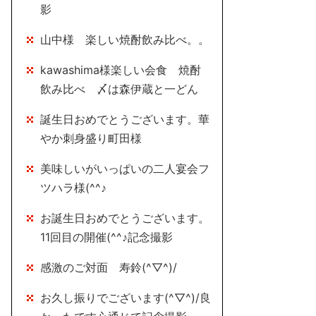
影
山中様 楽しい焼酎飲み比べ。。
kawashima様楽しい会食 焼酎
飲み比べ 〆は森伊蔵と一どん
誕生日おめでとうございます。華
やか刺身盛り町田様
美味しいがいっぱいの二人宴会フ
ツハラ様(^^♪
お誕生日おめでとうございます。
11回目の開催(^^♪記念撮影
感激のご対面 寿鈴(^▽^)/
お久し振りでございます(^▽^)/良