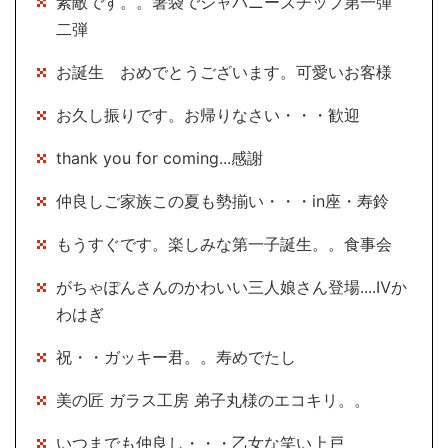
素敵です。。箸袋でジャパニーズチップ第一弾
二弾
お誕生 おめでとうございます。可愛いお客様
お久し振りです。お帰りなさい・・・歓迎
thank you for coming...感謝
仲良しご家族この夏も勢揃い・・・in座・寿鈴
もうすぐです。楽しみな第一子誕生。。食事会
がちゃぽんさんのかわいい三人娘さん登場....Ⅳか
わはぎ
祝・・ガッキー君。。寿めでたし
美の匠 ガラス工房 弟子丸様のエコキリ。。
いつまでも仲良し・・・乙女な笑い上戸