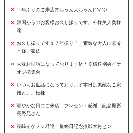
半年ぶりのご来店青ちゃん大ちゃん(^▽^)/
韓国からのお客様お久し振りです。朴様美人奥様
達
お久し振りです１７年振り？ 素敵な大人に㊗冷
＊様ご家族
大変お世話になっておりますＭ＊Ｃ様送別会イケ
オジ様集合
いつもお世話になっております本日は素敵なご家
族と。。松様
賑やかな日にご来店 プレゼント感謝 記念撮影
長野兄さん
長崎イケメン君達 最終日記念撮影大将と☺