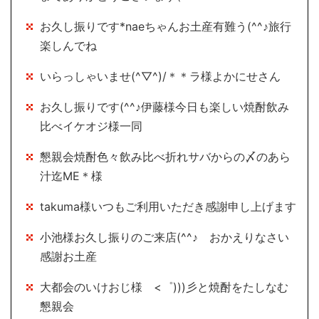
お久し振りです*naeちゃんお土産有難う(^^♪旅行
楽しんでね
いらっしゃいませ(^▽^)/＊＊ラ様よかにせさん
お久し振りです(^^♪伊藤様今日も楽しい焼酎飲み
比べイケオジ様一同
懇親会焼酎色々飲み比べ折れサバからの〆のあら
汁迄ME＊様
takuma様いつもご利用いただき感謝申し上げます
小池様お久し振りのご来店(^^♪ おかえりなさい
感謝お土産
大都会のいけおじ様 <゜)))彡と焼酎をたしなむ
懇親会