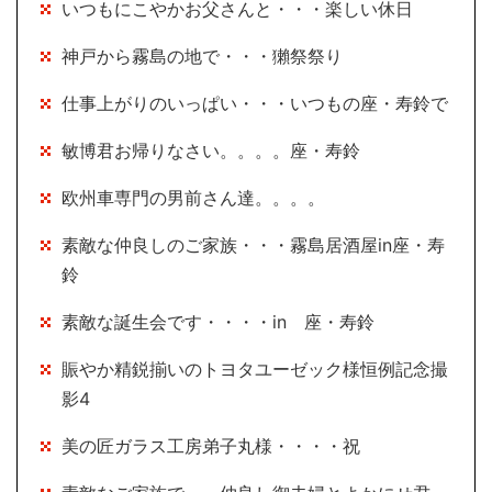
いつもにこやかお父さんと・・・楽しい休日
神戸から霧島の地で・・・獺祭祭り
仕事上がりのいっぱい・・・いつもの座・寿鈴で
敏博君お帰りなさい。。。。座・寿鈴
欧州車専門の男前さん達。。。。
素敵な仲良しのご家族・・・霧島居酒屋in座・寿
鈴
素敵な誕生会です・・・・in 座・寿鈴
賑やか精鋭揃いのトヨタユーゼック様恒例記念撮
影4
美の匠ガラス工房弟子丸様・・・・祝