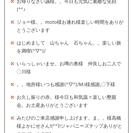
お帰りなさい誠様。。今日も元気に素敵な笑顔
(^^♪
ジョー様。。moto様お連れ様楽しい時間をありが
とうございます
はじめまして 山ちゃん 石ちゃん。。楽しい旅
を満喫(^▽^)/
いらっしゃいませ。お噂の奥様 仲良しお二人で
〇川様
。。地所様いつも感謝(^▽^)/M.I様感謝,〇下様
お久し振りの赤。様今日も和気藹々楽しい懇親
会。お土産ありがとうございます
みたびのご来店感謝申し上げます。ま。。様高橋
様よかにせさん!(^^)!ジャパニーズチップありがと