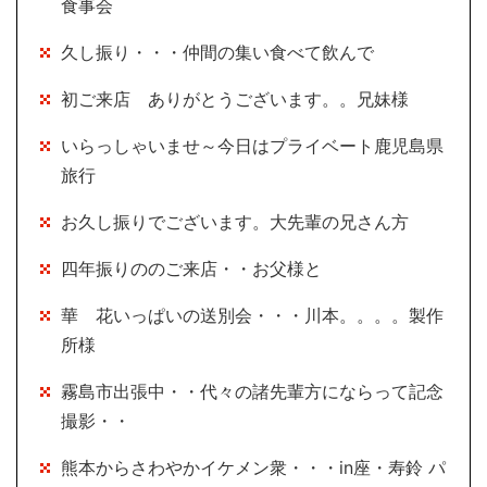
食事会
久し振り・・・仲間の集い食べて飲んで
初ご来店 ありがとうございます。。兄妹様
いらっしゃいませ～今日はプライベート鹿児島県
旅行
お久し振りでございます。大先輩の兄さん方
四年振りののご来店・・お父様と
華 花いっぱいの送別会・・・川本。。。。製作
所様
霧島市出張中・・代々の諸先輩方にならって記念
撮影・・
熊本からさわやかイケメン衆・・・in座・寿鈴 パ