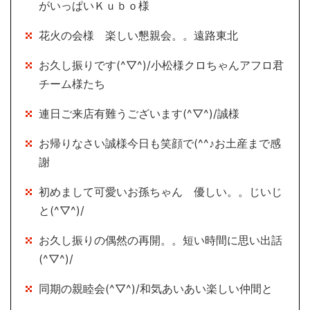
がいっぱいＫｕｂｏ様
花火の会様 楽しい懇親会。。遠路東北
お久し振りです(^▽^)/小松様クロちゃんアフロ君
チーム様たち
連日ご来店有難うございます(^▽^)/誠様
お帰りなさい誠様今日も笑顔で(^^♪お土産まで感
謝
初めまして可愛いお孫ちゃん 優しい。。じいじ
と(^▽^)/
お久し振りの偶然の再開。。短い時間に思い出話
(^▽^)/
同期の親睦会(^▽^)/和気あいあい楽しい仲間と