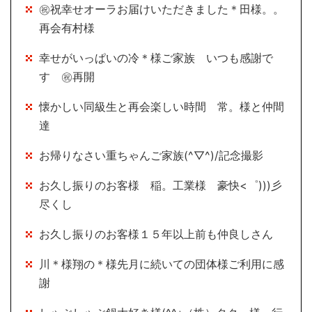
㊗祝幸せオーラお届けいただきました＊田様。。
再会有村様
幸せがいっぱいの冷＊様ご家族 いつも感謝で
す ㊗再開
懐かしい同級生と再会楽しい時間 常。様と仲間
達
お帰りなさい重ちゃんご家族(^▽^)/記念撮影
お久し振りのお客様 稲。工業様 豪快<゜)))彡
尽くし
お久し振りのお客様１５年以上前も仲良しさん
川＊様翔の＊様先月に続いての団体様ご利用に感
謝