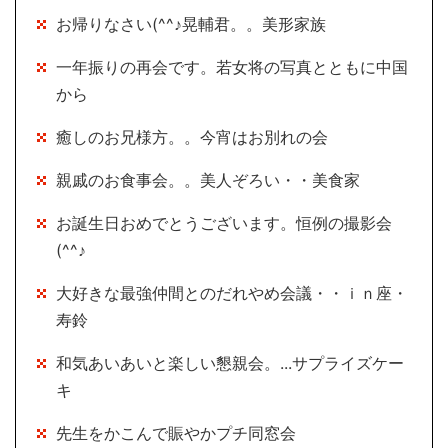
お帰りなさい(^^♪晃輔君。。美形家族
一年振りの再会です。若女将の写真とともに中国
から
癒しのお兄様方。。今宵はお別れの会
親戚のお食事会。。美人ぞろい・・美食家
お誕生日おめでとうございます。恒例の撮影会
(^^♪
大好きな最強仲間とのだれやめ会議・・ｉｎ座・
寿鈴
和気あいあいと楽しい懇親会。...サプライズケー
キ
先生をかこんで賑やかプチ同窓会