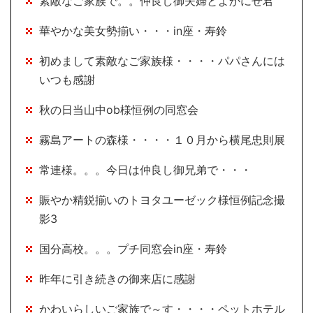
素敵なご家族で。。仲良し御夫婦とよかにせ君
華やかな美女勢揃い・・・in座・寿鈴
初めまして素敵なご家族様・・・・パパさんには
いつも感謝
秋の日当山中ob様恒例の同窓会
霧島アートの森様・・・・１０月から横尾忠則展
常連様。。。今日は仲良し御兄弟で・・・
賑やか精鋭揃いのトヨタユーゼック様恒例記念撮
影3
国分高校。。。プチ同窓会in座・寿鈴
昨年に引き続きの御来店に感謝
かわいらしいご家族で～す・・・・ペットホテル