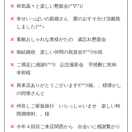
和気藹々と楽しい懇親会(^▽^)/
幸せいっぱいの新婚さん 愛のおすそ分け頂戴致
しました(^^♪
素敵おしゃれな奥様がたの 歳忘れ懇親会
御結婚祝 楽しい仲間の祝賀会!(^^)!㊗祝
ご満足に感謝!(^^)! 記念撮影会 芋焼酎に乾杯
幸和様
再来店ありがとうございます!(^^)!福。。様懐かし
の同僚さんと
仲良しご家族旅行 いらっしゃいませ 楽しい時
間満喫村。。様
今年４回目ご来店関西から 出会いに感謝繋がり