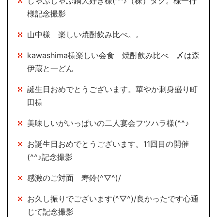
しゃぶしゃぶ鍋大好き様(^^♪（株）タク。様一行
様記念撮影
山中様 楽しい焼酎飲み比べ。。
kawashima様楽しい会食 焼酎飲み比べ 〆は森
伊蔵と一どん
誕生日おめでとうございます。華やか刺身盛り町
田様
美味しいがいっぱいの二人宴会フツハラ様(^^♪
お誕生日おめでとうございます。11回目の開催
(^^♪記念撮影
感激のご対面 寿鈴(^▽^)/
お久し振りでございます(^▽^)/良かったです心通
じて記念撮影