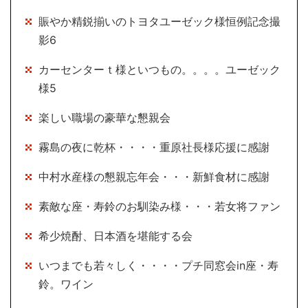
賑やか精鋭揃いのトヨタユーゼック様恒例記念撮
影6
カーセンターｔ様といつもの。。。。ユーゼック
様5
楽しい職場の豪華な懇親会
霧島の夜に乾杯・・・・重原社長様応援に感謝
中村水産様の懇親忘年会・・・新鮮食材に感謝
素敵な座・寿鈴のお馴染み様・・・若女将ファン
希少焼酎、日本酒を堪能する会
いつまでも若々しく・・・・プチ同窓会in座・寿
鈴。ワイン