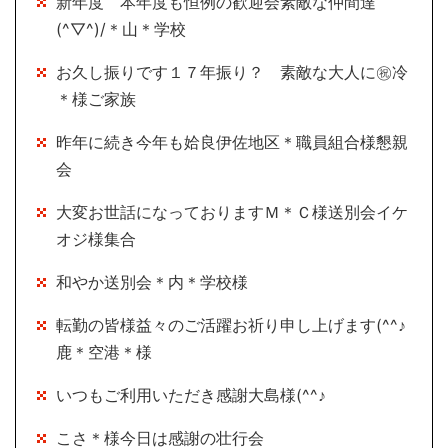
新年度 本年度も恒例の歓迎会素敵な仲間達
(^▽^)/＊山＊学校
お久し振りです１７年振り？ 素敵な大人に㊗冷
＊様ご家族
昨年に続き今年も姶良伊佐地区＊職員組合様懇親
会
大変お世話になっておりますＭ＊Ｃ様送別会イケ
オジ様集合
和やか送別会＊内＊学校様
転勤の皆様益々のご活躍お祈り申し上げます(^^♪
鹿＊空港＊様
いつもご利用いただき感謝大島様(^^♪
こさ＊様今日は感謝の壮行会