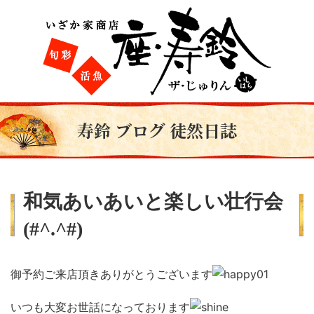
寿鈴 ブログ 徒然日誌
和気あいあいと楽しい壮行会
(#^.^#)
御予約ご来店頂きありがとうございます
いつも大変お世話になっております