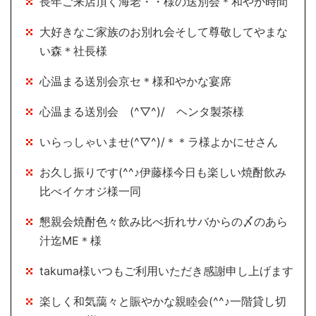
長年ご来店頂く海老・・様の送別会＊和やか時間
大好きなご家族のお別れ会そして尊敬してやまな
い森＊社長様
心温まる送別会京セ＊様和やかな宴席
心温まる送別会 (^▽^)/ ヘンタ製茶様
いらっしゃいませ(^▽^)/＊＊ラ様よかにせさん
お久し振りです(^^♪伊藤様今日も楽しい焼酎飲み
比べイケオジ様一同
懇親会焼酎色々飲み比べ折れサバからの〆のあら
汁迄ME＊様
takuma様いつもご利用いただき感謝申し上げます
楽しく和気藹々と賑やかな親睦会(^^♪一階貸し切