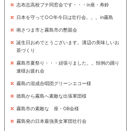
志布志高校プチ同窓会です・・・in座・寿鈴
日本を守って○○年今日は壮行会。。。in霧島
南さつま市と霧島市の懇親会
誕生日おめでとうございます。溝辺の美味しいお
茶づくり
霧島市夏祭り・・・頑張りました。。恒例の踊り
連様お疲れ会
霧島の混成合唱団グリーンエコー様
徳島から霧島へ素敵な出張軍団様
霧島市の素敵な 座・OB会様
霧島発の日本最強美女軍団壮行会