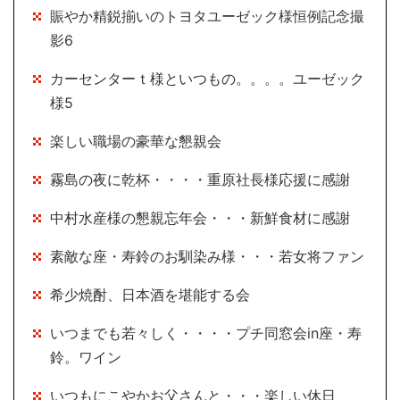
賑やか精鋭揃いのトヨタユーゼック様恒例記念撮
影6
カーセンターｔ様といつもの。。。。ユーゼック
様5
楽しい職場の豪華な懇親会
霧島の夜に乾杯・・・・重原社長様応援に感謝
中村水産様の懇親忘年会・・・新鮮食材に感謝
素敵な座・寿鈴のお馴染み様・・・若女将ファン
希少焼酎、日本酒を堪能する会
いつまでも若々しく・・・・プチ同窓会in座・寿
鈴。ワイン
いつもにこやかお父さんと・・・楽しい休日