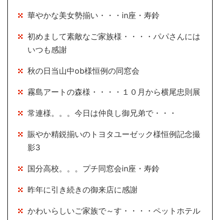
華やかな美女勢揃い・・・in座・寿鈴
初めまして素敵なご家族様・・・・パパさんには
いつも感謝
秋の日当山中ob様恒例の同窓会
霧島アートの森様・・・・１０月から横尾忠則展
常連様。。。今日は仲良し御兄弟で・・・
賑やか精鋭揃いのトヨタユーゼック様恒例記念撮
影3
国分高校。。。プチ同窓会in座・寿鈴
昨年に引き続きの御来店に感謝
かわいらしいご家族で～す・・・・ペットホテル