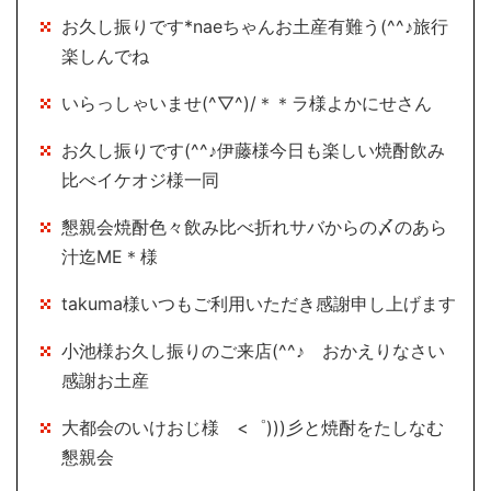
お久し振りです*naeちゃんお土産有難う(^^♪旅行
楽しんでね
いらっしゃいませ(^▽^)/＊＊ラ様よかにせさん
お久し振りです(^^♪伊藤様今日も楽しい焼酎飲み
比べイケオジ様一同
懇親会焼酎色々飲み比べ折れサバからの〆のあら
汁迄ME＊様
takuma様いつもご利用いただき感謝申し上げます
小池様お久し振りのご来店(^^♪ おかえりなさい
感謝お土産
大都会のいけおじ様 <゜)))彡と焼酎をたしなむ
懇親会