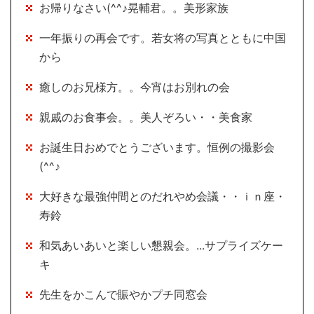
お帰りなさい(^^♪晃輔君。。美形家族
一年振りの再会です。若女将の写真とともに中国
から
癒しのお兄様方。。今宵はお別れの会
親戚のお食事会。。美人ぞろい・・美食家
お誕生日おめでとうございます。恒例の撮影会
(^^♪
大好きな最強仲間とのだれやめ会議・・ｉｎ座・
寿鈴
和気あいあいと楽しい懇親会。...サプライズケー
キ
先生をかこんで賑やかプチ同窓会