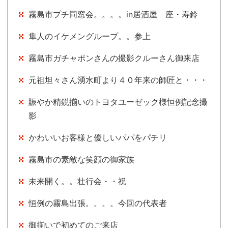
霧島市プチ同窓会。。。。in居酒屋 座・寿鈴
隼人のイケメングループ。。参上
霧島市ガチャポンさんの撮影クルーさん御来店
元祖坦々さん湧水町より４０年来の師匠と・・・
賑やか精鋭揃いのトヨタユーゼック様恒例記念撮
影
かわいいお客様と優しいパパをパチリ
霧島市の素敵な笑顔の御家族
未来開く。。壮行会・・祝
恒例の霧島出張。。。。今回の代表者
御揃いで初めてのご来店