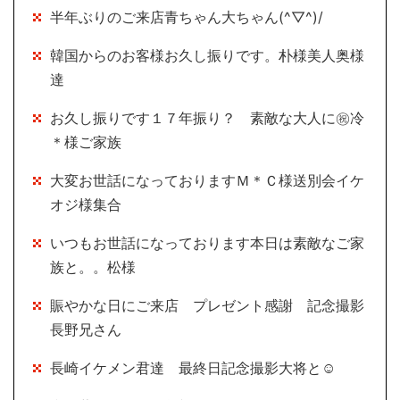
半年ぶりのご来店青ちゃん大ちゃん(^▽^)/
韓国からのお客様お久し振りです。朴様美人奥様
達
お久し振りです１７年振り？ 素敵な大人に㊗冷
＊様ご家族
大変お世話になっておりますＭ＊Ｃ様送別会イケ
オジ様集合
いつもお世話になっております本日は素敵なご家
族と。。松様
賑やかな日にご来店 プレゼント感謝 記念撮影
長野兄さん
長崎イケメン君達 最終日記念撮影大将と☺