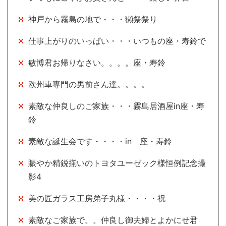
神戸から霧島の地で・・・獺祭祭り
仕事上がりのいっぱい・・・いつもの座・寿鈴で
敏博君お帰りなさい。。。。座・寿鈴
欧州車専門の男前さん達。。。。
素敵な仲良しのご家族・・・霧島居酒屋in座・寿
鈴
素敵な誕生会です・・・・in 座・寿鈴
賑やか精鋭揃いのトヨタユーゼック様恒例記念撮
影4
美の匠ガラス工房弟子丸様・・・・祝
素敵なご家族で。。仲良し御夫婦とよかにせ君