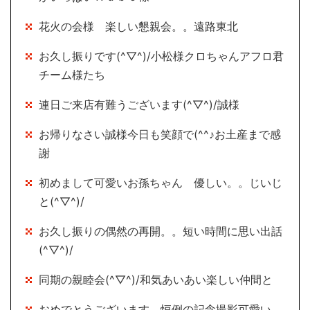
花火の会様 楽しい懇親会。。遠路東北
お久し振りです(^▽^)/小松様クロちゃんアフロ君
チーム様たち
連日ご来店有難うございます(^▽^)/誠様
お帰りなさい誠様今日も笑顔で(^^♪お土産まで感
謝
初めまして可愛いお孫ちゃん 優しい。。じいじ
と(^▽^)/
お久し振りの偶然の再開。。短い時間に思い出話
(^▽^)/
同期の親睦会(^▽^)/和気あいあい楽しい仲間と
おめでとうございます 恒例の記念撮影可愛い