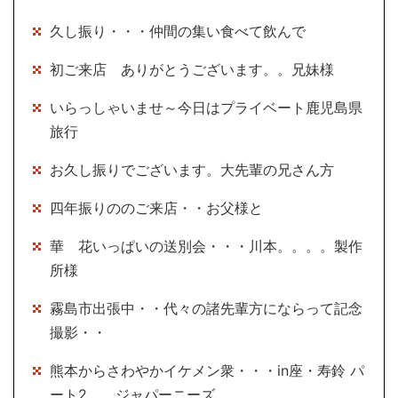
久し振り・・・仲間の集い食べて飲んで
初ご来店 ありがとうございます。。兄妹様
いらっしゃいませ～今日はプライベート鹿児島県
旅行
お久し振りでございます。大先輩の兄さん方
四年振りののご来店・・お父様と
華 花いっぱいの送別会・・・川本。。。。製作
所様
霧島市出張中・・代々の諸先輩方にならって記念
撮影・・
熊本からさわやかイケメン衆・・・in座・寿鈴 パ
ート2 ジャパーニーズ