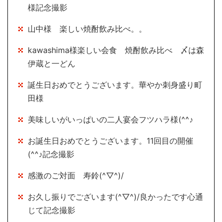
様記念撮影
山中様 楽しい焼酎飲み比べ。。
kawashima様楽しい会食 焼酎飲み比べ 〆は森
伊蔵と一どん
誕生日おめでとうございます。華やか刺身盛り町
田様
美味しいがいっぱいの二人宴会フツハラ様(^^♪
お誕生日おめでとうございます。11回目の開催
(^^♪記念撮影
感激のご対面 寿鈴(^▽^)/
お久し振りでございます(^▽^)/良かったです心通
じて記念撮影