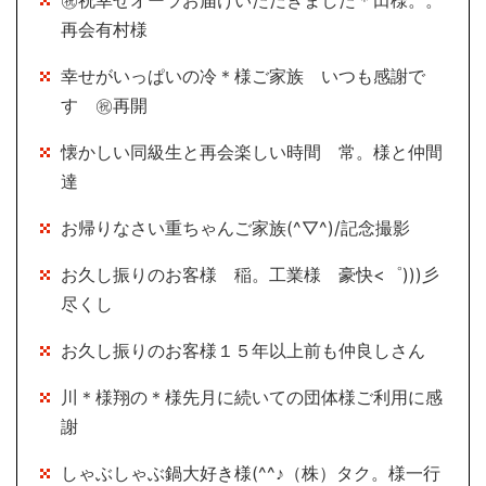
㊗祝幸せオーラお届けいただきました＊田様。。
再会有村様
幸せがいっぱいの冷＊様ご家族 いつも感謝で
す ㊗再開
懐かしい同級生と再会楽しい時間 常。様と仲間
達
お帰りなさい重ちゃんご家族(^▽^)/記念撮影
お久し振りのお客様 稲。工業様 豪快<゜)))彡
尽くし
お久し振りのお客様１５年以上前も仲良しさん
川＊様翔の＊様先月に続いての団体様ご利用に感
謝
しゃぶしゃぶ鍋大好き様(^^♪（株）タク。様一行