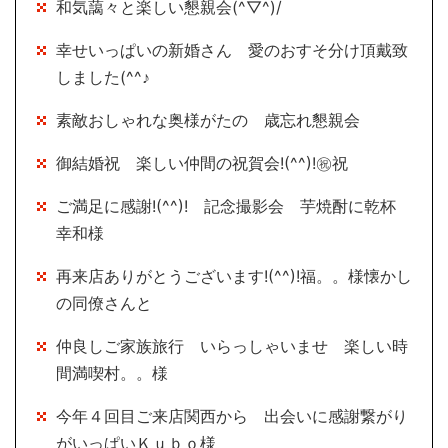
和気藹々と楽しい懇親会(^▽^)/
幸せいっぱいの新婚さん 愛のおすそ分け頂戴致
しました(^^♪
素敵おしゃれな奥様がたの 歳忘れ懇親会
御結婚祝 楽しい仲間の祝賀会!(^^)!㊗祝
ご満足に感謝!(^^)! 記念撮影会 芋焼酎に乾杯
幸和様
再来店ありがとうございます!(^^)!福。。様懐かし
の同僚さんと
仲良しご家族旅行 いらっしゃいませ 楽しい時
間満喫村。。様
今年４回目ご来店関西から 出会いに感謝繋がり
がいっぱいＫｕｂｏ様