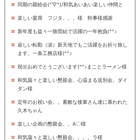
同期の親睦会(^▽^)/和気あいあい楽しい仲間と
楽しい宴席 フジタ。。。様 幹事様感謝
新年度も益々一致団結で活躍の一年抱負(^^♪
寂しい転勤（涙）新天地でもご活躍をお祈り致し
ます。一条工務店様(^^♪
祝㊗おめでとうございます(^^♪まことラーメン様
和気藹々と楽しい懇親会。心温まる送別会。ダイ
ダン様
定年のお祝い会。。素敵な後輩さん達に慕われた
久木ちゃん
楽しい企画の懇親会。。A〇様
和気藹々と楽しい懇親会。。。。ラ様