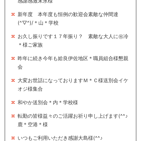
感謝感激末永様
新年度 本年度も恒例の歓迎会素敵な仲間達
(^▽^)/＊山＊学校
お久し振りです１７年振り？ 素敵な大人に㊗冷
＊様ご家族
昨年に続き今年も姶良伊佐地区＊職員組合様懇親
会
大変お世話になっておりますＭ＊Ｃ様送別会イケ
オジ様集合
和やか送別会＊内＊学校様
転勤の皆様益々のご活躍お祈り申し上げます(^^♪
鹿＊空港＊様
いつもご利用いただき感謝大島様(^^♪