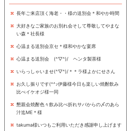
長年ご来店頂く海老・・様の送別会＊和やか時間
大好きなご家族のお別れ会そして尊敬してやまな
い森＊社長様
心温まる送別会京セ＊様和やかな宴席
心温まる送別会 (^▽^)/ ヘンタ製茶様
いらっしゃいませ(^▽^)/＊＊ラ様よかにせさん
お久し振りです(^^♪伊藤様今日も楽しい焼酎飲み
比べイケオジ様一同
懇親会焼酎色々飲み比べ折れサバからの〆のあら
汁迄ME＊様
takuma様いつもご利用いただき感謝申し上げます