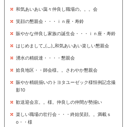
和気あいあい藹々仲良し職場の。。。会
笑顔の懇親会・・・ｉｎ座・寿鈴
賑やかな仲良し家族の誕生会・・・ｉｎ座・寿鈴
はじめまして_(._.)_和気あいあい楽しい懇親会
湧水の精鋭達・・・・懇親会
姶良地区・・師会様。。さわやか懇親会
賑やか精鋭揃いのトヨタユーゼック様恒例記念撮
影10
歓送迎会京。。様。仲良しの仲間が勢揃い
楽しい職場の壮行会・・・終始笑顔。。満載ｓ
o・・様