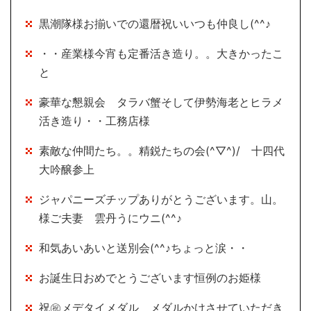
黒潮隊様お揃いでの還暦祝いいつも仲良し(^^♪
・・産業様今宵も定番活き造り。。大きかったこ
と
豪華な懇親会 タラバ蟹そして伊勢海老とヒラメ
活き造り・・工務店様
素敵な仲間たち。。精鋭たちの会(^▽^)/ 十四代
大吟醸参上
ジャパニーズチップありがとうございます。山。
様ご夫妻 雲丹うにウニ(^^♪
和気あいあいと送別会(^^♪ちょっと涙・・
お誕生日おめでとうございます恒例のお姫様
祝㊗メデタイメダル メダルかけさせていただき