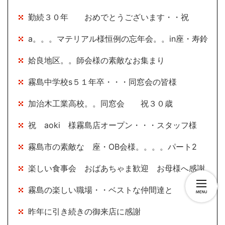
勤続３０年 おめでとうございます・・祝
a。。。マテリアル様恒例の忘年会。。in座・寿鈴
姶良地区。。師会様の素敵なお集まり
霧島中学校s５１年卒・・・同窓会の皆様
加治木工業高校。。同窓会 祝３０歳
祝 aoki 様霧島店オープン・・・スタッフ様
霧島市の素敵な 座・OB会様。。。。パート2
楽しい食事会 おばあちゃま歓迎 お母様へ感謝
霧島の楽しい職場・・ベストな仲間達と
昨年に引き続きの御来店に感謝