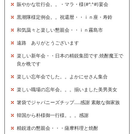
賑やかな壮行会。。・マラ・様(#^.^#)宴会
黒潮隊様定例会。。祝還暦・・ｉｎ座・寿鈴
和気藹々と楽しい懇親会・・ｉｎ霧島市
遠路 ありがとうございます
楽しい新年会・・日本の精鋭集団です.焼酎魔王で
良か晩です
楽しい忘年会でした。。よかにせさん集合
楽しい職場の忘年会。。。揃いました美男美女
箸袋でジャパニーズチップ.....感謝 素敵な御家族
韓国から朴様御一行様。。。感謝
精鋭達の懇親会・・・薩摩料理と焼酎