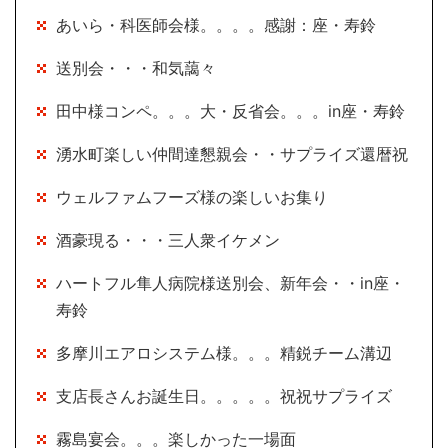
あいら・科医師会様。。。。感謝：座・寿鈴
送別会・・・和気藹々
田中様コンペ。。。大・反省会。。。in座・寿鈴
湧水町楽しい仲間達懇親会・・サプライズ還暦祝
ウェルファムフーズ様の楽しいお集り
酒豪現る・・・三人衆イケメン
ハートフル隼人病院様送別会、新年会・・in座・
寿鈴
多摩川エアロシステム様。。。精鋭チーム溝辺
支店長さんお誕生日。。。。。祝祝サプライズ
霧島宴会。。。楽しかった一場面