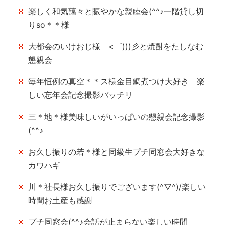
楽しく和気藹々と賑やかな親睦会(^^♪一階貸し切
りso＊＊様
大都会のいけおじ様 <゜)))彡と焼酎をたしなむ
懇親会
毎年恒例の真空＊＊ス様金目鯛煮つけ大好き 楽
しい忘年会記念撮影バッチリ
三＊地＊様美味しいがいっぱいの懇親会記念撮影
(^^♪
お久し振りの若＊様と同級生プチ同窓会大好きな
カワハギ
川＊社長様お久し振りでございます(^▽^)/楽しい
時間お土産も感謝
プチ同窓会(^^♪会話が止まらない楽しい時間