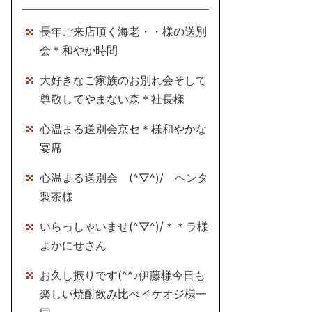
長年ご来店頂く海老・・様の送別
会＊和やか時間
大好きなご家族のお別れ会そして
尊敬してやまない森＊社長様
心温まる送別会京セ＊様和やかな
宴席
心温まる送別会 (^▽^)/ ヘンタ
製茶様
いらっしゃいませ(^▽^)/＊＊ラ様
よかにせさん
お久し振りです(^^♪伊藤様今日も
楽しい焼酎飲み比べイケオジ様一