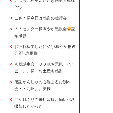
いつもご利用いただき感謝大島様
(^^♪
こさ＊様今日は感謝の壮行会
＊＊センター様賑やか懇親会
記
念撮影
お疲れ様でした(^▽^)/和やか懇親
会✌記念撮影
㊗祝誕生会 ８０歳お元気 ハッ
ピー。。様 お土産も感謝
感謝かんしゃの心温まるお別れ
会・・九州。。チ様
二か月ぶりご来店皆様お揃い記念
撮影したかった