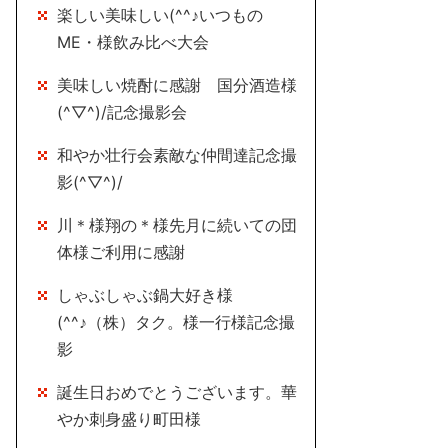
楽しい美味しい(^^♪いつもの
ME・様飲み比べ大会
美味しい焼酎に感謝 国分酒造様
(^▽^)/記念撮影会
和やか壮行会素敵な仲間達記念撮
影(^▽^)/
川＊様翔の＊様先月に続いての団
体様ご利用に感謝
しゃぶしゃぶ鍋大好き様
(^^♪（株）タク。様一行様記念撮
影
誕生日おめでとうございます。華
やか刺身盛り町田様