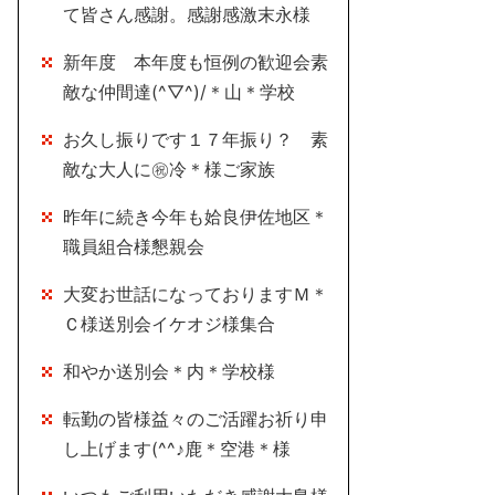
て皆さん感謝。感謝感激末永様
新年度 本年度も恒例の歓迎会素
敵な仲間達(^▽^)/＊山＊学校
お久し振りです１７年振り？ 素
敵な大人に㊗冷＊様ご家族
昨年に続き今年も姶良伊佐地区＊
職員組合様懇親会
大変お世話になっておりますＭ＊
Ｃ様送別会イケオジ様集合
和やか送別会＊内＊学校様
転勤の皆様益々のご活躍お祈り申
し上げます(^^♪鹿＊空港＊様