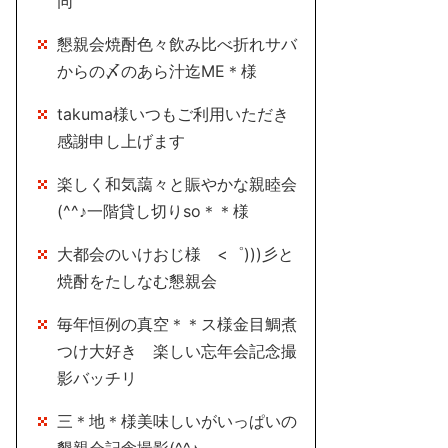
同
懇親会焼酎色々飲み比べ折れサバ
からの〆のあら汁迄ME＊様
takuma様いつもご利用いただき
感謝申し上げます
楽しく和気藹々と賑やかな親睦会
(^^♪一階貸し切りso＊＊様
大都会のいけおじ様 <゜)))彡と
焼酎をたしなむ懇親会
毎年恒例の真空＊＊ス様金目鯛煮
つけ大好き 楽しい忘年会記念撮
影バッチリ
三＊地＊様美味しいがいっぱいの