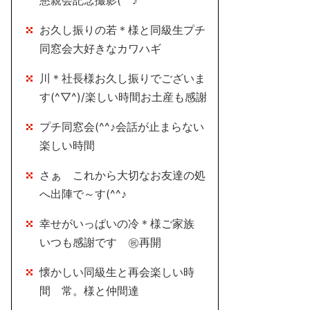
懇親会記念撮影(^^♪
お久し振りの若＊様と同級生プチ
同窓会大好きなカワハギ
川＊社長様お久し振りでございま
す(^▽^)/楽しい時間お土産も感謝
プチ同窓会(^^♪会話が止まらない
楽しい時間
さぁ これから大切なお友達の処
へ出陣で～す(^^♪
幸せがいっぱいの冷＊様ご家族
いつも感謝です ㊗再開
懐かしい同級生と再会楽しい時
間 常。様と仲間達