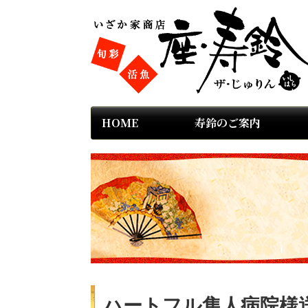
HOME
寿鈴のご案内
ハートフル隼人病院様送