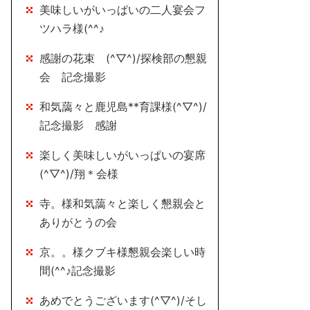
美味しいがいっぱいの二人宴会フ
ツハラ様(^^♪
感謝の花束 (^▽^)/探検部の懇親
会 記念撮影
和気藹々と鹿児島**育課様(^▽^)/
記念撮影 感謝
楽しく美味しいがいっぱいの宴席
(^▽^)/翔＊会様
寺。様和気藹々と楽しく懇親会と
ありがとうの会
京。。様クブキ様懇親会楽しい時
間(^^♪記念撮影
あめでとうございます(^▽^)/そし