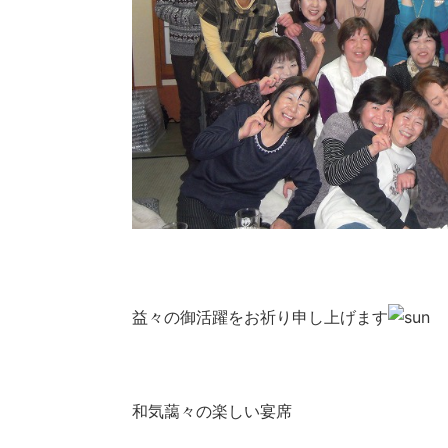
益々の御活躍をお祈り申し上げます
和気藹々の楽しい宴席