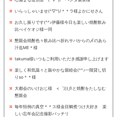
いらっしゃいませ(^▽^)/＊＊ラ様よかにせさん
お久し振りです(^^♪伊藤様今日も楽しい焼酎飲み
比べイケオジ様一同
懇親会焼酎色々飲み比べ折れサバからの〆のあら
汁迄ME＊様
takuma様いつもご利用いただき感謝申し上げます
楽しく和気藹々と賑やかな親睦会(^^♪一階貸し切
りso＊＊様
大都会のいけおじ様 <゜)))彡と焼酎をたしなむ
懇親会
毎年恒例の真空＊＊ス様金目鯛煮つけ大好き 楽
しい忘年会記念撮影バッチリ