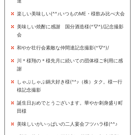
達
楽しい美味しい(^^♪いつものME・様飲み比べ大会
美味しい焼酎に感謝 国分酒造様(^▽^)/記念撮影
会
和やか壮行会素敵な仲間達記念撮影(^▽^)/
川＊様翔の＊様先月に続いての団体様ご利用に感
謝
しゃぶしゃぶ鍋大好き様(^^♪（株）タク。様一行
様記念撮影
誕生日おめでとうございます。華やか刺身盛り町
田様
美味しいがいっぱいの二人宴会フツハラ様(^^♪