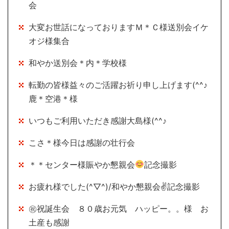
会
大変お世話になっておりますＭ＊Ｃ様送別会イケ
オジ様集合
和やか送別会＊内＊学校様
転勤の皆様益々のご活躍お祈り申し上げます(^^♪
鹿＊空港＊様
いつもご利用いただき感謝大島様(^^♪
こさ＊様今日は感謝の壮行会
＊＊センター様賑やか懇親会
記念撮影
お疲れ様でした(^▽^)/和やか懇親会✌記念撮影
㊗祝誕生会 ８０歳お元気 ハッピー。。様 お
土産も感謝