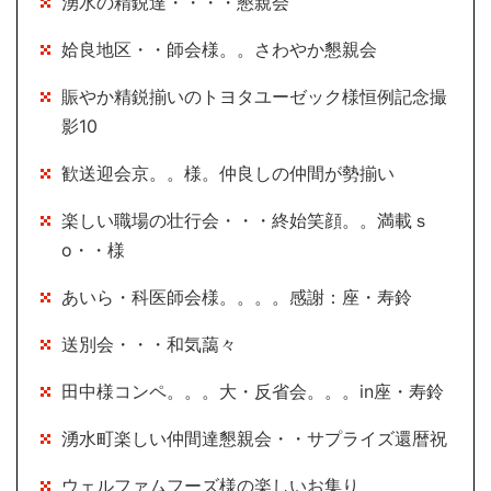
湧水の精鋭達・・・・懇親会
姶良地区・・師会様。。さわやか懇親会
賑やか精鋭揃いのトヨタユーゼック様恒例記念撮
影10
歓送迎会京。。様。仲良しの仲間が勢揃い
楽しい職場の壮行会・・・終始笑顔。。満載ｓ
o・・様
あいら・科医師会様。。。。感謝：座・寿鈴
送別会・・・和気藹々
田中様コンペ。。。大・反省会。。。in座・寿鈴
湧水町楽しい仲間達懇親会・・サプライズ還暦祝
ウェルファムフーズ様の楽しいお集り