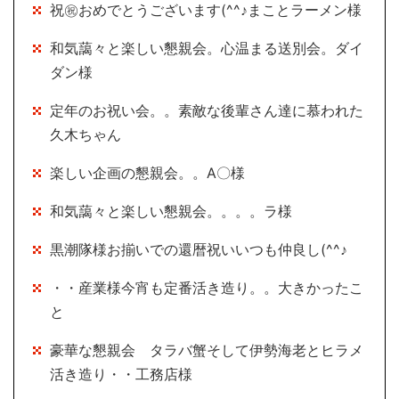
祝㊗おめでとうございます(^^♪まことラーメン様
和気藹々と楽しい懇親会。心温まる送別会。ダイ
ダン様
定年のお祝い会。。素敵な後輩さん達に慕われた
久木ちゃん
楽しい企画の懇親会。。A〇様
和気藹々と楽しい懇親会。。。。ラ様
黒潮隊様お揃いでの還暦祝いいつも仲良し(^^♪
・・産業様今宵も定番活き造り。。大きかったこ
と
豪華な懇親会 タラバ蟹そして伊勢海老とヒラメ
活き造り・・工務店様