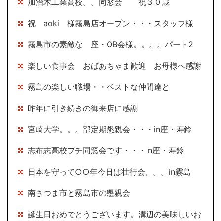
加治木工業高校。。同窓会 祝３０歳
祝 aoki 様霧島店オープン・・・スタッフ様
霧島市の素敵な 座・OB会様。。。。パート2
楽しい食事会 おばあちゃま歓迎 お母様へ感謝
霧島の楽しい職場・・ベストな仲間達と
昨年に引き続きの御来店に感謝
宮崎大学。。。部定期懇親会・・・in座・寿鈴
志布志高校プチ同窓会です・・・in座・寿鈴
日本を守って○○年今日は壮行会。。。in霧島
南さつま市と霧島市の懇親会
誕生日おめでとうございます。溝辺の美味しいお