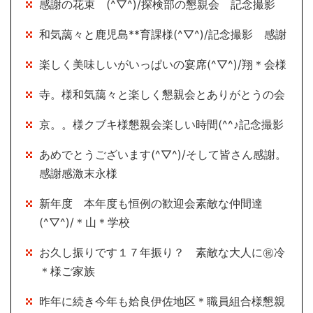
感謝の花束 (^▽^)/探検部の懇親会 記念撮影
和気藹々と鹿児島**育課様(^▽^)/記念撮影 感謝
楽しく美味しいがいっぱいの宴席(^▽^)/翔＊会様
寺。様和気藹々と楽しく懇親会とありがとうの会
京。。様クブキ様懇親会楽しい時間(^^♪記念撮影
あめでとうございます(^▽^)/そして皆さん感謝。
感謝感激末永様
新年度 本年度も恒例の歓迎会素敵な仲間達
(^▽^)/＊山＊学校
お久し振りです１７年振り？ 素敵な大人に㊗冷
＊様ご家族
昨年に続き今年も姶良伊佐地区＊職員組合様懇親