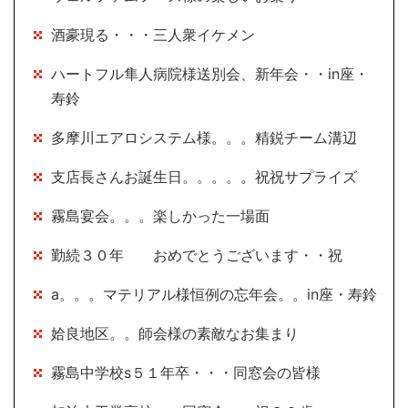
酒豪現る・・・三人衆イケメン
ハートフル隼人病院様送別会、新年会・・in座・
寿鈴
多摩川エアロシステム様。。。精鋭チーム溝辺
支店長さんお誕生日。。。。。祝祝サプライズ
霧島宴会。。。楽しかった一場面
勤続３０年 おめでとうございます・・祝
a。。。マテリアル様恒例の忘年会。。in座・寿鈴
姶良地区。。師会様の素敵なお集まり
霧島中学校s５１年卒・・・同窓会の皆様