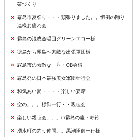
茶づくり
霧島市夏祭り・・・頑張りました。。恒例の踊り
連様お疲れ会
霧島の混成合唱団グリーンエコー様
徳島から霧島へ素敵な出張軍団様
霧島市の素敵な 座・OB会様
霧島発の日本最強美女軍団壮行会
和気あい愛・・・・楽しい宴席
空の。。。様御一行・・親睦会
楽しい親睦会。。。in霧島の座・寿鈴
湧水町の釣り仲間。。黒潮隊御一行様