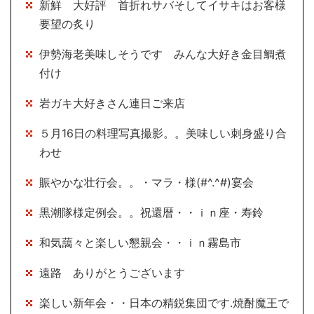
新鮮 大好評 首折れサバそしてイサキはお客様
要望の炙り
伊勢海老美味しそうです みんな大好き金目鯛煮
付け
岩ガキ大好きさん連日ご来店
５月16日の料理写真撮影。。美味しい刺身盛り合
わせ
賑やかな壮行会。。・マラ・様(#^.^#)宴会
黒潮隊様定例会。。祝還暦・・ｉｎ座・寿鈴
和気藹々と楽しい懇親会・・ｉｎ霧島市
遠路 ありがとうございます
楽しい新年会・・日本の精鋭集団です.焼酎魔王で