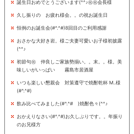
誕生日おめでとうございます(^^♪㊗㊗会長様
久し振りの お疲れ様会。。の祝お誕生日
恒例のお誕生会(#^.^#)8回目のご利用感謝
おさかな大好き岩。様ご夫妻可愛いお子様初披露
(^^♪
初節句㊗ 仲良しご家族勢揃い。。末。。様。美
味しいがいっぱい 霧島市居酒屋
いつも楽しい懇親会 対策遵守で焼酎乾杯 M..様
(#^.^#)
飲み比べてみました(#^.^# )焼酎色々(^^♪
おかえりなさい(#^.^#)お久しぶりです。。年振り
のお兄様方