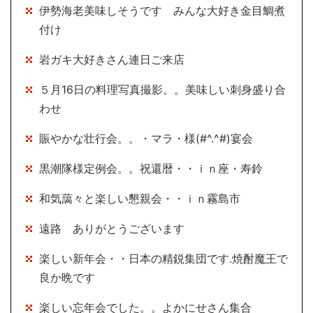
伊勢海老美味しそうです みんな大好き金目鯛煮
付け
岩ガキ大好きさん連日ご来店
５月16日の料理写真撮影。。美味しい刺身盛り合
わせ
賑やかな壮行会。。・マラ・様(#^.^#)宴会
黒潮隊様定例会。。祝還暦・・ｉｎ座・寿鈴
和気藹々と楽しい懇親会・・ｉｎ霧島市
遠路 ありがとうございます
楽しい新年会・・日本の精鋭集団です.焼酎魔王で
良か晩です
楽しい忘年会でした。。よかにせさん集合