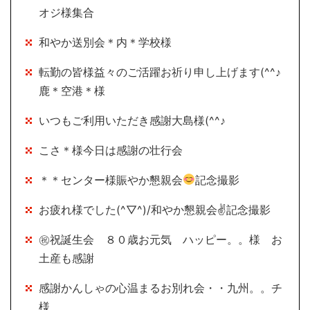
オジ様集合
和やか送別会＊内＊学校様
転勤の皆様益々のご活躍お祈り申し上げます(^^♪
鹿＊空港＊様
いつもご利用いただき感謝大島様(^^♪
こさ＊様今日は感謝の壮行会
＊＊センター様賑やか懇親会
記念撮影
お疲れ様でした(^▽^)/和やか懇親会✌記念撮影
㊗祝誕生会 ８０歳お元気 ハッピー。。様 お
土産も感謝
感謝かんしゃの心温まるお別れ会・・九州。。チ
様