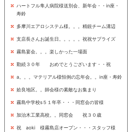
ハートフル隼人病院様送別会、新年会・・in座・
寿鈴
多摩川エアロシステム様。。。精鋭チーム溝辺
支店長さんお誕生日。。。。。祝祝サプライズ
霧島宴会。。。楽しかった一場面
勤続３０年 おめでとうございます・・祝
a。。。マテリアル様恒例の忘年会。。in座・寿鈴
姶良地区。。師会様の素敵なお集まり
霧島中学校s５１年卒・・・同窓会の皆様
加治木工業高校。。同窓会 祝３０歳
祝 aoki 様霧島店オープン・・・スタッフ様