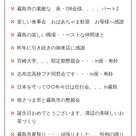
霧島市の素敵な 座・OB会様。。。。パート2
楽しい食事会 おばあちゃま歓迎 お母様へ感謝
霧島の楽しい職場・・ベストな仲間達と
昨年に引き続きの御来店に感謝
宮崎大学。。。部定期懇親会・・・in座・寿鈴
志布志高校プチ同窓会です・・・in座・寿鈴
日本を守って○○年今日は壮行会。。。in霧島
南さつま市と霧島市の懇親会
誕生日おめでとうございます。溝辺の美味しいお
茶づくり
霧島市夏祭り・・・頑張りました。。恒例の踊り