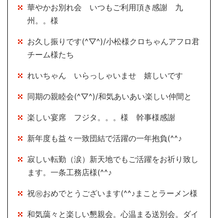
華やかお別れ会 いつもご利用頂き感謝 九
州。。様
お久し振りです(^▽^)/小松様クロちゃんアフロ君
チーム様たち
れいちゃん いらっしゃいませ 嬉しいです
同期の親睦会(^▽^)/和気あいあい楽しい仲間と
楽しい宴席 フジタ。。。様 幹事様感謝
新年度も益々一致団結で活躍の一年抱負(^^♪
寂しい転勤（涙）新天地でもご活躍をお祈り致し
ます。一条工務店様(^^♪
祝㊗おめでとうございます(^^♪まことラーメン様
和気藹々と楽しい懇親会。心温まる送別会。ダイ