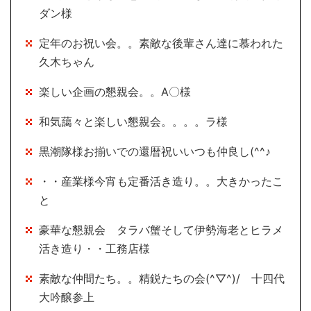
ダン様
定年のお祝い会。。素敵な後輩さん達に慕われた
久木ちゃん
楽しい企画の懇親会。。A〇様
和気藹々と楽しい懇親会。。。。ラ様
黒潮隊様お揃いでの還暦祝いいつも仲良し(^^♪
・・産業様今宵も定番活き造り。。大きかったこ
と
豪華な懇親会 タラバ蟹そして伊勢海老とヒラメ
活き造り・・工務店様
素敵な仲間たち。。精鋭たちの会(^▽^)/ 十四代
大吟醸参上