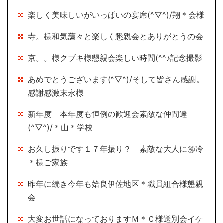
楽しく美味しいがいっぱいの宴席(^▽^)/翔＊会様
寺。様和気藹々と楽しく懇親会とありがとうの会
京。。様クブキ様懇親会楽しい時間(^^♪記念撮影
あめでとうございます(^▽^)/そして皆さん感謝。
感謝感激末永様
新年度 本年度も恒例の歓迎会素敵な仲間達
(^▽^)/＊山＊学校
お久し振りです１７年振り？ 素敵な大人に㊗冷
＊様ご家族
昨年に続き今年も姶良伊佐地区＊職員組合様懇親
会
大変お世話になっておりますＭ＊Ｃ様送別会イケ