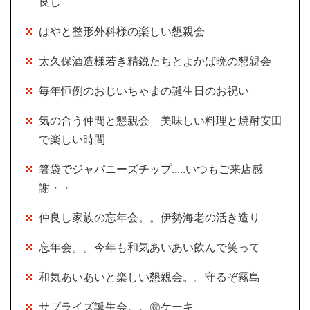
良し
はやと整形外科様の楽しい懇親会
太久保酒造様若き精鋭たちとよかば晩の懇親会
毎年恒例のおじいちゃまの誕生日のお祝い
気の合う仲間と懇親会 美味しい料理と焼酎安田
で楽しい時間
箸袋でジャパニーズチップ.....いつもご来店感
謝・・
仲良し家族の忘年会。。伊勢海老の活き造り
忘年会。。今年も和気あいあい飲んで笑って
和気あいあいと楽しい懇親会。。守るぞ霧島
サプライズ誕生会。。㊗ケーキ