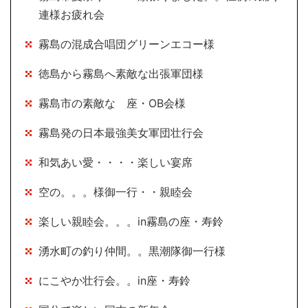
連様お疲れ会
霧島の混成合唱団グリーンエコー様
徳島から霧島へ素敵な出張軍団様
霧島市の素敵な 座・OB会様
霧島発の日本最強美女軍団壮行会
和気あい愛・・・・楽しい宴席
空の。。。様御一行・・親睦会
楽しい親睦会。。。in霧島の座・寿鈴
湧水町の釣り仲間。。黒潮隊御一行様
にこやか壮行会。。in座・寿鈴