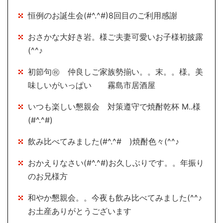
恒例のお誕生会(#^.^#)8回目のご利用感謝
おさかな大好き岩。様ご夫妻可愛いお子様初披露
(^^♪
初節句㊗ 仲良しご家族勢揃い。。末。。様。美
味しいがいっぱい 霧島市居酒屋
いつも楽しい懇親会 対策遵守で焼酎乾杯 M..様
(#^.^#)
飲み比べてみました(#^.^# )焼酎色々(^^♪
おかえりなさい(#^.^#)お久しぶりです。。年振り
のお兄様方
和やか懇親会。。今夜も飲み比べてみました(^^♪
お土産ありがとうございます