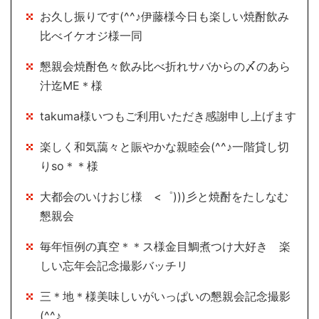
お久し振りです(^^♪伊藤様今日も楽しい焼酎飲み
比べイケオジ様一同
懇親会焼酎色々飲み比べ折れサバからの〆のあら
汁迄ME＊様
takuma様いつもご利用いただき感謝申し上げます
楽しく和気藹々と賑やかな親睦会(^^♪一階貸し切
りso＊＊様
大都会のいけおじ様 <゜)))彡と焼酎をたしなむ
懇親会
毎年恒例の真空＊＊ス様金目鯛煮つけ大好き 楽
しい忘年会記念撮影バッチリ
三＊地＊様美味しいがいっぱいの懇親会記念撮影
(^^♪