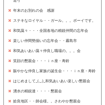
造り
年末のお別れの会 感謝
ステキなロイヤル・・ガール。。。ボーイです。
和気藹々・・・全国各地の精鋭仲間の忘年会
楽しい仲間勢揃いの忘年会・・霧島市
和気あいあい藹々仲良し職場の。。。会
笑顔の懇親会・・・ｉｎ座・寿鈴
賑やかな仲良し家族の誕生会・・・ｉｎ座・寿鈴
はじめまして_(._.)_和気あいあい楽しい懇親会
湧水の精鋭達・・・・懇親会
姶良地区・・師会様。。さわやか懇親会