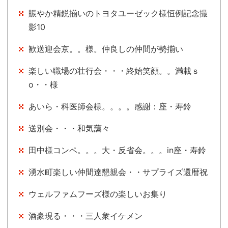
賑やか精鋭揃いのトヨタユーゼック様恒例記念撮
影10
歓送迎会京。。様。仲良しの仲間が勢揃い
楽しい職場の壮行会・・・終始笑顔。。満載ｓ
o・・様
あいら・科医師会様。。。。感謝：座・寿鈴
送別会・・・和気藹々
田中様コンペ。。。大・反省会。。。in座・寿鈴
湧水町楽しい仲間達懇親会・・サプライズ還暦祝
ウェルファムフーズ様の楽しいお集り
酒豪現る・・・三人衆イケメン