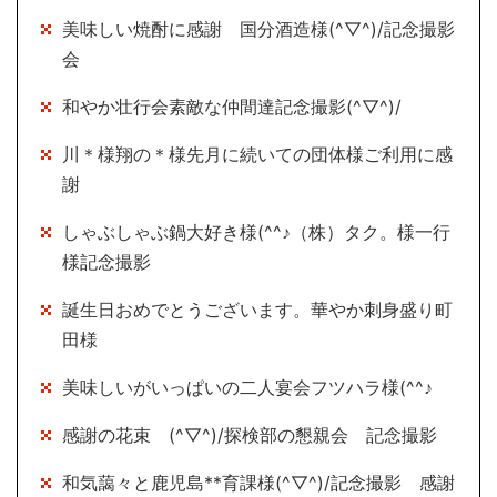
美味しい焼酎に感謝 国分酒造様(^▽^)/記念撮影
会
和やか壮行会素敵な仲間達記念撮影(^▽^)/
川＊様翔の＊様先月に続いての団体様ご利用に感
謝
しゃぶしゃぶ鍋大好き様(^^♪（株）タク。様一行
様記念撮影
誕生日おめでとうございます。華やか刺身盛り町
田様
美味しいがいっぱいの二人宴会フツハラ様(^^♪
感謝の花束 (^▽^)/探検部の懇親会 記念撮影
和気藹々と鹿児島**育課様(^▽^)/記念撮影 感謝