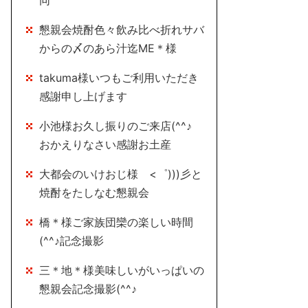
同
懇親会焼酎色々飲み比べ折れサバ
からの〆のあら汁迄ME＊様
takuma様いつもご利用いただき
感謝申し上げます
小池様お久し振りのご来店(^^♪
おかえりなさい感謝お土産
大都会のいけおじ様 <゜)))彡と
焼酎をたしなむ懇親会
橋＊様ご家族団欒の楽しい時間
(^^♪記念撮影
三＊地＊様美味しいがいっぱいの
懇親会記念撮影(^^♪