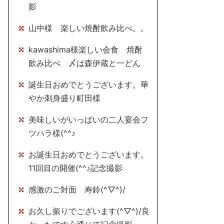
影
山中様 楽しい焼酎飲み比べ。。
kawashima様楽しい会食 焼酎
飲み比べ 〆は森伊蔵と一どん
誕生日おめでとうございます。華
やか刺身盛り町田様
美味しいがいっぱいの二人宴会フ
ツハラ様(^^♪
お誕生日おめでとうございます。
11回目の開催(^^♪記念撮影
感激のご対面 寿鈴(^▽^)/
お久し振りでございます(^▽^)/良