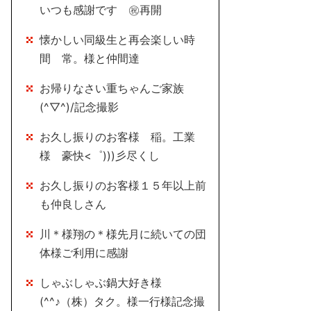
いつも感謝です ㊗再開
懐かしい同級生と再会楽しい時
間 常。様と仲間達
お帰りなさい重ちゃんご家族
(^▽^)/記念撮影
お久し振りのお客様 稲。工業
様 豪快<゜)))彡尽くし
お久し振りのお客様１５年以上前
も仲良しさん
川＊様翔の＊様先月に続いての団
体様ご利用に感謝
しゃぶしゃぶ鍋大好き様
(^^♪（株）タク。様一行様記念撮