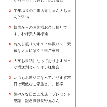
かったです心通じて記念撮影
半年ぶりのご来店青ちゃん大ちゃ
ん(^▽^)/
韓国からのお客様お久し振りで
す。朴様美人奥様達
お久し振りです１７年振り？ 素
敵な大人に㊗冷＊様ご家族
大変お世話になっておりますＭ＊
Ｃ様送別会イケオジ様集合
いつもお世話になっております本
日は素敵なご家族と。。松様
賑やかな日にご来店 プレゼント
感謝 記念撮影長野兄さん