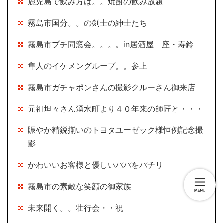
鹿児島で飲み方は。。焼酎の飲み放題
霧島市国分。。の剣士の紳士たち
霧島市プチ同窓会。。。。in居酒屋 座・寿鈴
隼人のイケメングループ。。参上
霧島市ガチャポンさんの撮影クルーさん御来店
元祖坦々さん湧水町より４０年来の師匠と・・・
賑やか精鋭揃いのトヨタユーゼック様恒例記念撮
影
かわいいお客様と優しいパパをパチリ
霧島市の素敵な笑顔の御家族
未来開く。。壮行会・・祝