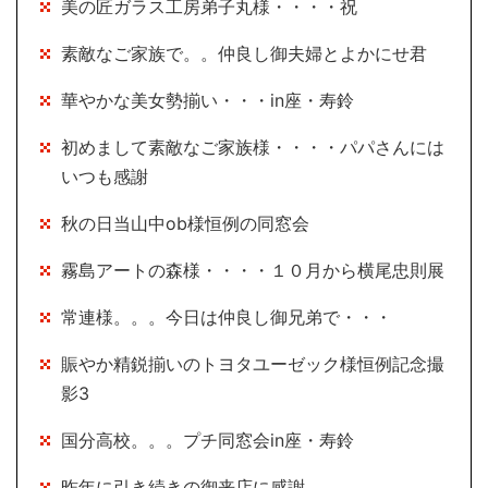
美の匠ガラス工房弟子丸様・・・・祝
素敵なご家族で。。仲良し御夫婦とよかにせ君
華やかな美女勢揃い・・・in座・寿鈴
初めまして素敵なご家族様・・・・パパさんには
いつも感謝
秋の日当山中ob様恒例の同窓会
霧島アートの森様・・・・１０月から横尾忠則展
常連様。。。今日は仲良し御兄弟で・・・
賑やか精鋭揃いのトヨタユーゼック様恒例記念撮
影3
国分高校。。。プチ同窓会in座・寿鈴
昨年に引き続きの御来店に感謝