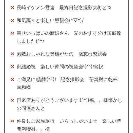
長崎イケメン君達 最終日記念撮影大将と☺
和気藹々と楽しい懇親会(^▽^)/
幸せいっぱいの新婚さん 愛のおすそ分け頂戴致
しました(^^♪
素敵おしゃれな奥様がたの 歳忘れ懇親会
御結婚祝 楽しい仲間の祝賀会!(^^)!㊗祝
ご満足に感謝!(^^)! 記念撮影会 芋焼酎に乾杯
幸和様
再来店ありがとうございます!(^^)!福。。様懐かし
の同僚さんと
仲良しご家族旅行 いらっしゃいませ 楽しい時
間満喫村。。様