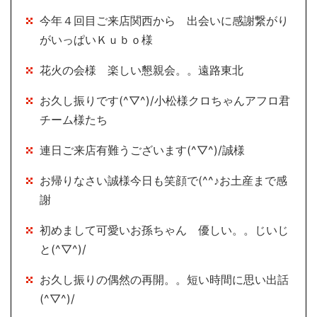
今年４回目ご来店関西から 出会いに感謝繋がり
がいっぱいＫｕｂｏ様
花火の会様 楽しい懇親会。。遠路東北
お久し振りです(^▽^)/小松様クロちゃんアフロ君
チーム様たち
連日ご来店有難うございます(^▽^)/誠様
お帰りなさい誠様今日も笑顔で(^^♪お土産まで感
謝
初めまして可愛いお孫ちゃん 優しい。。じいじ
と(^▽^)/
お久し振りの偶然の再開。。短い時間に思い出話
(^▽^)/