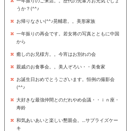
一年振りのご来店。。歴代の先輩方お元気でしょ
うか？(^^♪
お帰りなさい(^^♪晃輔君。。美形家族
一年振りの再会です。若女将の写真とともに中国
から
癒しのお兄様方。。今宵はお別れの会
親戚のお食事会。。美人ぞろい・・美食家
お誕生日おめでとうございます。恒例の撮影会
(^^♪
大好きな最強仲間とのだれやめ会議・・ｉｎ座・
寿鈴
和気あいあいと楽しい懇親会。...サプライズケー
キ