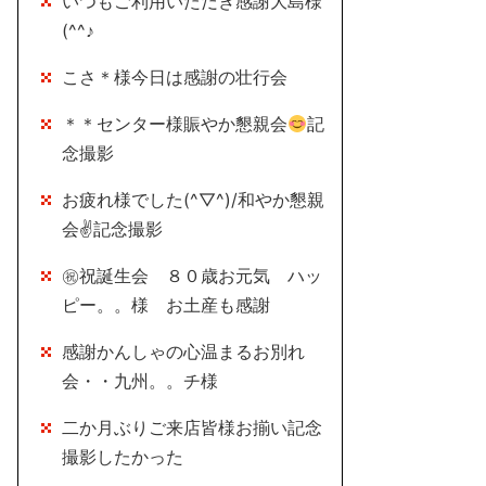
いつもご利用いただき感謝大島様
(^^♪
こさ＊様今日は感謝の壮行会
＊＊センター様賑やか懇親会
記
念撮影
お疲れ様でした(^▽^)/和やか懇親
会✌記念撮影
㊗祝誕生会 ８０歳お元気 ハッ
ピー。。様 お土産も感謝
感謝かんしゃの心温まるお別れ
会・・九州。。チ様
二か月ぶりご来店皆様お揃い記念
撮影したかった