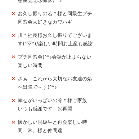
懇親会記念撮影(^^♪
お久し振りの若＊様と同級生プチ
同窓会大好きなカワハギ
川＊社長様お久し振りでございま
す(^▽^)/楽しい時間お土産も感謝
プチ同窓会(^^♪会話が止まらない
楽しい時間
さぁ これから大切なお友達の処
へ出陣で～す(^^♪
幸せがいっぱいの冷＊様ご家族
いつも感謝です ㊗再開
懐かしい同級生と再会楽しい時
間 常。様と仲間達