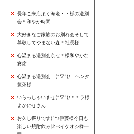
長年ご来店頂く海老・・様の送別
会＊和やか時間
大好きなご家族のお別れ会そして
尊敬してやまない森＊社長様
心温まる送別会京セ＊様和やかな
宴席
心温まる送別会 (^▽^)/ ヘンタ
製茶様
いらっしゃいませ(^▽^)/＊＊ラ様
よかにせさん
お久し振りです(^^♪伊藤様今日も
楽しい焼酎飲み比べイケオジ様一