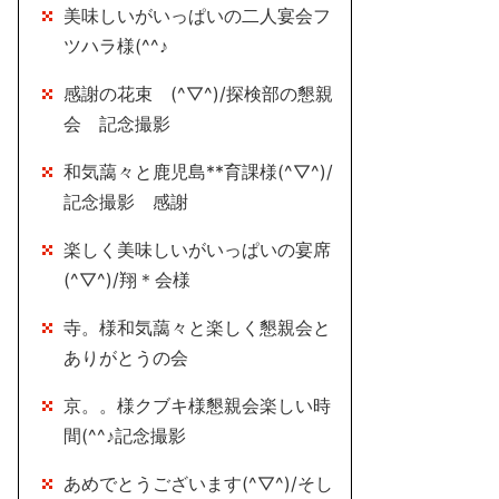
美味しいがいっぱいの二人宴会フ
ツハラ様(^^♪
感謝の花束 (^▽^)/探検部の懇親
会 記念撮影
和気藹々と鹿児島**育課様(^▽^)/
記念撮影 感謝
楽しく美味しいがいっぱいの宴席
(^▽^)/翔＊会様
寺。様和気藹々と楽しく懇親会と
ありがとうの会
京。。様クブキ様懇親会楽しい時
間(^^♪記念撮影
あめでとうございます(^▽^)/そし