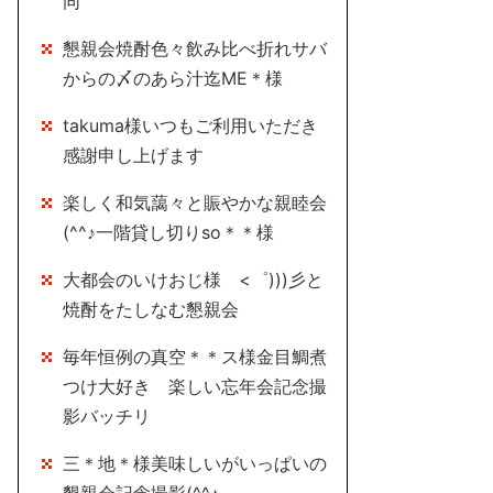
同
懇親会焼酎色々飲み比べ折れサバ
からの〆のあら汁迄ME＊様
takuma様いつもご利用いただき
感謝申し上げます
楽しく和気藹々と賑やかな親睦会
(^^♪一階貸し切りso＊＊様
大都会のいけおじ様 <゜)))彡と
焼酎をたしなむ懇親会
毎年恒例の真空＊＊ス様金目鯛煮
つけ大好き 楽しい忘年会記念撮
影バッチリ
三＊地＊様美味しいがいっぱいの