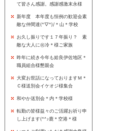
て皆さん感謝。感謝感激末永様
新年度 本年度も恒例の歓迎会素
敵な仲間達(^▽^)/＊山＊学校
お久し振りです１７年振り？ 素
敵な大人に㊗冷＊様ご家族
昨年に続き今年も姶良伊佐地区＊
職員組合様懇親会
大変お世話になっておりますＭ＊
Ｃ様送別会イケオジ様集合
和やか送別会＊内＊学校様
転勤の皆様益々のご活躍お祈り申
し上げます(^^♪鹿＊空港＊様