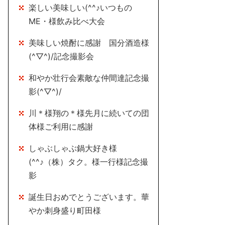
楽しい美味しい(^^♪いつもの
ME・様飲み比べ大会
美味しい焼酎に感謝 国分酒造様
(^▽^)/記念撮影会
和やか壮行会素敵な仲間達記念撮
影(^▽^)/
川＊様翔の＊様先月に続いての団
体様ご利用に感謝
しゃぶしゃぶ鍋大好き様
(^^♪（株）タク。様一行様記念撮
影
誕生日おめでとうございます。華
やか刺身盛り町田様