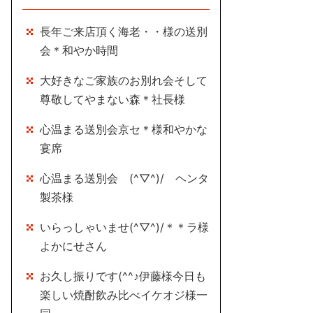
長年ご来店頂く海老・・様の送別
会＊和やか時間
大好きなご家族のお別れ会そして
尊敬してやまない森＊社長様
心温まる送別会京セ＊様和やかな
宴席
心温まる送別会 (^▽^)/ ヘンタ
製茶様
いらっしゃいませ(^▽^)/＊＊ラ様
よかにせさん
お久し振りです(^^♪伊藤様今日も
楽しい焼酎飲み比べイケオジ様一