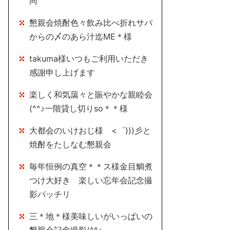
同
懇親会焼酎色々飲み比べ折れサバ
からの〆のあら汁迄ME＊様
takuma様いつもご利用いただき
感謝申し上げます
楽しく和気藹々と賑やかな親睦会
(^^♪一階貸し切りso＊＊様
大都会のいけおじ様 <゜)))彡と
焼酎をたしなむ懇親会
毎年恒例の真空＊＊ス様金目鯛煮
つけ大好き 楽しい忘年会記念撮
影バッチリ
三＊地＊様美味しいがいっぱいの