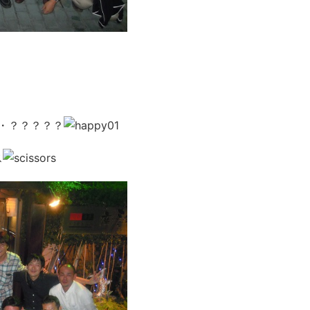
・？？？？？
ス