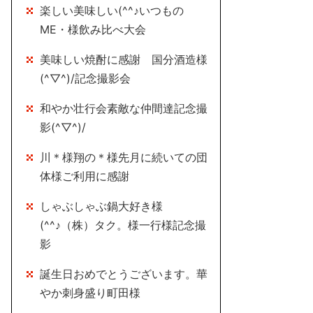
楽しい美味しい(^^♪いつもの
ME・様飲み比べ大会
美味しい焼酎に感謝 国分酒造様
(^▽^)/記念撮影会
和やか壮行会素敵な仲間達記念撮
影(^▽^)/
川＊様翔の＊様先月に続いての団
体様ご利用に感謝
しゃぶしゃぶ鍋大好き様
(^^♪（株）タク。様一行様記念撮
影
誕生日おめでとうございます。華
やか刺身盛り町田様