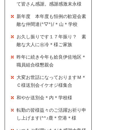
て皆さん感謝。感謝感激末永様
新年度 本年度も恒例の歓迎会素
敵な仲間達(^▽^)/＊山＊学校
お久し振りです１７年振り？ 素
敵な大人に㊗冷＊様ご家族
昨年に続き今年も姶良伊佐地区＊
職員組合様懇親会
大変お世話になっておりますＭ＊
Ｃ様送別会イケオジ様集合
和やか送別会＊内＊学校様
転勤の皆様益々のご活躍お祈り申
し上げます(^^♪鹿＊空港＊様