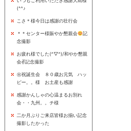
いつもご利用いただき感謝大島様
(^^♪
こさ＊様今日は感謝の壮行会
＊＊センター様賑やか懇親会
記
念撮影
お疲れ様でした(^▽^)/和やか懇親
会✌記念撮影
㊗祝誕生会 ８０歳お元気 ハッ
ピー。。様 お土産も感謝
感謝かんしゃの心温まるお別れ
会・・九州。。チ様
二か月ぶりご来店皆様お揃い記念
撮影したかった