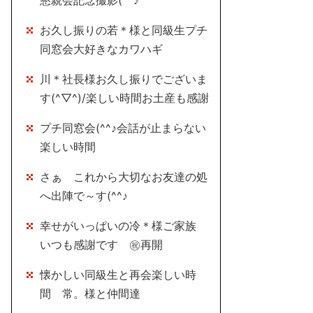
懇親会記念撮影(^^♪
お久し振りの若＊様と同級生プチ
同窓会大好きなカワハギ
川＊社長様お久し振りでございま
す(^▽^)/楽しい時間お土産も感謝
プチ同窓会(^^♪会話が止まらない
楽しい時間
さぁ これから大切なお友達の処
へ出陣で～す(^^♪
幸せがいっぱいの冷＊様ご家族
いつも感謝です ㊗再開
懐かしい同級生と再会楽しい時
間 常。様と仲間達