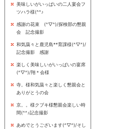
美味しいがいっぱいの二人宴会フ
ツハラ様(^^♪
感謝の花束 (^▽^)/探検部の懇親
会 記念撮影
和気藹々と鹿児島**育課様(^▽^)/
記念撮影 感謝
楽しく美味しいがいっぱいの宴席
(^▽^)/翔＊会様
寺。様和気藹々と楽しく懇親会と
ありがとうの会
京。。様クブキ様懇親会楽しい時
間(^^♪記念撮影
あめでとうございます(^▽^)/そし