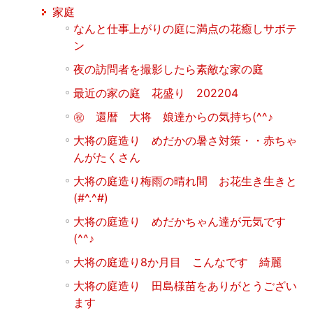
家庭
なんと仕事上がりの庭に満点の花癒しサボテ
ン
夜の訪問者を撮影したら素敵な家の庭
最近の家の庭 花盛り 202204
㊗ 還暦 大将 娘達からの気持ち(^^♪
大将の庭造り めだかの暑さ対策・・赤ちゃ
んがたくさん
大将の庭造り梅雨の晴れ間 お花生き生きと
(#^.^#)
大将の庭造り めだかちゃん達が元気です
(^^♪
大将の庭造り8か月目 こんなです 綺麗
大将の庭造り 田島様苗をありがとうござい
ます