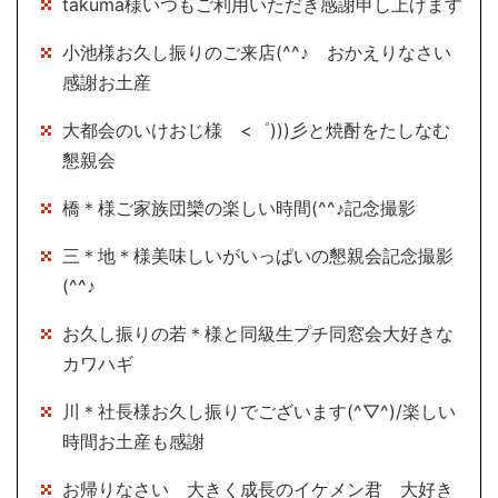
takuma様いつもご利用いただき感謝申し上げます
小池様お久し振りのご来店(^^♪ おかえりなさい
感謝お土産
大都会のいけおじ様 <゜)))彡と焼酎をたしなむ
懇親会
橋＊様ご家族団欒の楽しい時間(^^♪記念撮影
三＊地＊様美味しいがいっぱいの懇親会記念撮影
(^^♪
お久し振りの若＊様と同級生プチ同窓会大好きな
カワハギ
川＊社長様お久し振りでございます(^▽^)/楽しい
時間お土産も感謝
お帰りなさい 大きく成長のイケメン君 大好き