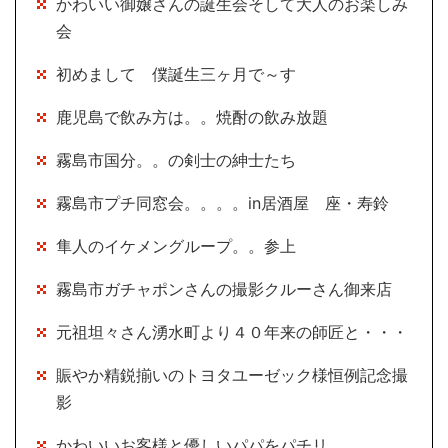
かわいい御嬢さんの誕生会そして大人のお楽しみ
会
初めまして 僕誕生三ヶ月で～す
鹿児島で飲み方は。。焼酎の飲み放題
霧島市国分。。の剣士の紳士たち
霧島市プチ同窓会。。。。in居酒屋 座・寿鈴
隼人のイケメングループ。。参上
霧島市ガチャポンさんの撮影クルーさん御来店
元祖坦々さん湧水町より４０年来の師匠と・・・
賑やか精鋭揃いのトヨタユーゼック様恒例記念撮
影
かわいいお客様と優しいパパをパチリ