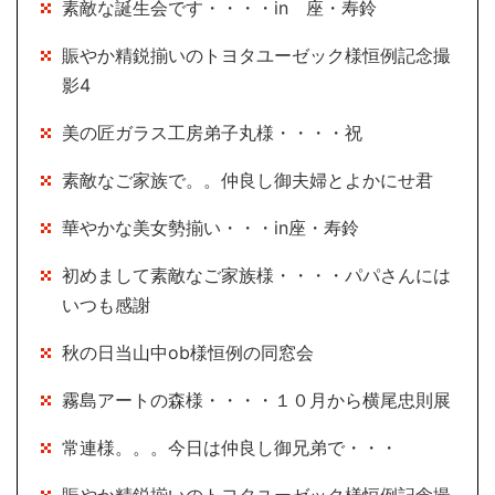
素敵な誕生会です・・・・in 座・寿鈴
賑やか精鋭揃いのトヨタユーゼック様恒例記念撮
影4
美の匠ガラス工房弟子丸様・・・・祝
素敵なご家族で。。仲良し御夫婦とよかにせ君
華やかな美女勢揃い・・・in座・寿鈴
初めまして素敵なご家族様・・・・パパさんには
いつも感謝
秋の日当山中ob様恒例の同窓会
霧島アートの森様・・・・１０月から横尾忠則展
常連様。。。今日は仲良し御兄弟で・・・