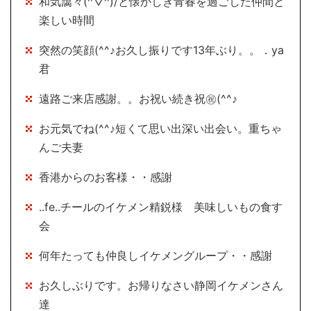
和気藹々(^▽^)/と懐かしき青春を過ごした仲間と
楽しい時間
突然の笑顔(^^♪お久し振りです13年ぶり。。．ya
君
遠路ご来店感謝。。お祝い続き祝㊗(^^♪
お元気でね(^^♪短くて思い出深い出会い。重ちゃ
んご夫妻
香港からのお客様・・感謝
..fe..チールのイケメン精鋭様 美味しいもの食す
会
何年たっても仲良しイケメングループ・・感謝
お久しぶりです。お帰りなさい静岡イケメンさん
達