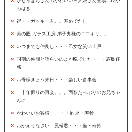
がちゃぽんさんのかわいい三人娘さん登場....Ⅳか
わはぎ
祝・・ガッキー君。。寿めでたし
美の匠 ガラス工房 弟子丸様のエコキリ。。
いつまでも仲良し・・・乙女な笑い上戸
同期の仲間と語らいのよか晩でした・・・霧島任
務
お母様きょう来日・・・楽しい食事会
二十年振りの再会。。。面影たっぷりのお兄ちゃ
んに
かわいいお客様・ ・・・in 座・寿鈴
おかえりなさい 晃輔君・・・座・寿鈴