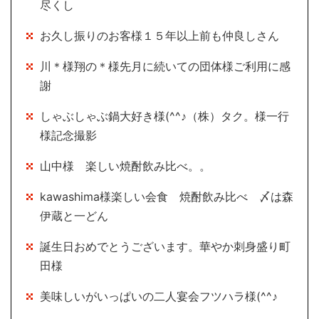
尽くし
お久し振りのお客様１５年以上前も仲良しさん
川＊様翔の＊様先月に続いての団体様ご利用に感
謝
しゃぶしゃぶ鍋大好き様(^^♪（株）タク。様一行
様記念撮影
山中様 楽しい焼酎飲み比べ。。
kawashima様楽しい会食 焼酎飲み比べ 〆は森
伊蔵と一どん
誕生日おめでとうございます。華やか刺身盛り町
田様
美味しいがいっぱいの二人宴会フツハラ様(^^♪