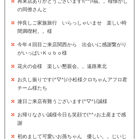
再来店ありがとうございます!(^^)!福。。様懐かし
の同僚さんと
仲良しご家族旅行 いらっしゃいませ 楽しい時
間満喫村。。様
今年４回目ご来店関西から 出会いに感謝繋がり
がいっぱいＫｕｂｏ様
花火の会様 楽しい懇親会。。遠路東北
お久し振りです(^▽^)/小松様クロちゃんアフロ君
チーム様たち
連日ご来店有難うございます(^▽^)/誠様
お帰りなさい誠様今日も笑顔で(^^♪お土産まで感
謝
初めまして可愛いお孫ちゃん 優しい。。じいじ