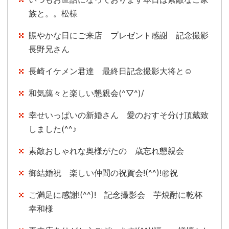
族と。。松様
賑やかな日にご来店 プレゼント感謝 記念撮影
長野兄さん
長崎イケメン君達 最終日記念撮影大将と☺
和気藹々と楽しい懇親会(^▽^)/
幸せいっぱいの新婚さん 愛のおすそ分け頂戴致
しました(^^♪
素敵おしゃれな奥様がたの 歳忘れ懇親会
御結婚祝 楽しい仲間の祝賀会!(^^)!㊗祝
ご満足に感謝!(^^)! 記念撮影会 芋焼酎に乾杯
幸和様