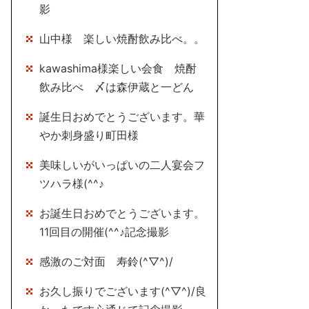
影
山中様 楽しい焼酎飲み比べ。。
kawashima様楽しい会食 焼酎
飲み比べ 〆は森伊蔵と一どん
誕生日おめでとうございます。華
やか刺身盛り町田様
美味しいがいっぱいの二人宴会フ
ツハラ様(^^♪
お誕生日おめでとうございます。
11回目の開催(^^♪記念撮影
感激のご対面 寿鈴(^▽^)/
お久し振りでございます(^▽^)/良