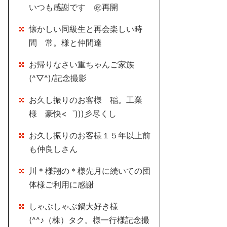
いつも感謝です ㊗再開
懐かしい同級生と再会楽しい時
間 常。様と仲間達
お帰りなさい重ちゃんご家族
(^▽^)/記念撮影
お久し振りのお客様 稲。工業
様 豪快<゜)))彡尽くし
お久し振りのお客様１５年以上前
も仲良しさん
川＊様翔の＊様先月に続いての団
体様ご利用に感謝
しゃぶしゃぶ鍋大好き様
(^^♪（株）タク。様一行様記念撮