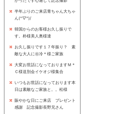
かったです心通じて記念撮影
半年ぶりのご来店青ちゃん大ちゃ
ん(^▽^)/
韓国からのお客様お久し振りで
す。朴様美人奥様達
お久し振りです１７年振り？ 素
敵な大人に㊗冷＊様ご家族
大変お世話になっておりますＭ＊
Ｃ様送別会イケオジ様集合
いつもお世話になっております本
日は素敵なご家族と。。松様
賑やかな日にご来店 プレゼント
感謝 記念撮影長野兄さん