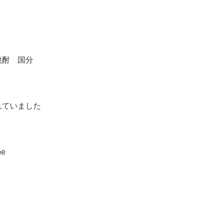
焼酎 国分
れていました