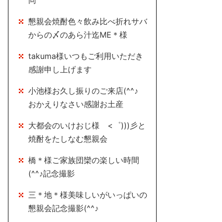
同
懇親会焼酎色々飲み比べ折れサバ
からの〆のあら汁迄ME＊様
takuma様いつもご利用いただき
感謝申し上げます
小池様お久し振りのご来店(^^♪
おかえりなさい感謝お土産
大都会のいけおじ様 <゜)))彡と
焼酎をたしなむ懇親会
橋＊様ご家族団欒の楽しい時間
(^^♪記念撮影
三＊地＊様美味しいがいっぱいの
懇親会記念撮影(^^♪