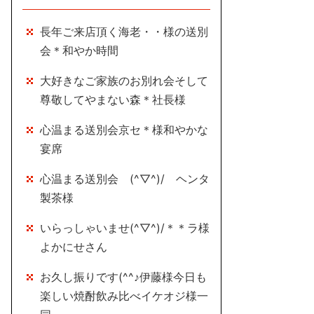
長年ご来店頂く海老・・様の送別
会＊和やか時間
大好きなご家族のお別れ会そして
尊敬してやまない森＊社長様
心温まる送別会京セ＊様和やかな
宴席
心温まる送別会 (^▽^)/ ヘンタ
製茶様
いらっしゃいませ(^▽^)/＊＊ラ様
よかにせさん
お久し振りです(^^♪伊藤様今日も
楽しい焼酎飲み比べイケオジ様一