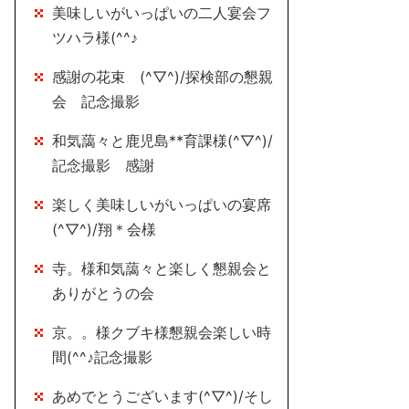
美味しいがいっぱいの二人宴会フ
ツハラ様(^^♪
感謝の花束 (^▽^)/探検部の懇親
会 記念撮影
和気藹々と鹿児島**育課様(^▽^)/
記念撮影 感謝
楽しく美味しいがいっぱいの宴席
(^▽^)/翔＊会様
寺。様和気藹々と楽しく懇親会と
ありがとうの会
京。。様クブキ様懇親会楽しい時
間(^^♪記念撮影
あめでとうございます(^▽^)/そし