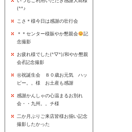
いつもご利用いただき感謝大島様
(^^♪
こさ＊様今日は感謝の壮行会
＊＊センター様賑やか懇親会
記
念撮影
お疲れ様でした(^▽^)/和やか懇親
会✌記念撮影
㊗祝誕生会 ８０歳お元気 ハッ
ピー。。様 お土産も感謝
感謝かんしゃの心温まるお別れ
会・・九州。。チ様
二か月ぶりご来店皆様お揃い記念
撮影したかった