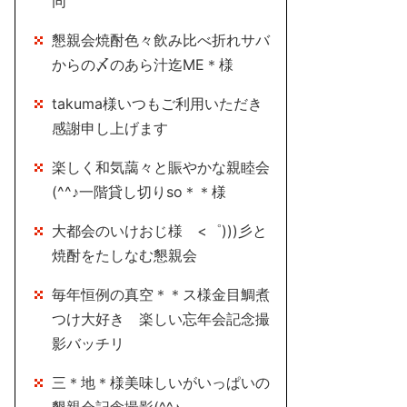
同
懇親会焼酎色々飲み比べ折れサバ
からの〆のあら汁迄ME＊様
takuma様いつもご利用いただき
感謝申し上げます
楽しく和気藹々と賑やかな親睦会
(^^♪一階貸し切りso＊＊様
大都会のいけおじ様 <゜)))彡と
焼酎をたしなむ懇親会
毎年恒例の真空＊＊ス様金目鯛煮
つけ大好き 楽しい忘年会記念撮
影バッチリ
三＊地＊様美味しいがいっぱいの