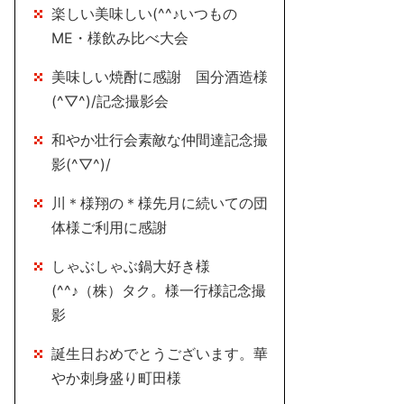
楽しい美味しい(^^♪いつもの
ME・様飲み比べ大会
美味しい焼酎に感謝 国分酒造様
(^▽^)/記念撮影会
和やか壮行会素敵な仲間達記念撮
影(^▽^)/
川＊様翔の＊様先月に続いての団
体様ご利用に感謝
しゃぶしゃぶ鍋大好き様
(^^♪（株）タク。様一行様記念撮
影
誕生日おめでとうございます。華
やか刺身盛り町田様