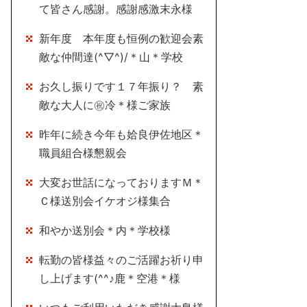
て皆さん感謝。感謝感激末永様
新年度 本年度も恒例の歓迎会素
敵な仲間達(^▽^)/＊山＊学校
お久し振りです１７年振り？ 素
敵な大人に㊗冷＊様ご家族
昨年に続き今年も姶良伊佐地区＊
職員組合様懇親会
大変お世話になっておりますＭ＊
Ｃ様送別会イケオジ様集合
和やか送別会＊内＊学校様
転勤の皆様益々のご活躍お祈り申
し上げます(^^♪鹿＊空港＊様