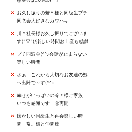
懇親会記念撮影(^^♪
お久し振りの若＊様と同級生プチ
同窓会大好きなカワハギ
川＊社長様お久し振りでございま
す(^▽^)/楽しい時間お土産も感謝
プチ同窓会(^^♪会話が止まらない
楽しい時間
さぁ これから大切なお友達の処
へ出陣で～す(^^♪
幸せがいっぱいの冷＊様ご家族
いつも感謝です ㊗再開
懐かしい同級生と再会楽しい時
間 常。様と仲間達