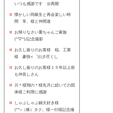
いつも感謝です ㊗再開
懐かしい同級生と再会楽しい時
間 常。様と仲間達
お帰りなさい重ちゃんご家族
(^▽^)/記念撮影
お久し振りのお客様 稲。工業
様 豪快<゜)))彡尽くし
お久し振りのお客様１５年以上前
も仲良しさん
川＊様翔の＊様先月に続いての団
体様ご利用に感謝
しゃぶしゃぶ鍋大好き様
(^^♪（株）タク。様一行様記念撮