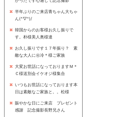
かったです心通じて記念撮影
半年ぶりのご来店青ちゃん大ちゃ
ん(^▽^)/
韓国からのお客様お久し振りで
す。朴様美人奥様達
お久し振りです１７年振り？ 素
敵な大人に㊗冷＊様ご家族
大変お世話になっておりますＭ＊
Ｃ様送別会イケオジ様集合
いつもお世話になっております本
日は素敵なご家族と。。松様
賑やかな日にご来店 プレゼント
感謝 記念撮影長野兄さん