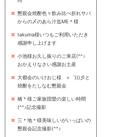
同
懇親会焼酎色々飲み比べ折れサバ
からの〆のあら汁迄ME＊様
takuma様いつもご利用いただき
感謝申し上げます
小池様お久し振りのご来店(^^♪
おかえりなさい感謝お土産
大都会のいけおじ様 <゜)))彡と
焼酎をたしなむ懇親会
橋＊様ご家族団欒の楽しい時間
(^^♪記念撮影
三＊地＊様美味しいがいっぱいの
懇親会記念撮影(^^♪