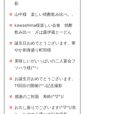
影
山中様 楽しい焼酎飲み比べ。。
kawashima様楽しい会食 焼酎
飲み比べ 〆は森伊蔵と一どん
誕生日おめでとうございます。華
やか刺身盛り町田様
美味しいがいっぱいの二人宴会フ
ツハラ様(^^♪
お誕生日おめでとうございます。
11回目の開催(^^♪記念撮影
感激のご対面 寿鈴(^▽^)/
お久し振りでございます(^▽^)/良