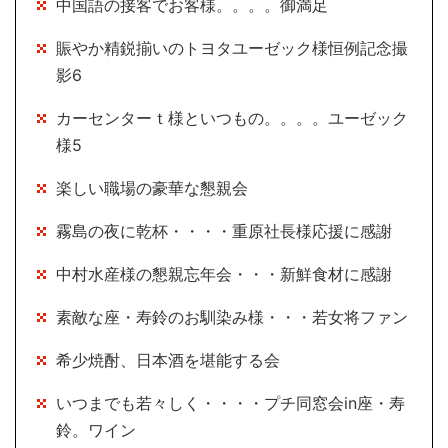
中国語の接客でお客様。。。。御満足
賑やか精鋭揃いのトヨタユーゼック様恒例記念撮
影6
カーセンターｔ様といつもの。。。。ユーゼック
様5
楽しい職場の豪華な懇親会
霧島の夜に乾杯・・・・重原社長様応援に感謝
中村水産様の懇親忘年会・・・新鮮食材に感謝
素敵な座・寿鈴のお馴染み様・・・若女将ファン
希少焼酎、日本酒を堪能する会
いつまでも若々しく・・・・プチ同窓会in座・寿
鈴。ワイン