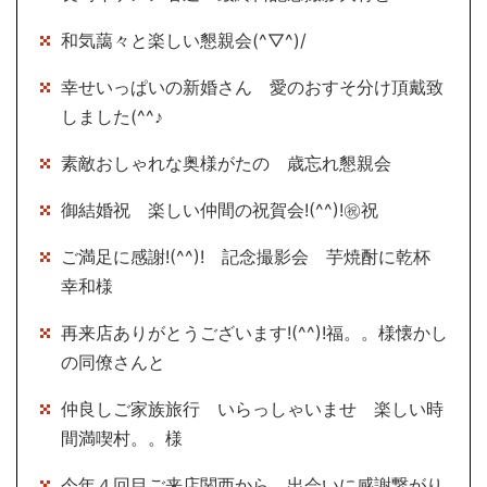
和気藹々と楽しい懇親会(^▽^)/
幸せいっぱいの新婚さん 愛のおすそ分け頂戴致
しました(^^♪
素敵おしゃれな奥様がたの 歳忘れ懇親会
御結婚祝 楽しい仲間の祝賀会!(^^)!㊗祝
ご満足に感謝!(^^)! 記念撮影会 芋焼酎に乾杯
幸和様
再来店ありがとうございます!(^^)!福。。様懐かし
の同僚さんと
仲良しご家族旅行 いらっしゃいませ 楽しい時
間満喫村。。様
今年４回目ご来店関西から 出会いに感謝繋がり