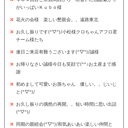
がいっぱいＫｕｂｏ様
花火の会様 楽しい懇親会。。遠路東北
お久し振りです(^▽^)/小松様クロちゃんアフロ君
チーム様たち
連日ご来店有難うございます(^▽^)/誠様
お帰りなさい誠様今日も笑顔で(^^♪お土産まで感
謝
初めまして可愛いお孫ちゃん 優しい。。じいじ
と(^▽^)/
お久し振りの偶然の再開。。短い時間に思い出話
(^▽^)/
同期の親睦会(^▽^)/和気あいあい楽しい仲間と