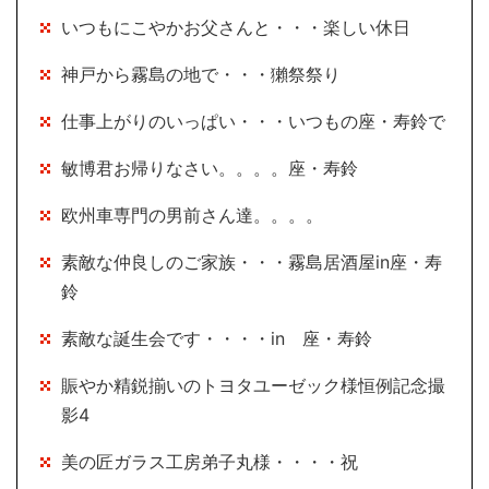
いつもにこやかお父さんと・・・楽しい休日
神戸から霧島の地で・・・獺祭祭り
仕事上がりのいっぱい・・・いつもの座・寿鈴で
敏博君お帰りなさい。。。。座・寿鈴
欧州車専門の男前さん達。。。。
素敵な仲良しのご家族・・・霧島居酒屋in座・寿
鈴
素敵な誕生会です・・・・in 座・寿鈴
賑やか精鋭揃いのトヨタユーゼック様恒例記念撮
影4
美の匠ガラス工房弟子丸様・・・・祝