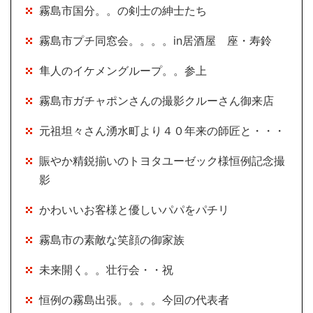
霧島市国分。。の剣士の紳士たち
霧島市プチ同窓会。。。。in居酒屋 座・寿鈴
隼人のイケメングループ。。参上
霧島市ガチャポンさんの撮影クルーさん御来店
元祖坦々さん湧水町より４０年来の師匠と・・・
賑やか精鋭揃いのトヨタユーゼック様恒例記念撮
影
かわいいお客様と優しいパパをパチリ
霧島市の素敵な笑顔の御家族
未来開く。。壮行会・・祝
恒例の霧島出張。。。。今回の代表者