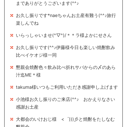
までありがとうございます(^^♪
お久し振りです*naeちゃんお土産有難う(^^♪旅行
楽しんでね
いらっしゃいませ(^▽^)/＊＊ラ様よかにせさん
お久し振りです(^^♪伊藤様今日も楽しい焼酎飲み
比べイケオジ様一同
懇親会焼酎色々飲み比べ折れサバからの〆のあら
汁迄ME＊様
takuma様いつもご利用いただき感謝申し上げます
小池様お久し振りのご来店(^^♪ おかえりなさい
感謝お土産
大都会のいけおじ様 <゜)))彡と焼酎をたしなむ
懇親会