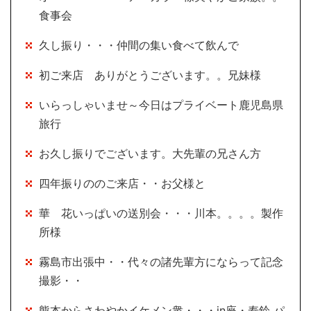
食事会
久し振り・・・仲間の集い食べて飲んで
初ご来店 ありがとうございます。。兄妹様
いらっしゃいませ～今日はプライベート鹿児島県
旅行
お久し振りでございます。大先輩の兄さん方
四年振りののご来店・・お父様と
華 花いっぱいの送別会・・・川本。。。。製作
所様
霧島市出張中・・代々の諸先輩方にならって記念
撮影・・
熊本からさわやかイケメン衆・・・in座・寿鈴 パ