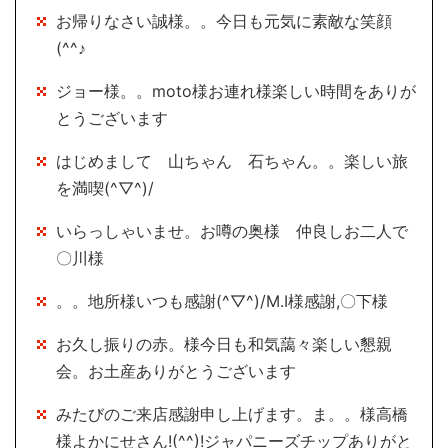
お帰りなさい誠様。。今日も元気に素敵な笑顔
(^^♪
ジョー様。。moto様お連れ様楽しい時間をありが
とうございます
はじめまして 山ちゃん 石ちゃん。。楽しい旅
を満喫(^▽^)/
いらっしゃいませ。お噂の奥様 仲良しお二人で
〇川様
。。地所様いつも感謝(^▽^)/M.I様感謝,〇下様
お久し振りの赤。様今日も和気藹々楽しい懇親
会。お土産ありがとうございます
みたびのご来店感謝申し上げます。ま。。様高橋
様よかにせさん!(^^)!ジャパニーズチップありがと