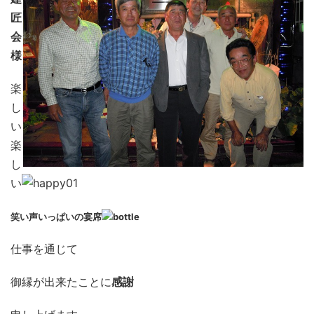
匠
会
様
楽
し
い
楽
し
い
笑い声いっぱいの宴席
仕事を通じて
御縁が出来たことに
感謝