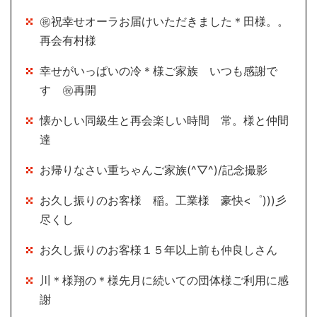
㊗祝幸せオーラお届けいただきました＊田様。。
再会有村様
幸せがいっぱいの冷＊様ご家族 いつも感謝で
す ㊗再開
懐かしい同級生と再会楽しい時間 常。様と仲間
達
お帰りなさい重ちゃんご家族(^▽^)/記念撮影
お久し振りのお客様 稲。工業様 豪快<゜)))彡
尽くし
お久し振りのお客様１５年以上前も仲良しさん
川＊様翔の＊様先月に続いての団体様ご利用に感
謝