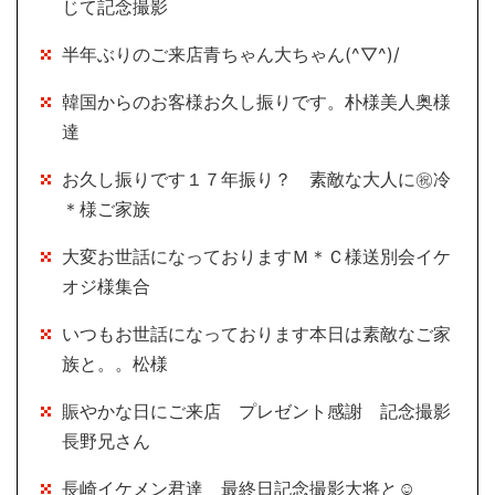
じて記念撮影
半年ぶりのご来店青ちゃん大ちゃん(^▽^)/
韓国からのお客様お久し振りです。朴様美人奥様
達
お久し振りです１７年振り？ 素敵な大人に㊗冷
＊様ご家族
大変お世話になっておりますＭ＊Ｃ様送別会イケ
オジ様集合
いつもお世話になっております本日は素敵なご家
族と。。松様
賑やかな日にご来店 プレゼント感謝 記念撮影
長野兄さん
長崎イケメン君達 最終日記念撮影大将と☺