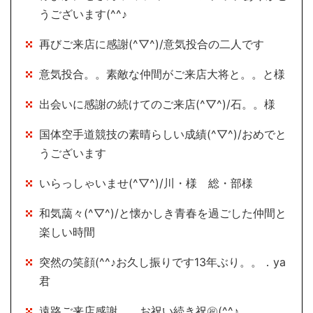
うございます(^^♪
再びご来店に感謝(^▽^)/意気投合の二人です
意気投合。。素敵な仲間がご来店大将と。。と様
出会いに感謝の続けてのご来店(^▽^)/石。。様
国体空手道競技の素晴らしい成績(^▽^)/おめでと
うございます
いらっしゃいませ(^▽^)/川・様 総・部様
和気藹々(^▽^)/と懐かしき青春を過ごした仲間と
楽しい時間
突然の笑顔(^^♪お久し振りです13年ぶり。。．ya
君
遠路ご来店感謝。。お祝い続き祝㊗(^^♪