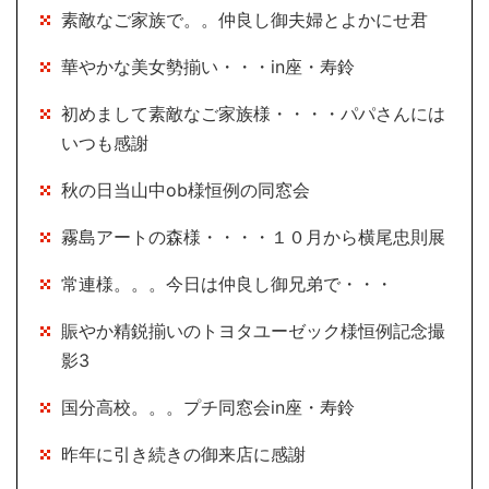
素敵なご家族で。。仲良し御夫婦とよかにせ君
華やかな美女勢揃い・・・in座・寿鈴
初めまして素敵なご家族様・・・・パパさんには
いつも感謝
秋の日当山中ob様恒例の同窓会
霧島アートの森様・・・・１０月から横尾忠則展
常連様。。。今日は仲良し御兄弟で・・・
賑やか精鋭揃いのトヨタユーゼック様恒例記念撮
影3
国分高校。。。プチ同窓会in座・寿鈴
昨年に引き続きの御来店に感謝