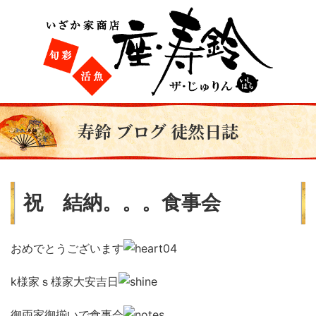
寿鈴 ブログ 徒然日誌
祝 結納。。。食事会
おめでとうございます
k様家ｓ様家大安吉日
御両家御揃いで食事会