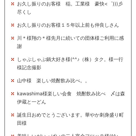
お久し振りのお客様 稲。工業様 豪快<゜)))彡
尽くし
お久し振りのお客様１５年以上前も仲良しさん
川＊様翔の＊様先月に続いての団体様ご利用に感
謝
しゃぶしゃぶ鍋大好き様(^^♪（株）タク。様一行
様記念撮影
山中様 楽しい焼酎飲み比べ。。
kawashima様楽しい会食 焼酎飲み比べ 〆は森
伊蔵と一どん
誕生日おめでとうございます。華やか刺身盛り町
田様
美味しいがいっぱいの二人宴会フツハラ様(^^♪