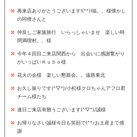
再来店ありがとうございます!(^^)!福。。様懐かし
の同僚さんと
仲良しご家族旅行 いらっしゃいませ 楽しい時
間満喫村。。様
今年４回目ご来店関西から 出会いに感謝繋がり
がいっぱいＫｕｂｏ様
花火の会様 楽しい懇親会。。遠路東北
お久し振りです(^▽^)/小松様クロちゃんアフロ君
チーム様たち
連日ご来店有難うございます(^▽^)/誠様
お帰りなさい誠様今日も笑顔で(^^♪お土産まで感
謝