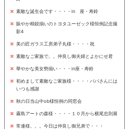
素敵な誕生会です・・・・in 座・寿鈴
賑やか精鋭揃いのトヨタユーゼック様恒例記念撮
影4
美の匠ガラス工房弟子丸様・・・・祝
素敵なご家族で。。仲良し御夫婦とよかにせ君
華やかな美女勢揃い・・・in座・寿鈴
初めまして素敵なご家族様・・・・パパさんには
いつも感謝
秋の日当山中ob様恒例の同窓会
霧島アートの森様・・・・１０月から横尾忠則展
常連様。。。今日は仲良し御兄弟で・・・