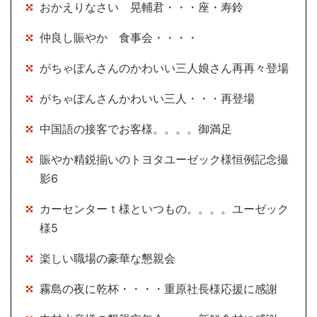
おかえりなさい 晃輔君・・・座・寿鈴
仲良し賑やか 食事会・・・・
がちゃぽんさんのかわいい三人娘さん再再々登場
がちゃぽんさんかわいい三人・・・再登場
中国語の接客でお客様。。。。御満足
賑やか精鋭揃いのトヨタユーゼック様恒例記念撮
影6
カーセンターｔ様といつもの。。。。ユーゼック
様5
楽しい職場の豪華な懇親会
霧島の夜に乾杯・・・・重原社長様応援に感謝