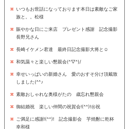
いつもお世話になっております本日は素敵なご家
族と。。松様
賑やかな日にご来店 プレゼント感謝 記念撮影
長野兄さん
長崎イケメン君達 最終日記念撮影大将と☺
和気藹々と楽しい懇親会(^▽^)/
幸せいっぱいの新婚さん 愛のおすそ分け頂戴致
しました(^^♪
素敵おしゃれな奥様がたの 歳忘れ懇親会
御結婚祝 楽しい仲間の祝賀会!(^^)!㊗祝
ご満足に感謝!(^^)! 記念撮影会 芋焼酎に乾杯
幸和様