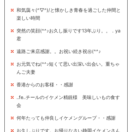
和気藹々(^▽^)/と懐かしき青春を過ごした仲間と
楽しい時間
突然の笑顔(^^♪お久し振りです13年ぶり。。．ya
君
遠路ご来店感謝。。お祝い続き祝㊗(^^♪
お元気でね(^^♪短くて思い出深い出会い。重ちゃ
んご夫妻
香港からのお客様・・感謝
..fe..チールのイケメン精鋭様 美味しいもの食す
会
何年たっても仲良しイケメングループ・・感謝
お久しぶりです。お帰りなさい静岡イケメンさん