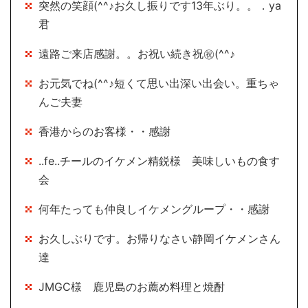
突然の笑顔(^^♪お久し振りです13年ぶり。。．ya
君
遠路ご来店感謝。。お祝い続き祝㊗(^^♪
お元気でね(^^♪短くて思い出深い出会い。重ちゃ
んご夫妻
香港からのお客様・・感謝
..fe..チールのイケメン精鋭様 美味しいもの食す
会
何年たっても仲良しイケメングループ・・感謝
お久しぶりです。お帰りなさい静岡イケメンさん
達
JMGC様 鹿児島のお薦め料理と焼酎