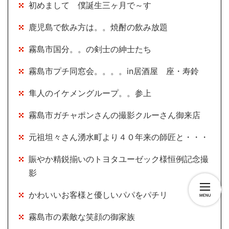
初めまして 僕誕生三ヶ月で～す
鹿児島で飲み方は。。焼酎の飲み放題
霧島市国分。。の剣士の紳士たち
霧島市プチ同窓会。。。。in居酒屋 座・寿鈴
隼人のイケメングループ。。参上
霧島市ガチャポンさんの撮影クルーさん御来店
元祖坦々さん湧水町より４０年来の師匠と・・・
賑やか精鋭揃いのトヨタユーゼック様恒例記念撮
影
かわいいお客様と優しいパパをパチリ
霧島市の素敵な笑顔の御家族