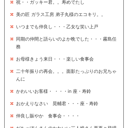
祝・・ガッキー君。。寿めでたし
美の匠 ガラス工房 弟子丸様のエコキリ。。
いつまでも仲良し・・・乙女な笑い上戸
同期の仲間と語らいのよか晩でした・・・霧島任
務
お母様きょう来日・・・楽しい食事会
二十年振りの再会。。。面影たっぷりのお兄ちゃ
んに
かわいいお客様・ ・・・in 座・寿鈴
おかえりなさい 晃輔君・・・座・寿鈴
仲良し賑やか 食事会・・・・
がちゃぽんさんのかわいい三人娘さん再再々登場