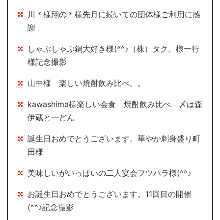
川＊様翔の＊様先月に続いての団体様ご利用に感
謝
しゃぶしゃぶ鍋大好き様(^^♪（株）タク。様一行
様記念撮影
山中様 楽しい焼酎飲み比べ。。
kawashima様楽しい会食 焼酎飲み比べ 〆は森
伊蔵と一どん
誕生日おめでとうございます。華やか刺身盛り町
田様
美味しいがいっぱいの二人宴会フツハラ様(^^♪
お誕生日おめでとうございます。11回目の開催
(^^♪記念撮影