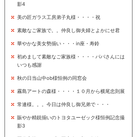
影4
美の匠ガラス工房弟子丸様・・・・祝
素敵なご家族で。。仲良し御夫婦とよかにせ君
華やかな美女勢揃い・・・in座・寿鈴
初めまして素敵なご家族様・・・・パパさんには
いつも感謝
秋の日当山中ob様恒例の同窓会
霧島アートの森様・・・・１０月から横尾忠則展
常連様。。。今日は仲良し御兄弟で・・・
賑やか精鋭揃いのトヨタユーゼック様恒例記念撮
影3