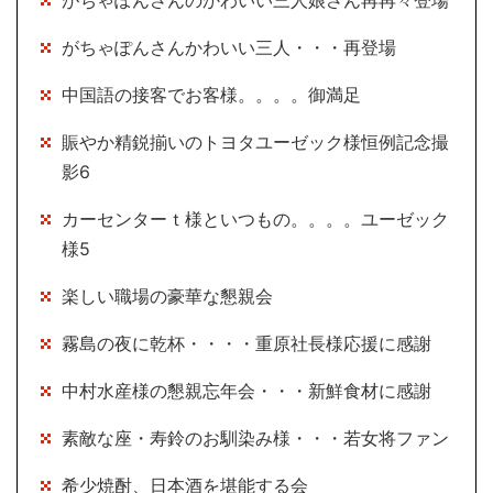
がちゃぽんさんかわいい三人・・・再登場
中国語の接客でお客様。。。。御満足
賑やか精鋭揃いのトヨタユーゼック様恒例記念撮
影6
カーセンターｔ様といつもの。。。。ユーゼック
様5
楽しい職場の豪華な懇親会
霧島の夜に乾杯・・・・重原社長様応援に感謝
中村水産様の懇親忘年会・・・新鮮食材に感謝
素敵な座・寿鈴のお馴染み様・・・若女将ファン
希少焼酎、日本酒を堪能する会