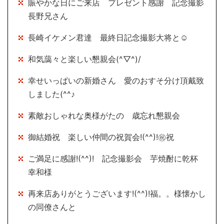
賑やかな日にご来店 プレゼント感謝 記念撮影
長野兄さん
長崎イケメン君達 最終日記念撮影大将と☺
和気藹々と楽しい懇親会(^▽^)/
幸せいっぱいの新婚さん 愛のおすそ分け頂戴致
しました(^^♪
素敵おしゃれな奥様がたの 歳忘れ懇親会
御結婚祝 楽しい仲間の祝賀会!(^^)!㊗祝
ご満足に感謝!(^^)! 記念撮影会 芋焼酎に乾杯
幸和様
再来店ありがとうございます!(^^)!福。。様懐かし
の同僚さんと