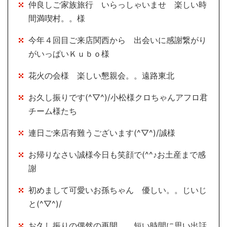
仲良しご家族旅行 いらっしゃいませ 楽しい時
間満喫村。。様
今年４回目ご来店関西から 出会いに感謝繋がり
がいっぱいＫｕｂｏ様
花火の会様 楽しい懇親会。。遠路東北
お久し振りです(^▽^)/小松様クロちゃんアフロ君
チーム様たち
連日ご来店有難うございます(^▽^)/誠様
お帰りなさい誠様今日も笑顔で(^^♪お土産まで感
謝
初めまして可愛いお孫ちゃん 優しい。。じいじ
と(^▽^)/
お久し振りの偶然の再開。。短い時間に思い出話