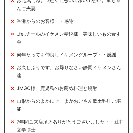
お元気でね(^^♪短くて思い出深い出会い。重ちゃ
んご夫妻
香港からのお客様・・感謝
..fe..チールのイケメン精鋭様 美味しいもの食す
会
何年たっても仲良しイケメングループ・・感謝
お久しぶりです。お帰りなさい静岡イケメンさん
達
JMGC様 鹿児島のお薦め料理と焼酎
山形からのよかにせ よかおごさん郷土料理ご堪
能
7年間ご来店頂きありがとうございました・・辻井
文学博士