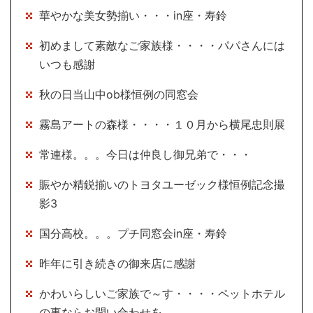
華やかな美女勢揃い・・・in座・寿鈴
初めまして素敵なご家族様・・・・パパさんには
いつも感謝
秋の日当山中ob様恒例の同窓会
霧島アートの森様・・・・１０月から横尾忠則展
常連様。。。今日は仲良し御兄弟で・・・
賑やか精鋭揃いのトヨタユーゼック様恒例記念撮
影3
国分高校。。。プチ同窓会in座・寿鈴
昨年に引き続きの御来店に感謝
かわいらしいご家族で～す・・・・ペットホテル
の事ならお問い合わせを