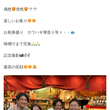
偶然
突然
楽しいお集り
お刺身盛り カワハギ薄造り等々・・
味噌汁まで完食
記念撮影
✌✌
最高の笑顔