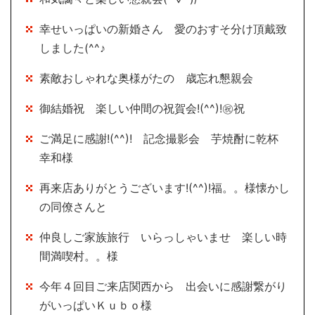
幸せいっぱいの新婚さん 愛のおすそ分け頂戴致
しました(^^♪
素敵おしゃれな奥様がたの 歳忘れ懇親会
御結婚祝 楽しい仲間の祝賀会!(^^)!㊗祝
ご満足に感謝!(^^)! 記念撮影会 芋焼酎に乾杯
幸和様
再来店ありがとうございます!(^^)!福。。様懐かし
の同僚さんと
仲良しご家族旅行 いらっしゃいませ 楽しい時
間満喫村。。様
今年４回目ご来店関西から 出会いに感謝繋がり
がいっぱいＫｕｂｏ様