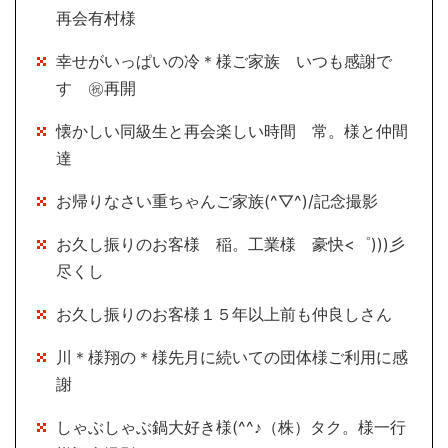
再会有村様
幸せがいっぱいの冷＊様ご家族 いつも感謝で
す ㊗再開
懐かしい同級生と再会楽しい時間 常。様と仲間
達
お帰りなさい重ちゃんご家族(^▽^)/記念撮影
お久し振りのお客様 稲。工業様 豪快<゜)))彡
尽くし
お久し振りのお客様１５年以上前も仲良しさん
川＊様翔の＊様先月に続いての団体様ご利用に感
謝
しゃぶしゃぶ鍋大好き様(^^♪（株）タク。様一行