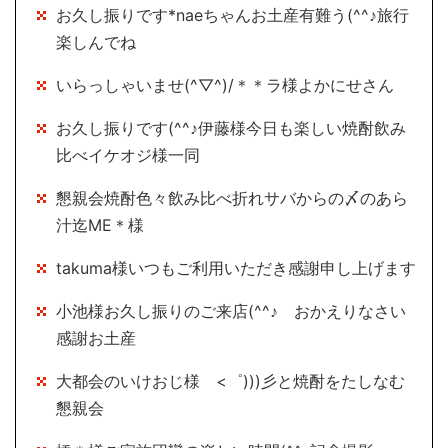
お久し振りです*naeちゃんお土産有難う(^^♪旅行
楽しんでね
いらっしゃいませ(^▽^)/＊＊ラ様よかにせさん
お久し振りです(^^♪伊藤様今日も楽しい焼酎飲み
比べイケオジ様一同
懇親会焼酎色々飲み比べ折れサバからの〆のあら
汁迄ME＊様
takuma様いつもご利用いただき感謝申し上げます
小池様お久し振りのご来店(^^♪ おかえりなさい
感謝お土産
大都会のいけおじ様 <゜)))彡と焼酎をたしなむ
懇親会