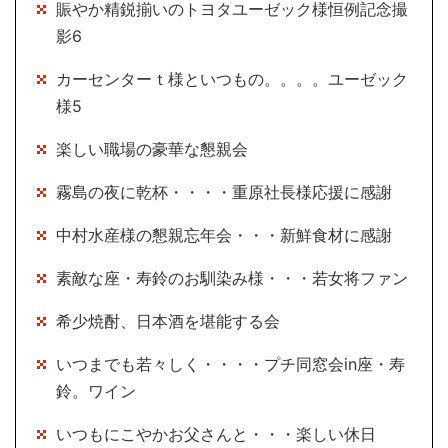
賑やか精鋭揃いのトヨタユーゼック様恒例記念撮
影6
カーセンターｔ様といつもの。。。。ユーゼック
様5
楽しい職場の豪華な懇親会
霧島の夜に乾杯・・・・重原社長様応援に感謝
中村水産様の懇親忘年会・・・新鮮食材に感謝
素敵な座・寿鈴のお馴染み様・・・若女将ファン
希少焼酎、日本酒を堪能する会
いつまでも若々しく・・・・プチ同窓会in座・寿
鈴。ワイン
いつもにこやかお父さんと・・・楽しい休日