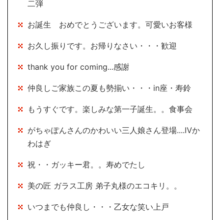
二弾
お誕生 おめでとうございます。可愛いお客様
お久し振りです。お帰りなさい・・・歓迎
thank you for coming...感謝
仲良しご家族この夏も勢揃い・・・in座・寿鈴
もうすぐです。楽しみな第一子誕生。。食事会
がちゃぽんさんのかわいい三人娘さん登場....Ⅳか
わはぎ
祝・・ガッキー君。。寿めでたし
美の匠 ガラス工房 弟子丸様のエコキリ。。
いつまでも仲良し・・・乙女な笑い上戸