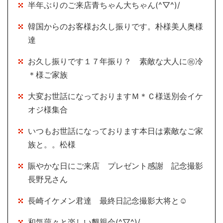
半年ぶりのご来店青ちゃん大ちゃん(^▽^)/
韓国からのお客様お久し振りです。朴様美人奥様
達
お久し振りです１７年振り？ 素敵な大人に㊗冷
＊様ご家族
大変お世話になっておりますＭ＊Ｃ様送別会イケ
オジ様集合
いつもお世話になっております本日は素敵なご家
族と。。松様
賑やかな日にご来店 プレゼント感謝 記念撮影
長野兄さん
長崎イケメン君達 最終日記念撮影大将と☺
和気藹々と楽しい懇親会(^▽^)/