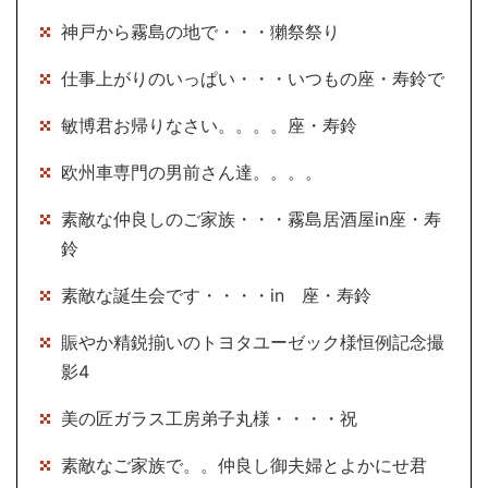
神戸から霧島の地で・・・獺祭祭り
仕事上がりのいっぱい・・・いつもの座・寿鈴で
敏博君お帰りなさい。。。。座・寿鈴
欧州車専門の男前さん達。。。。
素敵な仲良しのご家族・・・霧島居酒屋in座・寿
鈴
素敵な誕生会です・・・・in 座・寿鈴
賑やか精鋭揃いのトヨタユーゼック様恒例記念撮
影4
美の匠ガラス工房弟子丸様・・・・祝
素敵なご家族で。。仲良し御夫婦とよかにせ君