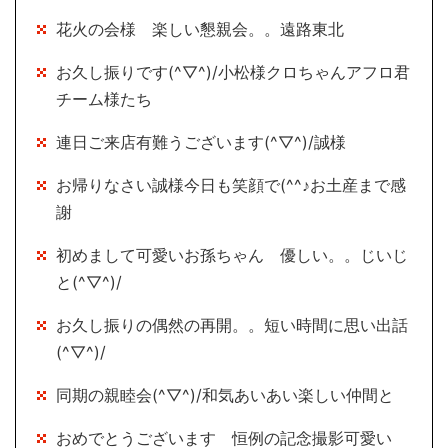
花火の会様 楽しい懇親会。。遠路東北
お久し振りです(^▽^)/小松様クロちゃんアフロ君
チーム様たち
連日ご来店有難うございます(^▽^)/誠様
お帰りなさい誠様今日も笑顔で(^^♪お土産まで感
謝
初めまして可愛いお孫ちゃん 優しい。。じいじ
と(^▽^)/
お久し振りの偶然の再開。。短い時間に思い出話
(^▽^)/
同期の親睦会(^▽^)/和気あいあい楽しい仲間と
おめでとうございます 恒例の記念撮影可愛い