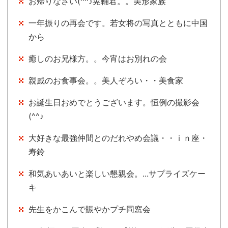
お帰りなさい(^^♪晃輔君。。美形家族
一年振りの再会です。若女将の写真とともに中国
から
癒しのお兄様方。。今宵はお別れの会
親戚のお食事会。。美人ぞろい・・美食家
お誕生日おめでとうございます。恒例の撮影会
(^^♪
大好きな最強仲間とのだれやめ会議・・ｉｎ座・
寿鈴
和気あいあいと楽しい懇親会。...サプライズケー
キ
先生をかこんで賑やかプチ同窓会