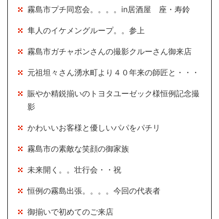
霧島市プチ同窓会。。。。in居酒屋 座・寿鈴
隼人のイケメングループ。。参上
霧島市ガチャポンさんの撮影クルーさん御来店
元祖坦々さん湧水町より４０年来の師匠と・・・
賑やか精鋭揃いのトヨタユーゼック様恒例記念撮
影
かわいいお客様と優しいパパをパチリ
霧島市の素敵な笑顔の御家族
未来開く。。壮行会・・祝
恒例の霧島出張。。。。今回の代表者
御揃いで初めてのご来店