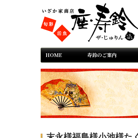
HOME
寿鈴のご案内
末永様福島様小池様た