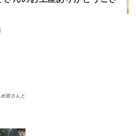
様
じめ皆さんと