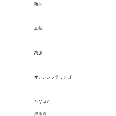
熟柿
真鶴
萬膳
オレンジフラミンゴ
たなばた
無濾過