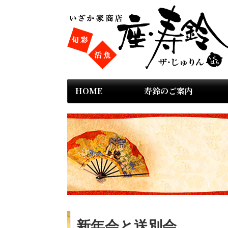
HOME
寿鈴のご案内
新年会と送別会