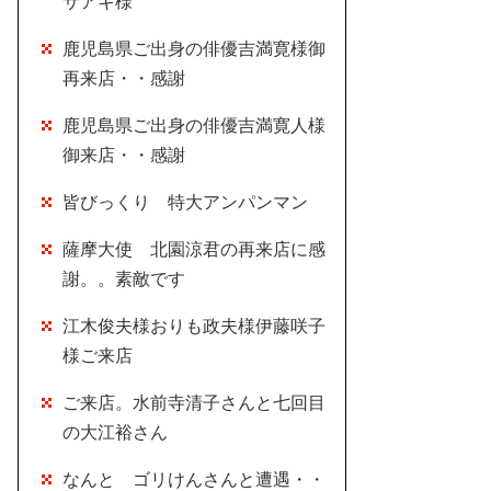
サアキ様
鹿児島県ご出身の俳優吉満寛様御
再来店・・感謝
鹿児島県ご出身の俳優吉満寛人様
御来店・・感謝
皆びっくり 特大アンパンマン
薩摩大使 北園涼君の再来店に感
謝。。素敵です
江木俊夫様おりも政夫様伊藤咲子
様ご来店
ご来店。水前寺清子さんと七回目
の大江裕さん
なんと ゴリけんさんと遭遇・・