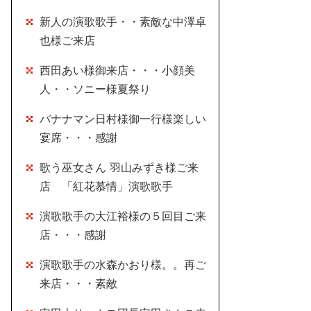
新人の演歌歌手・・素敵な中澤卓
也様ご来店
西田あい様御来店・・・小顔美
人・・ソニー様夏祭り
バナナマン日村様御一行様楽しい
宴席・・・感謝
歌う巫女さん 羽山みずき様ご来
店 「紅花慕情」演歌歌手
演歌歌手の大江裕様の５回目ご来
店・・・感謝
演歌歌手の水森かおり様。。再ご
来店・・・素敵