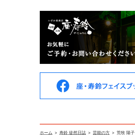
ホーム
寿鈴 徒然日誌
芸能の方
荒牧 陽