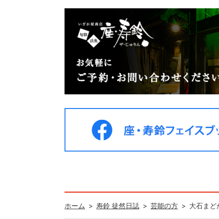
ホーム
寿鈴 徒然日誌
芸能の方
大石まど