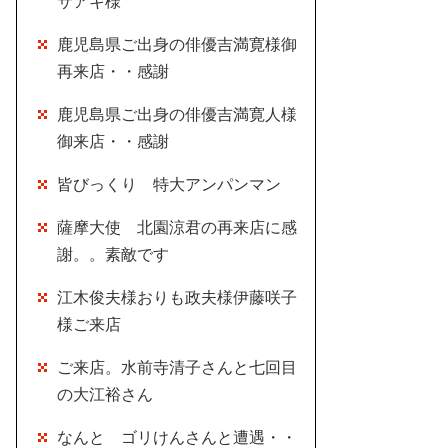
サアキ様
鹿児島県ご出身の俳優吉満寛様御
再来店・・感謝
鹿児島県ご出身の俳優吉満寛人様
御来店・・感謝
皆びっくり 特大アンパンマン
薩摩大使 北園涼君の再来店に感
謝。。素敵です
江木俊夫様おりも政夫様伊藤咲子
様ご来店
ご来店。水前寺清子さんと七回目
の大江裕さん
なんと ゴリけんさんと遭遇・・