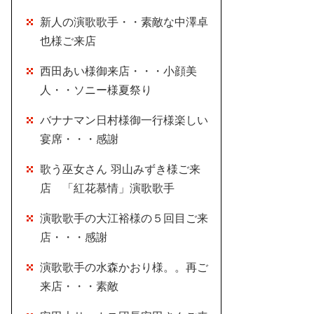
新人の演歌歌手・・素敵な中澤卓
也様ご来店
西田あい様御来店・・・小顔美
人・・ソニー様夏祭り
バナナマン日村様御一行様楽しい
宴席・・・感謝
歌う巫女さん 羽山みずき様ご来
店 「紅花慕情」演歌歌手
演歌歌手の大江裕様の５回目ご来
店・・・感謝
演歌歌手の水森かおり様。。再ご
来店・・・素敵