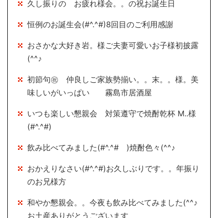
久し振りの お疲れ様会。。の祝お誕生日
恒例のお誕生会(#^.^#)8回目のご利用感謝
おさかな大好き岩。様ご夫妻可愛いお子様初披露
(^^♪
初節句㊗ 仲良しご家族勢揃い。。末。。様。美
味しいがいっぱい 霧島市居酒屋
いつも楽しい懇親会 対策遵守で焼酎乾杯 M..様
(#^.^#)
飲み比べてみました(#^.^# )焼酎色々(^^♪
おかえりなさい(#^.^#)お久しぶりです。。年振り
のお兄様方
和やか懇親会。。今夜も飲み比べてみました(^^♪
お土産ありがとうございます