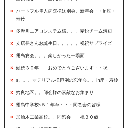
ハートフル隼人病院様送別会、新年会・・in座・
寿鈴
多摩川エアロシステム様。。。精鋭チーム溝辺
支店長さんお誕生日。。。。。祝祝サプライズ
霧島宴会。。。楽しかった一場面
勤続３０年 おめでとうございます・・祝
a。。。マテリアル様恒例の忘年会。。in座・寿鈴
姶良地区。。師会様の素敵なお集まり
霧島中学校s５１年卒・・・同窓会の皆様
加治木工業高校。。同窓会 祝３０歳