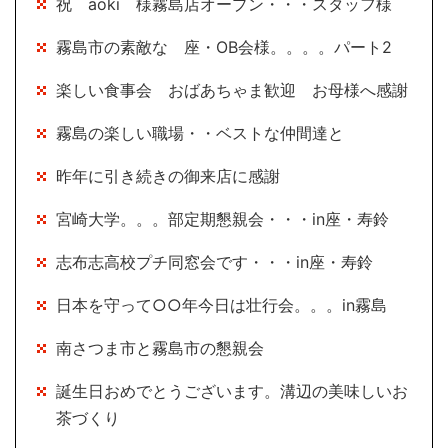
祝 aoki 様霧島店オープン・・・スタッフ様
霧島市の素敵な 座・OB会様。。。。パート2
楽しい食事会 おばあちゃま歓迎 お母様へ感謝
霧島の楽しい職場・・ベストな仲間達と
昨年に引き続きの御来店に感謝
宮崎大学。。。部定期懇親会・・・in座・寿鈴
志布志高校プチ同窓会です・・・in座・寿鈴
日本を守って○○年今日は壮行会。。。in霧島
南さつま市と霧島市の懇親会
誕生日おめでとうございます。溝辺の美味しいお
茶づくり