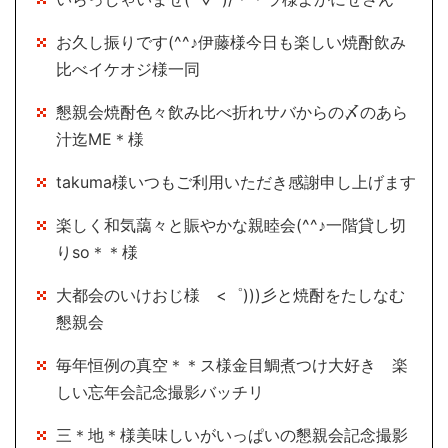
お久し振りです(^^♪伊藤様今日も楽しい焼酎飲み
比べイケオジ様一同
懇親会焼酎色々飲み比べ折れサバからの〆のあら
汁迄ME＊様
takuma様いつもご利用いただき感謝申し上げます
楽しく和気藹々と賑やかな親睦会(^^♪一階貸し切
りso＊＊様
大都会のいけおじ様 <゜)))彡と焼酎をたしなむ
懇親会
毎年恒例の真空＊＊ス様金目鯛煮つけ大好き 楽
しい忘年会記念撮影バッチリ
三＊地＊様美味しいがいっぱいの懇親会記念撮影