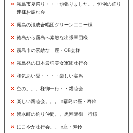
霧島市夏祭り・・・頑張りました。。恒例の踊り
連様お疲れ会
霧島の混成合唱団グリーンエコー様
徳島から霧島へ素敵な出張軍団様
霧島市の素敵な 座・OB会様
霧島発の日本最強美女軍団壮行会
和気あい愛・・・・楽しい宴席
空の。。。様御一行・・親睦会
楽しい親睦会。。。in霧島の座・寿鈴
湧水町の釣り仲間。。黒潮隊御一行様
にこやか壮行会。。in座・寿鈴