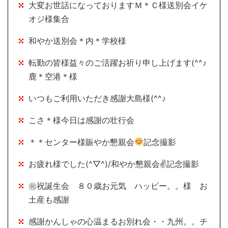
大変お世話になっておりますＭ＊Ｃ様送別会イケ
オジ様集合
和やか送別会＊内＊学校様
転勤の皆様益々のご活躍お祈り申し上げます(^^♪
鹿＊空港＊様
いつもご利用いただき感謝大島様(^^♪
こさ＊様今日は感謝の壮行会
＊＊センター様賑やか懇親会
記念撮影
お疲れ様でした(^▽^)/和やか懇親会✌記念撮影
㊗祝誕生会 ８０歳お元気 ハッピー。。様 お
土産も感謝
感謝かんしゃの心温まるお別れ会・・九州。。チ