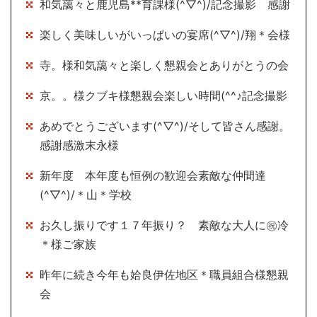
和気藹々と鹿児島**育課様(^▽^)/記念撮影 感謝
楽しく美味しいがいっぱいの宴席(^▽^)/翔＊会様
寺。様和気藹々と楽しく懇親会とありがとうの会
京。。様クブキ様懇親会楽しい時間(^^♪記念撮影
あめでとうございます(^▽^)/そして皆さん感謝。
感謝感激末永様
新年度 本年度も恒例の歓迎会素敵な仲間達
(^▽^)/＊山＊学校
お久し振りです１７年振り？ 素敵な大人に㊗冷
＊様ご家族
昨年に続き今年も姶良伊佐地区＊職員組合様懇親
会