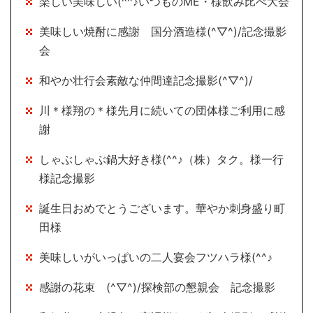
楽しい美味しい(^^♪いつものME・様飲み比べ大会
美味しい焼酎に感謝 国分酒造様(^▽^)/記念撮影
会
和やか壮行会素敵な仲間達記念撮影(^▽^)/
川＊様翔の＊様先月に続いての団体様ご利用に感
謝
しゃぶしゃぶ鍋大好き様(^^♪（株）タク。様一行
様記念撮影
誕生日おめでとうございます。華やか刺身盛り町
田様
美味しいがいっぱいの二人宴会フツハラ様(^^♪
感謝の花束 (^▽^)/探検部の懇親会 記念撮影