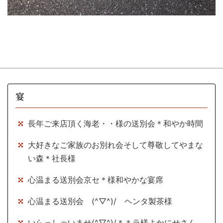
宴
長年ご来店頂く海老・・様の送別会＊和やか時間
大好きなご家族のお別れ会そして尊敬してやまな
い森＊社長様
心温まる送別会京セ＊様和やかな宴席
心温まる送別会 (^▽^)/ ヘンタ製茶様
いらっしゃいませ(^▽^)/＊＊ラ様よかにせさん