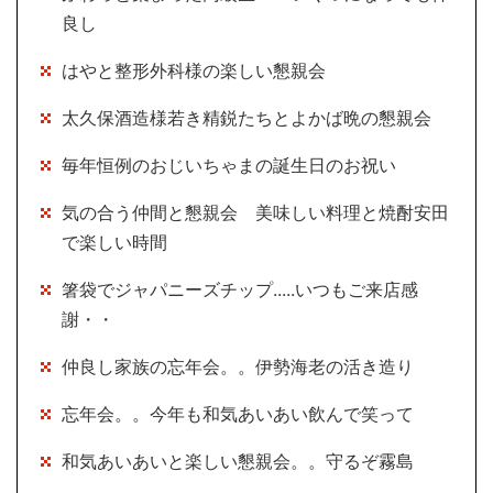
良し
はやと整形外科様の楽しい懇親会
太久保酒造様若き精鋭たちとよかば晩の懇親会
毎年恒例のおじいちゃまの誕生日のお祝い
気の合う仲間と懇親会 美味しい料理と焼酎安田
で楽しい時間
箸袋でジャパニーズチップ.....いつもご来店感
謝・・
仲良し家族の忘年会。。伊勢海老の活き造り
忘年会。。今年も和気あいあい飲んで笑って
和気あいあいと楽しい懇親会。。守るぞ霧島