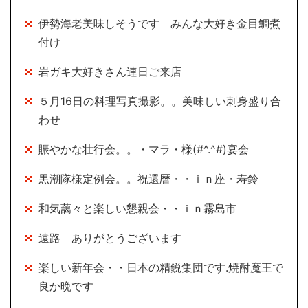
伊勢海老美味しそうです みんな大好き金目鯛煮
付け
岩ガキ大好きさん連日ご来店
５月16日の料理写真撮影。。美味しい刺身盛り合
わせ
賑やかな壮行会。。・マラ・様(#^.^#)宴会
黒潮隊様定例会。。祝還暦・・ｉｎ座・寿鈴
和気藹々と楽しい懇親会・・ｉｎ霧島市
遠路 ありがとうございます
楽しい新年会・・日本の精鋭集団です.焼酎魔王で
良か晩です