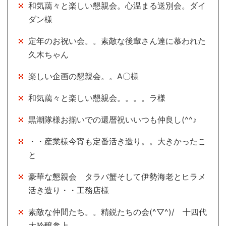
和気藹々と楽しい懇親会。心温まる送別会。ダイ
ダン様
定年のお祝い会。。素敵な後輩さん達に慕われた
久木ちゃん
楽しい企画の懇親会。。A〇様
和気藹々と楽しい懇親会。。。。ラ様
黒潮隊様お揃いでの還暦祝いいつも仲良し(^^♪
・・産業様今宵も定番活き造り。。大きかったこ
と
豪華な懇親会 タラバ蟹そして伊勢海老とヒラメ
活き造り・・工務店様
素敵な仲間たち。。精鋭たちの会(^▽^)/ 十四代
大吟醸参上