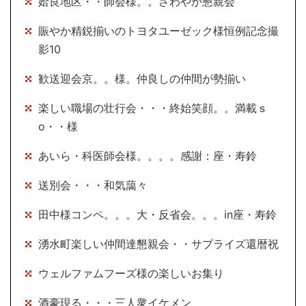
姶良地区・・師会様。。さわやか懇親会
賑やか精鋭揃いのトヨタユーゼック様恒例記念撮
影10
歓送迎会京。。様。仲良しの仲間が勢揃い
楽しい職場の壮行会・・・終始笑顔。。満載ｓ
o・・様
あいら・科医師会様。。。。感謝：座・寿鈴
送別会・・・和気藹々
田中様コンペ。。。大・反省会。。。in座・寿鈴
湧水町楽しい仲間達懇親会・・サプライズ還暦祝
ウェルファムフーズ様の楽しいお集り
酒豪現る・・・三人衆イケメン