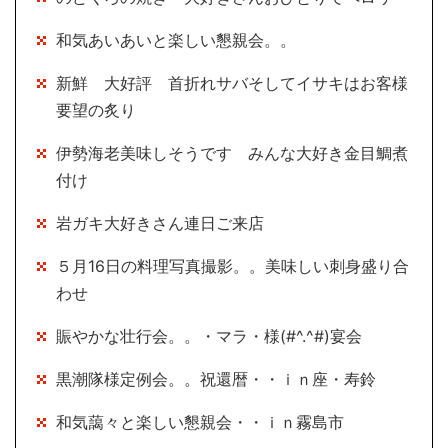
和気あいあいと楽しい懇親会。。
新鮮 大好評 首折れサバそしてイサキはお客様
要望の炙り
伊勢海老美味しそうです みんな大好き金目鯛煮
付け
岩ガキ大好きさん連日ご来店
５月16日の料理写真撮影。。美味しい刺身盛り合
わせ
賑やかな壮行会。。・マラ・様(#^.^#)宴会
黒潮隊様定例会。。祝還暦・・ｉｎ座・寿鈴
和気藹々と楽しい懇親会・・ｉｎ霧島市