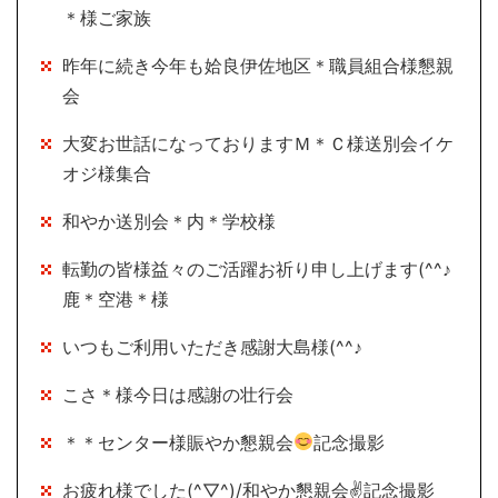
＊様ご家族
昨年に続き今年も姶良伊佐地区＊職員組合様懇親
会
大変お世話になっておりますＭ＊Ｃ様送別会イケ
オジ様集合
和やか送別会＊内＊学校様
転勤の皆様益々のご活躍お祈り申し上げます(^^♪
鹿＊空港＊様
いつもご利用いただき感謝大島様(^^♪
こさ＊様今日は感謝の壮行会
＊＊センター様賑やか懇親会
記念撮影
お疲れ様でした(^▽^)/和やか懇親会✌記念撮影