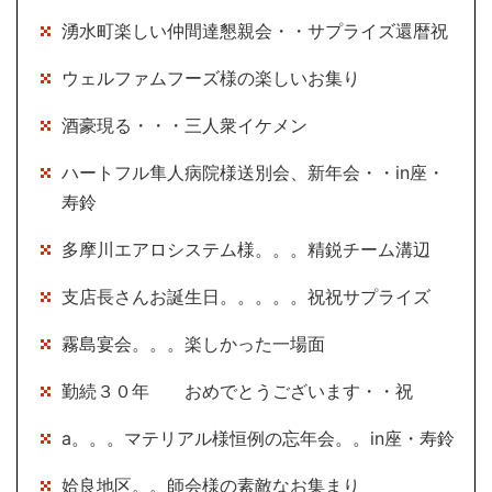
湧水町楽しい仲間達懇親会・・サプライズ還暦祝
ウェルファムフーズ様の楽しいお集り
酒豪現る・・・三人衆イケメン
ハートフル隼人病院様送別会、新年会・・in座・
寿鈴
多摩川エアロシステム様。。。精鋭チーム溝辺
支店長さんお誕生日。。。。。祝祝サプライズ
霧島宴会。。。楽しかった一場面
勤続３０年 おめでとうございます・・祝
a。。。マテリアル様恒例の忘年会。。in座・寿鈴
姶良地区。。師会様の素敵なお集まり