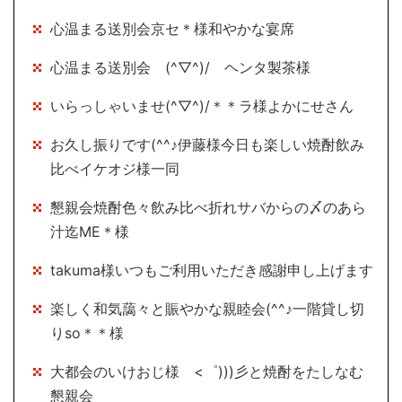
心温まる送別会京セ＊様和やかな宴席
心温まる送別会 (^▽^)/ ヘンタ製茶様
いらっしゃいませ(^▽^)/＊＊ラ様よかにせさん
お久し振りです(^^♪伊藤様今日も楽しい焼酎飲み
比べイケオジ様一同
懇親会焼酎色々飲み比べ折れサバからの〆のあら
汁迄ME＊様
takuma様いつもご利用いただき感謝申し上げます
楽しく和気藹々と賑やかな親睦会(^^♪一階貸し切
りso＊＊様
大都会のいけおじ様 <゜)))彡と焼酎をたしなむ
懇親会