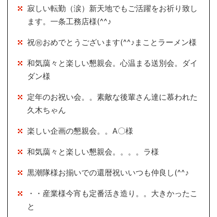
寂しい転勤（涙）新天地でもご活躍をお祈り致し
ます。一条工務店様(^^♪
祝㊗おめでとうございます(^^♪まことラーメン様
和気藹々と楽しい懇親会。心温まる送別会。ダイ
ダン様
定年のお祝い会。。素敵な後輩さん達に慕われた
久木ちゃん
楽しい企画の懇親会。。A〇様
和気藹々と楽しい懇親会。。。。ラ様
黒潮隊様お揃いでの還暦祝いいつも仲良し(^^♪
・・産業様今宵も定番活き造り。。大きかったこ
と