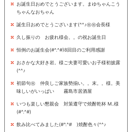
お誕生日おめでとうございます。まゆちゃんこう
ちゃんなおちゃん
誕生日おめでとうございます(^^♪㊗㊗会長様
久し振りの お疲れ様会。。の祝お誕生日
恒例のお誕生会(#^.^#)8回目のご利用感謝
おさかな大好き岩。様ご夫妻可愛いお子様初披露
(^^♪
初節句㊗ 仲良しご家族勢揃い。。末。。様。美
味しいがいっぱい 霧島市居酒屋
いつも楽しい懇親会 対策遵守で焼酎乾杯 M..様
(#^.^#)
飲み比べてみました(#^.^# )焼酎色々(^^♪