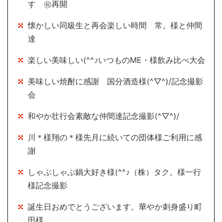
す ㊗再開
懐かしい同級生と再会楽しい時間 常。様と仲間
達
楽しい美味しい(^^♪いつものME・様飲み比べ大会
美味しい焼酎に感謝 国分酒造様(^▽^)/記念撮影
会
和やか壮行会素敵な仲間達記念撮影(^▽^)/
川＊様翔の＊様先月に続いての団体様ご利用に感
謝
しゃぶしゃぶ鍋大好き様(^^♪（株）タク。様一行
様記念撮影
誕生日おめでとうございます。華やか刺身盛り町
田様