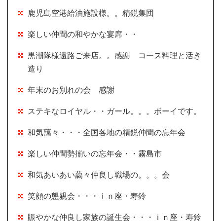
鹿児島空港給油施設様。。精鋭集団
楽しい仲間の和やかな宴席・・
黒潮隊様遠路ご来店。。感謝 コース料理と活き
造り
年末のお別れの会 感謝
ステキなロイヤル・・ガール。。。ボーイです。
和気藹々・・・全国各地の精鋭仲間の忘年会
楽しい仲間勢揃いの忘年会・・霧島市
和気あいあい藹々仲良し職場の。。。会
笑顔の懇親会・・・ｉｎ座・寿鈴
賑やかな仲良し家族の誕生会・・・ｉｎ座・寿鈴