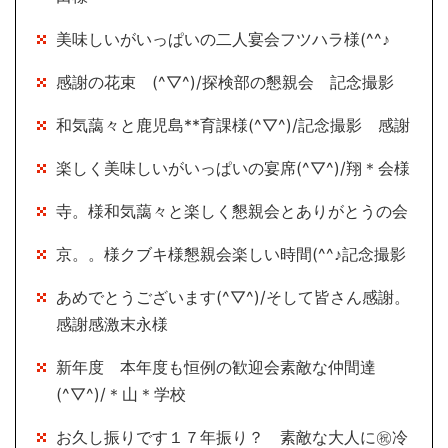
美味しいがいっぱいの二人宴会フツハラ様(^^♪
感謝の花束 (^▽^)/探検部の懇親会 記念撮影
和気藹々と鹿児島**育課様(^▽^)/記念撮影 感謝
楽しく美味しいがいっぱいの宴席(^▽^)/翔＊会様
寺。様和気藹々と楽しく懇親会とありがとうの会
京。。様クブキ様懇親会楽しい時間(^^♪記念撮影
あめでとうございます(^▽^)/そして皆さん感謝。
感謝感激末永様
新年度 本年度も恒例の歓迎会素敵な仲間達
(^▽^)/＊山＊学校
お久し振りです１７年振り？ 素敵な大人に㊗冷