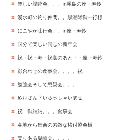
楽しい親睦会。。。in霧島の座・寿鈴
湧水町の釣り仲間。。黒潮隊御一行様
にこやか壮行会。。in座・寿鈴
国分で楽しい同志の新年会
祝・祝・寿・祝宴のあと・・座・寿鈴
顔合わせの食事会。。。。祝
勉強会そして懇親会。。。
ｶﾝﾅﾑさん？いらっしゃいませ
祝 御結納。。。食事会
各地から集合の素敵な格付協会様
実りある親睦会。。。。